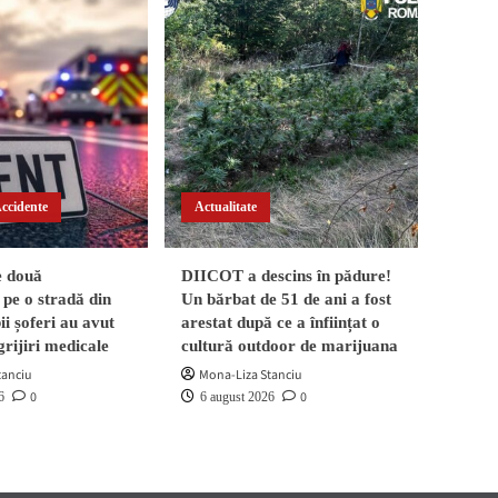
Accidente
Actualitate
e două
DIICOT a descins în pădure!
pe o stradă din
Un bărbat de 51 de ani a fost
i șoferi au avut
arestat după ce a înființat o
grijiri medicale
cultură outdoor de marijuana
tanciu
Mona-Liza Stanciu
0
0
6
6 august 2026