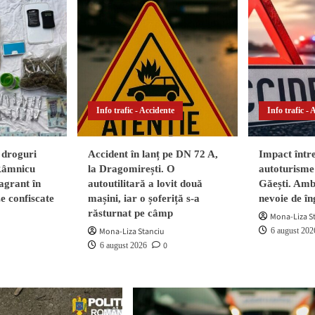
Info trafic - Accidente
Info trafic - 
 droguri
Accident în lanț pe DN 72 A,
Impact într
 Râmnicu
la Dragomirești. O
autoturisme 
agrant în
autoutilitară a lovit două
Găești. Ambi
ze confiscate
mașini, iar o șoferiță s-a
nevoie de în
răsturnat pe câmp
Mona-Liza S
Mona-Liza Stanciu
6 august 202
0
6 august 2026