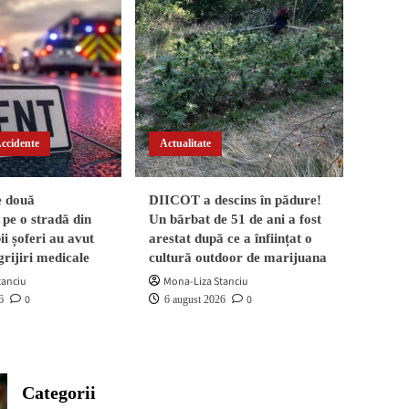
din Găești. Ambii șoferi
4
au avut nevoie de îngrijiri
medicale
Actualitate
DIICOT a descins în
pădure! Un bărbat de 51
Accidente
Actualitate
de ani a fost arestat după
5
ce a înființat o cultură
outdoor de marijuana
e două
DIICOT a descins în pădure!
pe o stradă din
Un bărbat de 51 de ani a fost
Actualitate
i șoferi au avut
arestat după ce a înființat o
Doliu în administrația
grijiri medicale
cultură outdoor de marijuana
buzoiană. A trecut în
tanciu
Mona-Liza Stanciu
neființă Radu Gheorghe,
0
0
1
6
6 august 2026
fost primar la Râmnicu
Sărat și la Cătina
Actualitate
Categorii
Rețea de trafic de droguri