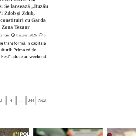
Sării
e: Se lansează „Buzău
! Zdob și Zdub,
ințat
constituiri cu Garda
tură
n Zona Tezaur
door
tanciu
0
6 august 2026
ijuana
se transformă în capitala
culturii: Prima ediție
 Fest” aduce un weekend
d
e
ut
EMIERĂ
ORICĂ
ație
…
3
4
344
Next
roasele:
le
sează
zău
ne
”!