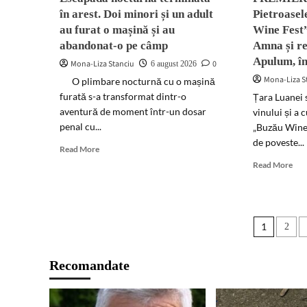
îngrijiri
ce
în arest. Doi minori și un adult
Pietroasel
medicale
a
au furat o mașină și au
Wine Fest”
înfi
o
abandonat-o pe câmp
Amna și re
cul
Apulum, î
Mona-Liza Stanciu
0
6 august 2026
out
Mona-Liza S
O plimbare nocturnă cu o mașină
de
mar
furată s-a transformat dintr-o
Țara Luanei 
aventură de moment într-un dosar
vinului și a 
penal cu...
„Buzău Wine
de poveste...
Read
Read More
more
Rea
Read More
about
mor
Escapadă
abo
nocturnă
PR
terminată
IST
Pagin
în
1
2
la
arest.
Piet
artico
Doi
Se
Recomandate
minori
lan
și
„Bu
un
Wi
adult
Fest