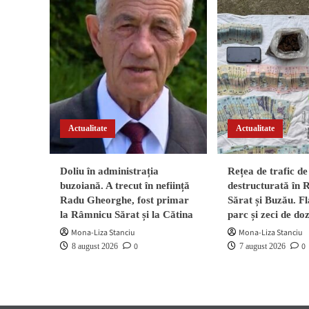
au
Zdo
furat
și
o
Zdu
mașină
Am
și
și
au
reco
abandonat-
cu
o
Gar
pe
Apu
câmp
Actualitate
Actualitate
în
Zon
Tez
Doliu în administrația
Rețea de trafic de
buzoiană. A trecut în neființă
destructurată în
Radu Gheorghe, fost primar
Sărat și Buzău. Fl
la Râmnicu Sărat și la Cătina
parc și zeci de do
Mona-Liza Stanciu
Mona-Liza Stanciu
0
0
8 august 2026
7 august 2026