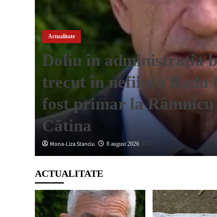
Actualitate
Doliu în administrația 
trecut în neființă Radu
oor
fost primar la Râmnicu 
Cătina
Mona-Liza Stanciu
0
8 august 2026
ACTUALITATE