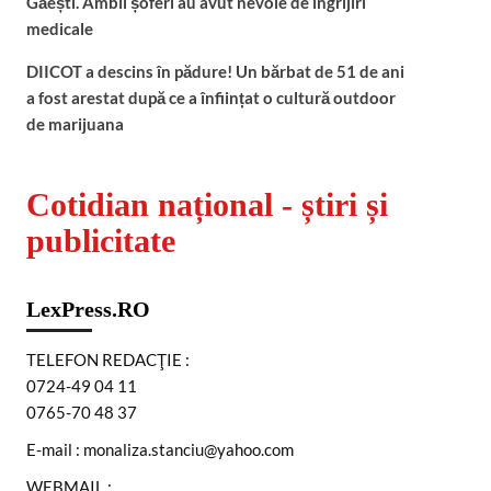
Găești. Ambii șoferi au avut nevoie de îngrijiri
medicale
DIICOT a descins în pădure! Un bărbat de 51 de ani
a fost arestat după ce a înființat o cultură outdoor
de marijuana
Cotidian național - știri și
publicitate
LexPress.RO
TELEFON REDACŢIE :
0724-49 04 11
0765-70 48 37
E-mail : monaliza.stanciu@yahoo.com
WEBMAIL :