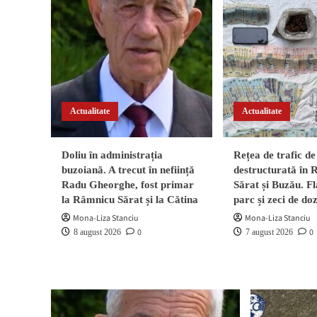
Actualitate
Actualitate
Doliu în administrația
Rețea de trafic de
buzoiană. A trecut în neființă
destructurată în
Radu Gheorghe, fost primar
Sărat și Buzău. Fl
la Râmnicu Sărat și la Cătina
parc și zeci de do
Mona-Liza Stanciu
Mona-Liza Stanciu
0
0
8 august 2026
7 august 2026