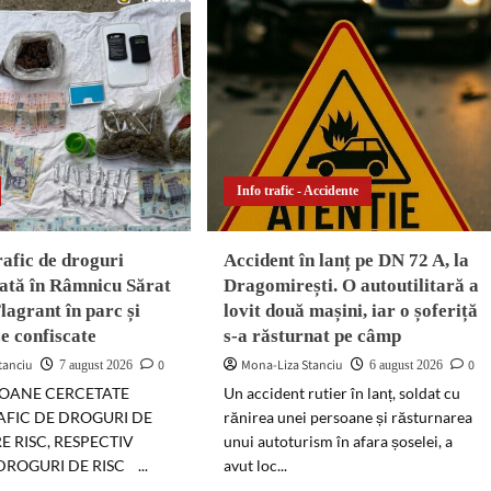
Info trafic - Accidente
rafic de droguri
Accident în lanț pe DN 72 A, la
ată în Râmnicu Sărat
Dragomirești. O autoutilitară a
Flagrant în parc și
lovit două mașini, iar o șoferiță
ze confiscate
s-a răsturnat pe câmp
tanciu
0
Mona-Liza Stanciu
0
7 august 2026
6 august 2026
OANE CERCETATE
Un accident rutier în lanț, soldat cu
AFIC DE DROGURI DE
rănirea unei persoane și răsturnarea
RE RISC, RESPECTIV
unui autoturism în afara șoselei, a
DROGURI DE RISC ...
avut loc...