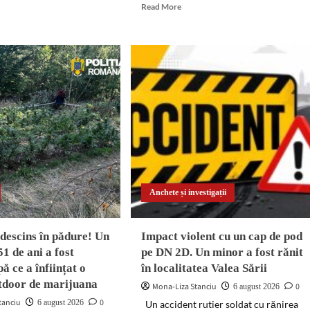
d
Read
Read More
e
more
ut
about
ea
Accident
în
ic
lanț
pe
guri
DN
tructurată
72
A,
nicu
la
at
Dragomirești.
O
ău.
autoutilitară
grant
a
Anchete și investigații
lovit
c
două
mașini,
descins în pădure! Un
Impact violent cu un cap de pod
iar
51 de ani a fost
pe DN 2D. Un minor a fost rănit
o
ă ce a înființat o
în localitatea Valea Sării
e
șoferiță
fiscate
s-
utdoor de marijuana
Mona-Liza Stanciu
0
6 august 2026
a
tanciu
0
6 august 2026
Un accident rutier soldat cu rănirea
răsturnat