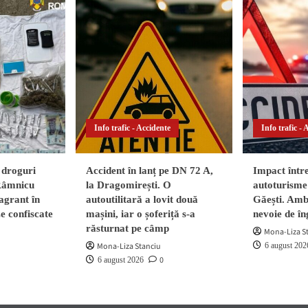
b
b,
na
nstituiri
da
lum,
Info trafic - Accidente
Info trafic - 
a
aur
 droguri
Accident în lanț pe DN 72 A,
Impact într
 Râmnicu
la Dragomirești. O
autoturisme 
agrant în
autoutilitară a lovit două
Găești. Ambi
ze confiscate
mașini, iar o șoferiță s-a
nevoie de în
răsturnat pe câmp
Mona-Liza S
Mona-Liza Stanciu
6 august 202
0
6 august 2026