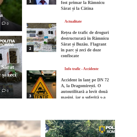
1
fost primar la Râmnicu
Sărat și la Cătina
na
Actualitate
Info trafic 
0
Rețea de trafic de droguri
c de droguri
Acci
destructurată în Râmnicu
Sărat și Buzău. Flagrant
2
 în Râmnicu Sărat și
Drag
în parc și zeci de doze
confiscate
t în parc și zeci de
două
 Sărat
Info trafic - Accidente
 și zeci
e
răst
Accident în lanț pe DN 72
A, la Dragomirești. O
0
0
Mona-Liza 
autoutilitară a lovit două
3
mașini, iar o șoferiță s-a
răsturnat pe câmp
Info trafic - Accidente
Impact între două
autoturisme pe o stradă