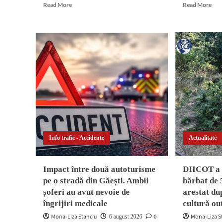
Read
Rea
Read More
Read More
more
mor
about
abo
Doliu
Reț
în
de
administrația
traf
buzoiană.
de
A
dro
trecut
des
în
în
neființă
Râm
Radu
Săr
Gheorghe,
și
fost
Buz
primar
Fla
Info trafic - Accidente
Actualitate
la
în
Râmnicu
par
Sărat
și
Impact între două autoturisme
DIICOT a 
și
zeci
pe o stradă din Găești. Ambii
bărbat de 
la
de
șoferi au avut nevoie de
arestat dup
Cătina
doz
con
îngrijiri medicale
cultură o
Mona-Liza Stanciu
0
Mona-Liza S
6 august 2026