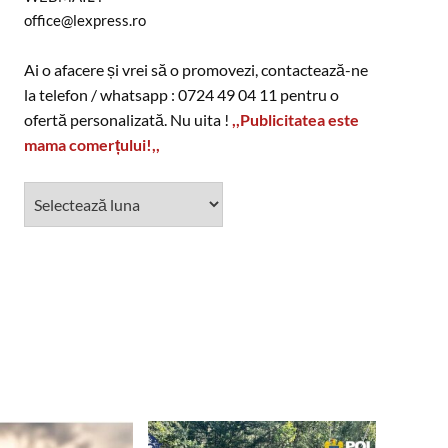
office@lexpress.ro
Ai o afacere și vrei să o promovezi, contactează-ne
la telefon / whatsapp : 0724 49 04 11 pentru o
ofertă personalizată. Nu uita !
,,Publicitatea este
mama comerțului!,,