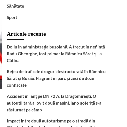
DIICOT a descins în
Sănătate
pădure! Un bărbat de 51
de ani a fost arestat după
5
Sport
ce a înființat o cultură
outdoor de marijuana
Articole recente
Doliu în administrația buzoiană. A trecut în neființă
Radu Gheorghe, fost primar la Râmnicu Sărat și la
Cătina
Rețea de trafic de droguri destructurată în Râmnicu
Sărat și Buzău. Flagrant în parc și zeci de doze
confiscate
Accident în lanț pe DN 72 A, la Dragomirești. O
autoutilitară a lovit două mașini, iar o șoferiță s-a
răsturnat pe câmp
Impact între două autoturisme pe o stradă din