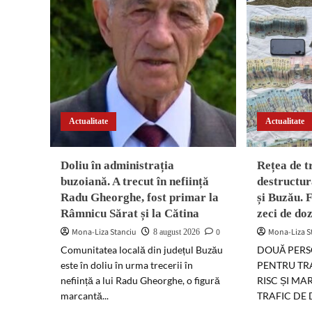
Actualitate
Actualitate
Doliu în administrația
Rețea de t
buzoiană. A trecut în neființă
destructur
Radu Gheorghe, fost primar la
și Buzău. 
Râmnicu Sărat și la Cătina
zeci de do
Mona-Liza Stanciu
0
Mona-Liza S
8 august 2026
Comunitatea locală din județul Buzău
DOUĂ PERS
este în doliu în urma trecerii în
PENTRU TR
neființă a lui Radu Gheorghe, o figură
RISC ȘI MA
marcantă...
TRAFIC DE 