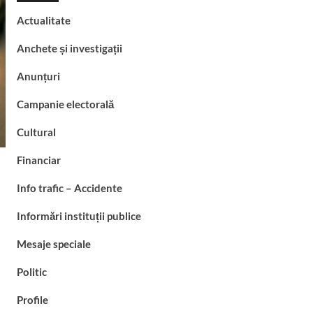
destructurată în Râmnicu
Sărat și Buzău. Flagrant
Actualitate
2
în parc și zeci de doze
confiscate
Anchete și investigații
Info trafic - Accidente
Anunțuri
Accident în lanț pe DN 72
Campanie electorală
A, la Dragomirești. O
autoutilitară a lovit două
Cultural
3
mașini, iar o șoferiță s-a
răsturnat pe câmp
Financiar
Info trafic - Accidente
Info trafic – Accidente
Impact între două
Informări instituții publice
autoturisme pe o stradă
din Găești. Ambii șoferi
4
Mesaje speciale
au avut nevoie de îngrijiri
medicale
Politic
Actualitate
Profile