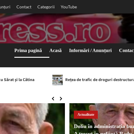
unțuri
Contact
Categorii
YouTube
Prima pagină
Acasă
Informări / Anunțuri
Contac
Rețea de trafic de droguri destructurată în Râmnicu Sărat ș
Actualitate
Doliu în administrația bu
A trecut în neființă Radu