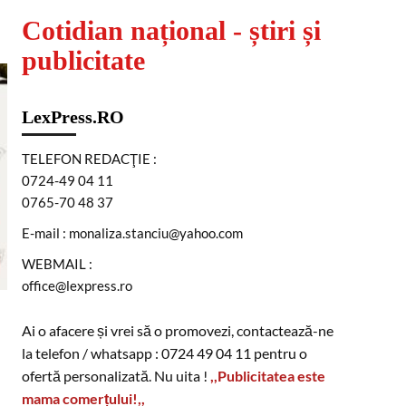
Cotidian național - știri și
publicitate
LexPress.RO
TELEFON REDACŢIE :
0724-49 04 11
0765-70 48 37
E-mail : monaliza.stanciu@yahoo.com
WEBMAIL :
office@lexpress.ro
Ai o afacere și vrei să o promovezi, contactează-ne
la telefon / whatsapp : 0724 49 04 11 pentru o
ofertă personalizată. Nu uita !
,,Publicitatea este
mama comerțului!,,