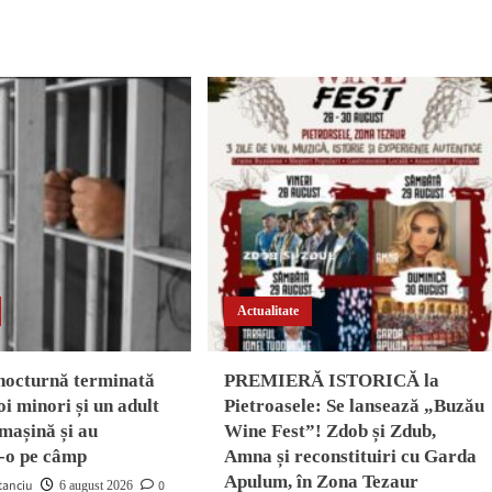
Actualitate
nocturnă terminată
PREMIERĂ ISTORICĂ la
oi minori și un adult
Pietroasele: Se lansează „Buzău
 mașină și au
Wine Fest”! Zdob și Zdub,
-o pe câmp
Amna și reconstituiri cu Garda
Apulum, în Zona Tezaur
tanciu
0
6 august 2026