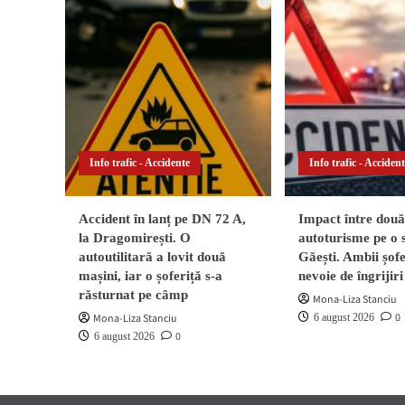
Info trafic - Accidente
Info trafic - Acciden
Accident în lanț pe DN 72 A,
Impact între două
la Dragomirești. O
autoturisme pe o 
autoutilitară a lovit două
Găești. Ambii șofe
mașini, iar o șoferiță s-a
nevoie de îngrijir
răsturnat pe câmp
Mona-Liza Stanciu
0
Mona-Liza Stanciu
6 august 2026
0
6 august 2026