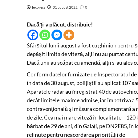
lexpress
31 august 2022
0
Dacă ți-a plăcut, distribuie!
Sfârșitul lunii august a fost cu ghinion pentru ș
depășit limita de viteză, alții nu au purtat cent
Dacă unii au scăpat cu amendă, alții s-au ales cu
Conform datelor furnizate de Inspectoratul de 
în data de 30 august, poliţiştii au aplicat 107 
Aparatele radar au înregistrat 40 de autovehicu
decât limitele maxime admise, iar împotriva a 5
contravenţională şi măsura complementară a r
de zile. Cea mai mare viteză în localitate – 120 
bărbat de 29 de ani, din Galați, pe DN2E85, în 
reţinute pentru neacordarea priorităţii de