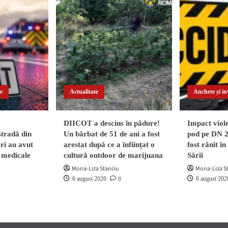
te
Actualitate
Anchete și inv
DIICOT a descins în pădure!
Impact viole
stradă din
Un bărbat de 51 de ani a fost
pod pe DN 
ri au avut
arestat după ce a înființat o
fost rănit în
i medicale
cultură outdoor de marijuana
Sării
Mona-Liza Stanciu
Mona-Liza S
0
6 august 2026
6 august 202