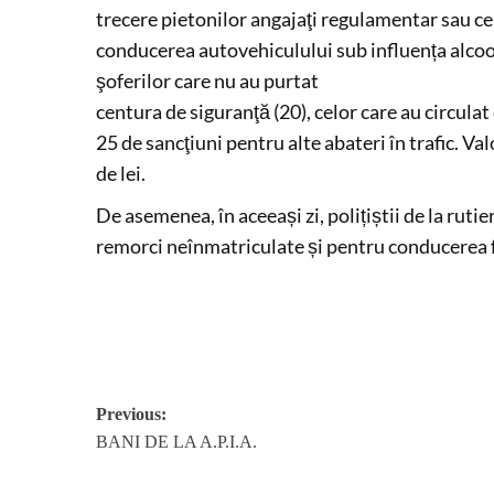
trecere pietonilor angajaţi regulamentar sau cel
conducerea autovehiculului sub influența alcool
şoferilor care nu au purtat
centura de siguranţă (20), celor care au circulat
25 de sancţiuni pentru alte abateri în trafic. Va
de lei.
De asemenea, în aceeași zi, polițiștii de la rut
remorci neînmatriculate și pentru conducerea 
Post
Previous:
BANI DE LA A.P.I.A.
navigation