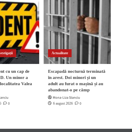
estigații
Actualitate
nt cu un cap de
Escapadă nocturnă terminată
2D. Un minor a
în arest. Doi minori și un
 localitatea Valea
adult au furat o mașină și au
abandonat-o pe câmp
tanciu
Mona-Liza Stanciu
0
0
6
6 august 2026