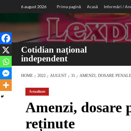
Sari
6 august 2026
Prima pagină
Acasă
Informări / An
la
conținut
Cotidian național
independent
HOME
2022
AUGUST
31
AMENZI, DOSARE PENALE
Actualitate
Amenzi, dosare p
reținute