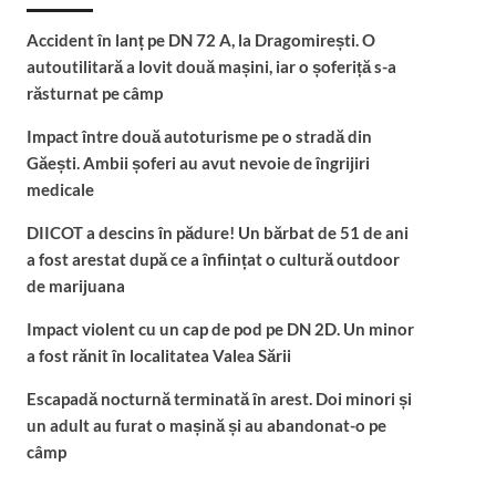
Accident în lanț pe DN 72 A, la Dragomirești. O
autoutilitară a lovit două mașini, iar o șoferiță s-a
răsturnat pe câmp
Impact între două autoturisme pe o stradă din
Găești. Ambii șoferi au avut nevoie de îngrijiri
medicale
DIICOT a descins în pădure! Un bărbat de 51 de ani
a fost arestat după ce a înființat o cultură outdoor
de marijuana
Impact violent cu un cap de pod pe DN 2D. Un minor
a fost rănit în localitatea Valea Sării
Escapadă nocturnă terminată în arest. Doi minori și
un adult au furat o mașină și au abandonat-o pe
câmp