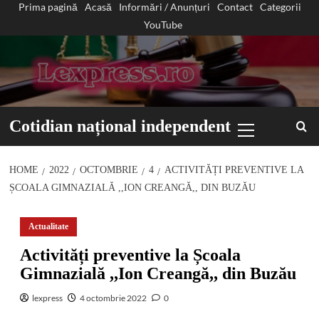
Prima pagină
Acasă
Informări / Anunțuri
Contact
Categorii
Sari
YouTube
la
conținut
Primary
Cotidian național independent
Menu
HOME
2022
OCTOMBRIE
4
ACTIVITĂȚI PREVENTIVE LA
ȘCOALA GIMNAZIALĂ ,,ION CREANGĂ,, DIN BUZĂU
Actualitate
Activități preventive la Școala
Gimnazială ,,Ion Creangă,, din Buzău
lexpress
4 octombrie 2022
0