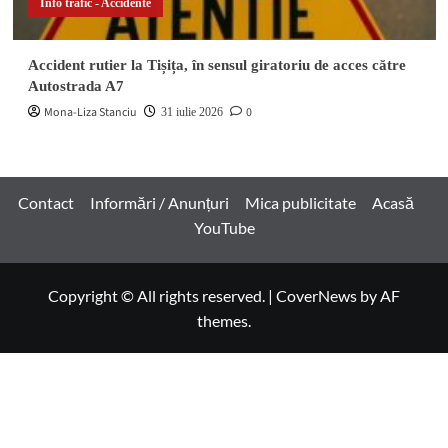
Info trafic - Accidente
Accident rutier la Tișița, în sensul giratoriu de acces către
Autostrada A7
Mona-Liza Stanciu
0
31 iulie 2026
Contact
Informări / Anunțuri
Mica publicitate
Acasă
YouTube
Copyright © All rights reserved.
|
CoverNews
by AF
themes.