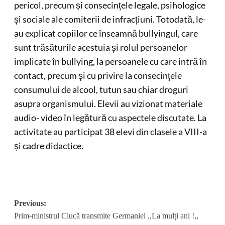
pericol, precum și consecințele legale, psihologice
și sociale ale comiterii de infracțiuni. Totodată, le-
au explicat copiilor ce înseamnă bullyingul, care
sunt trăsăturile acestuia și rolul persoanelor
implicate în bullying, la persoanele cu care intră în
contact, precum şi cu privire la consecinţele
consumului de alcool, tutun sau chiar droguri
asupra organismului. Elevii au vizionat materiale
audio- video în legătură cu aspectele discutate. La
activitate au participat 38 elevi din clasele a VIII-a
și cadre didactice.
Post
Previous:
Prim-ministrul Ciucă transmite Germaniei ,,La mulți ani !,,
navigation