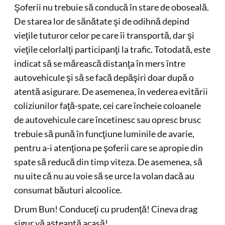
Şoferii nu trebuie să conducă în stare de oboseală.
De starea lor de sănătate şi de odihnă depind
vieţile tuturor celor pe care îi transportă, dar şi
vieţile celorlalţi participanţi la trafic. Totodată, este
indicat să se mărească distanţa în mers între
autovehicule şi să se facă depăşiri doar după o
atentă asigurare. De asemenea, în vederea evitării
coliziunilor faţă-spate, cei care încheie coloanele
de autovehicule care încetinesc sau opresc brusc
trebuie să pună în funcţiune luminile de avarie,
pentru a-i atenţiona pe şoferii care se apropie din
spate să reducă din timp viteza. De asemenea, să
nu uite că nu au voie să se urce la volan dacă au
consumat băuturi alcoolice.
Drum Bun! Conduceţi cu prudenţă! Cineva drag
sigur vă aşteaptă acasă!,,