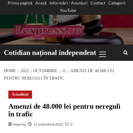
Prima pagină
Acasă
Informări / Anunțuri
Contact
Categorii
Sari
YouTube
la
conținut
Primary
Cotidian național independent
Menu
HOME
2022
OCTOMBRIE
11
AMENZI DE 48.000 LEI
PENTRU NEREGULI ÎN TRAFIC
Actualitate
Amenzi de 48.000 lei pentru nereguli
în trafic
lexpress
11 octombrie 2022
0