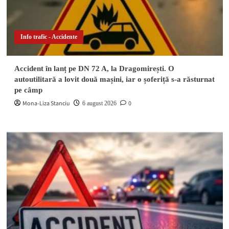
Info trafic - Accidente
Accident în lanț pe DN 72 A, la Dragomirești. O
autoutilitară a lovit două mașini, iar o șoferiță s-a răsturnat
pe câmp
Mona-Liza Stanciu
0
6 august 2026