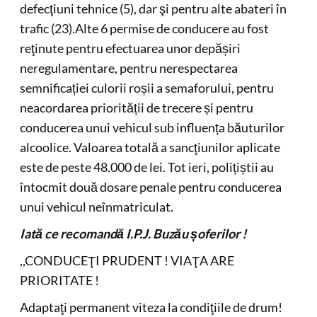
defecţiuni tehnice (5), dar şi pentru alte abateri în
trafic (23).Alte 6 permise de conducere au fost
reţinute pentru efectuarea unor depășiri
neregulamentare, pentru nerespectarea
semnificației culorii roșii a semaforului, pentru
neacordarea priorității de trecere și pentru
conducerea unui vehicul sub influența băuturilor
alcoolice. Valoarea totală a sancţiunilor aplicate
este de peste 48.000 de lei. Tot ieri, polițiștii au
întocmit două dosare penale pentru conducerea
unui vehicul neînmatriculat.
Iată ce recomandă I.P.J. Buzău șoferilor !
,,CONDUCEŢI PRUDENT ! VIAŢA ARE
PRIORITATE !
Adaptaţi permanent viteza la condiţiile de drum!