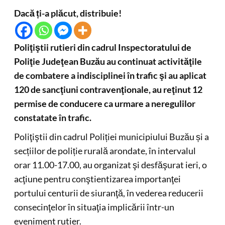
Dacă ți-a plăcut, distribuie!
Poliţiştii rutieri din cadrul Inspectoratului de
Poliţie Judeţean Buzău au continuat activităţile
de combatere a indisciplinei în trafic şi au aplicat
120 de sancţiuni contravenţionale, au reţinut 12
permise de conducere ca urmare a neregulilor
constatate în trafic.
Poliţiştii din cadrul Poliției municipiului Buzău și a
secțiilor de poliție rurală arondate, în intervalul
orar 11.00-17.00, au organizat şi desfăşurat ieri, o
acţiune pentru conştientizarea importanţei
portului centurii de siuranţă, în vederea reducerii
consecinţelor în situaţia implicării într-un
eveniment rutier.