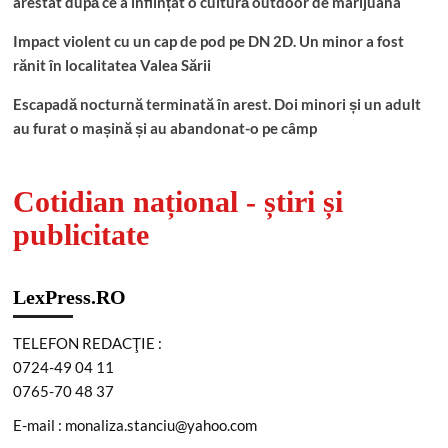
arestat după ce a înființat o cultură outdoor de marijuana
Impact violent cu un cap de pod pe DN 2D. Un minor a fost
rănit în localitatea Valea Sării
Escapadă nocturnă terminată în arest. Doi minori și un adult
au furat o mașină și au abandonat-o pe câmp
Cotidian național - știri și
publicitate
LexPress.RO
TELEFON REDACŢIE :
0724-49 04 11
0765-70 48 37
E-mail : monaliza.stanciu@yahoo.com