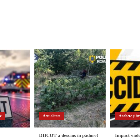
te
Actualitate
Anchete și inv
DIICOT a descins în pădure!
Impact viole