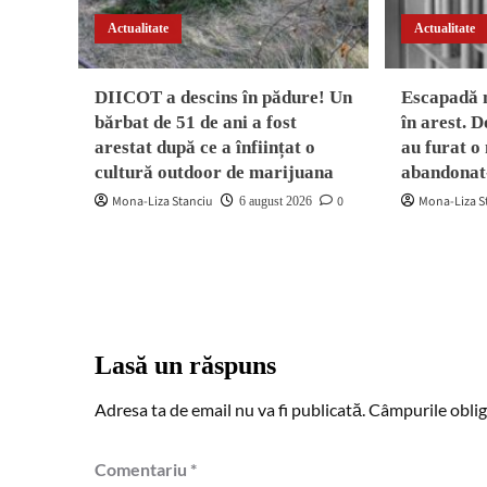
Actualitate
Actualitate
DIICOT a descins în pădure! Un
Escapadă 
bărbat de 51 de ani a fost
în arest. D
arestat după ce a înființat o
au furat o
cultură outdoor de marijuana
abandonat
Mona-Liza Stanciu
0
Mona-Liza S
6 august 2026
Lasă un răspuns
Adresa ta de email nu va fi publicată.
Câmpurile oblig
Comentariu
*