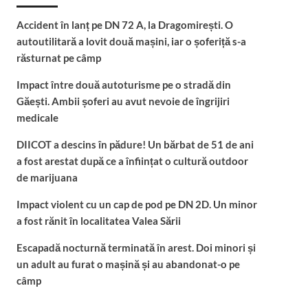
Accident în lanț pe DN 72 A, la Dragomirești. O
autoutilitară a lovit două mașini, iar o șoferiță s-a
răsturnat pe câmp
Impact între două autoturisme pe o stradă din
Găești. Ambii șoferi au avut nevoie de îngrijiri
medicale
DIICOT a descins în pădure! Un bărbat de 51 de ani
a fost arestat după ce a înființat o cultură outdoor
de marijuana
Impact violent cu un cap de pod pe DN 2D. Un minor
a fost rănit în localitatea Valea Sării
Escapadă nocturnă terminată în arest. Doi minori și
un adult au furat o mașină și au abandonat-o pe
câmp