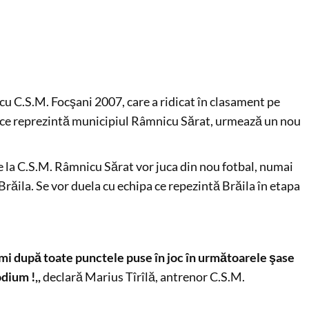
cu C.S.M. Focşani 2007, care a ridicat în clasament pe
l ce reprezintă municipiul Râmnicu Sărat, urmează un nou
de la C.S.M. Râmnicu Sărat vor juca din nou fotbal, numai
răila. Se vor duela cu echipa ce repezintă Brăila în etapa
comi după toate punctele puse în joc în următoarele şase
odium !,,
declară Marius Tîrîlă, antrenor C.S.M.