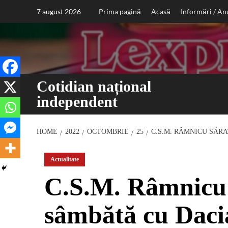
Sari
7 august 2026
Prima pagină
Acasă
Informări / An
la
conținut
Cotidian național
independent
HOME
2022
OCTOMBRIE
25
C.S.M. RÂMNICU SĂR
Actualitate
C.S.M. Râmnicu 
sâmbătă cu Daci