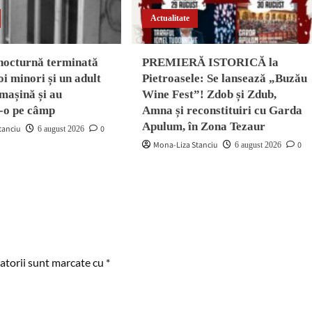
Actualitate
nocturnă terminată
PREMIERĂ ISTORICĂ la
oi minori și un adult
Pietroasele: Se lansează „Buzău
 mașină și au
Wine Fest”! Zdob și Zdub,
-o pe câmp
Amna și reconstituiri cu Garda
Apulum, în Zona Tezaur
tanciu
0
6 august 2026
Mona-Liza Stanciu
0
6 august 2026
atorii sunt marcate cu
*