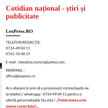
Cotidian național - știri și
publicitate
LexPress.RO
TELEFON REDACŢIE :
0724-49 04 11
0765-70 48 37
E-mail : monaliza.stanciu@yahoo.com
WEBMAIL :
office@lexpress.ro
Ai o afacere și vrei să o promovezi, contactează-ne
la telefon / whatsapp : 0724 49 04 11 pentru o
ofertă personalizată. Nu uita !
,,Publicitatea este
mama comerțului!,,