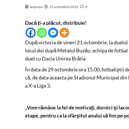
lexpress
25 octombrie 2022
0
Dacă ți-a plăcut, distribuie!
După victoria de vineri 21 octombrie, la duelul 
locul doi după Metalul Buzău, echipa de fotba
duel cu Dacia Unirea Brăila.
În data de 29 octombrie ora 15.00, fotbaliştii 
că, de data aceasta pe Stadionul Municipal din B
a X-a Liga 3.
,,Vom rămâne la fel de motivaţi, dornici şi la
etape, pentru ca la sfârşitul anului să fim pe p