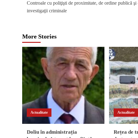
Controale cu poliţişti de proximitate, de ordine publică şi 
navigation
investigaţii criminale
More Stories
Actualitate
Actualitate
Doliu în administrația
Rețea de t