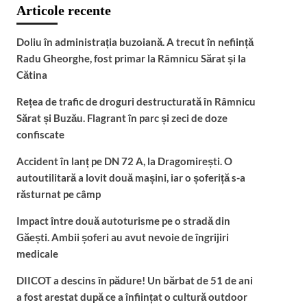
Articole recente
Doliu în administrația buzoiană. A trecut în neființă
Radu Gheorghe, fost primar la Râmnicu Sărat și la
Cătina
Rețea de trafic de droguri destructurată în Râmnicu
Sărat și Buzău. Flagrant în parc și zeci de doze
confiscate
Accident în lanț pe DN 72 A, la Dragomirești. O
autoutilitară a lovit două mașini, iar o șoferiță s-a
răsturnat pe câmp
Impact între două autoturisme pe o stradă din
Găești. Ambii șoferi au avut nevoie de îngrijiri
medicale
DIICOT a descins în pădure! Un bărbat de 51 de ani
a fost arestat după ce a înființat o cultură outdoor