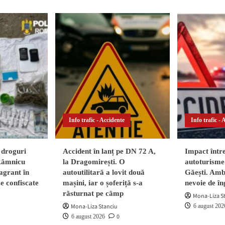
Info trafic - Accidente
Info trafic - 
 droguri
Accident în lanț pe DN 72 A,
Impact într
 Râmnicu
la Dragomirești. O
autoturisme 
agrant în
autoutilitară a lovit două
Găești. Ambi
ze confiscate
mașini, iar o șoferiță s-a
nevoie de în
răsturnat pe câmp
Mona-Liza S
Mona-Liza Stanciu
6 august 202
0
6 august 2026