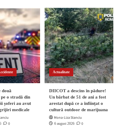
Accidente
Actualitate
e două
DIICOT a descins în pădure!
pe o stradă din
Un bărbat de 51 de ani a fost
i șoferi au avut
arestat după ce a înființat o
grijiri medicale
cultură outdoor de marijuana
tanciu
Mona-Liza Stanciu
0
0
6
6 august 2026