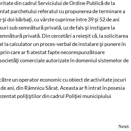
uritate din cadrul Serviciului de Ordine Publică de la
intat parchetului referatul cu propunerea de terminare a
 şi doi bărbaţi, cu vârste cuprinse între 39 şi 52 de ani
isuri sub semnătură privată, uz de fals şi instigare la
semnătură privată. Din cercetări a reieșit că, la solicitarea
tat la calculator un proces-verbal de instalare şi punere în
prin care ar fi atestat fapte necorespunzătoare
i societăţi comerciale autorizate în domeniul sistemelor de
către un operator economic cu obiect de activitate jocuri
de ani, din Râmnicu Sărat. Aceasta ar fi intrat în posesia
ezentat poliţiştilor din cadrul Poliţiei municipiului
Next: