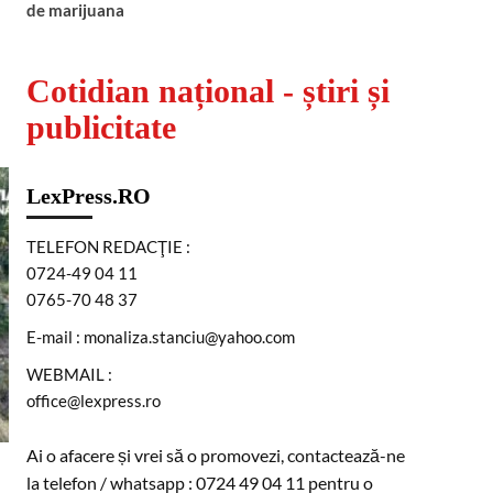
de marijuana
Cotidian național - știri și
publicitate
LexPress.RO
TELEFON REDACŢIE :
0724-49 04 11
0765-70 48 37
E-mail : monaliza.stanciu@yahoo.com
WEBMAIL :
office@lexpress.ro
Ai o afacere și vrei să o promovezi, contactează-ne
la telefon / whatsapp : 0724 49 04 11 pentru o