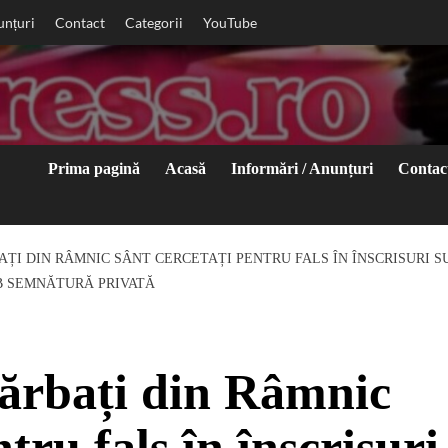
unțuri
Contact
Categorii
YouTube
Prima pagină
Acasă
Informări / Anunțuri
Contac
BAȚI DIN RÂMNIC SÂNT CERCETAȚI PENTRU FALS ÎN ÎNSCRISURI S
UB SEMNĂTURĂ PRIVATĂ
bărbați din Râmnic
tru fals în înscrisuri