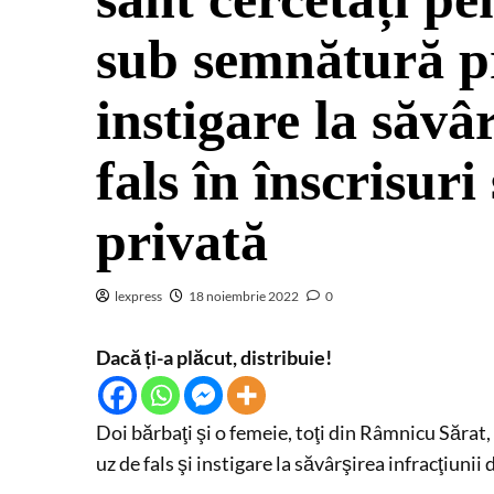
sub semnătură pri
instigare la săvâ
fals în înscrisur
privată
lexpress
18 noiembrie 2022
0
Dacă ți-a plăcut, distribuie!
Doi bărbaţi şi o femeie, toţi din Râmnicu Sărat,
uz de fals şi instigare la săvârşirea infracţiunii