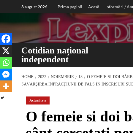
Sari
8 august 2026
Prima pagină
Acasă
Informări / An
la
conținut
Cotidian național
independent
HOME
2022
NOIEMBRIE
18
O FEMEIE SI DOI BĂR
SĂVÂRŞIREA INFRACŢIUNII DE FALS ÎN ÎNSCRISURI S
Actualitate
O femeie si doi 
sânt cercetați pen