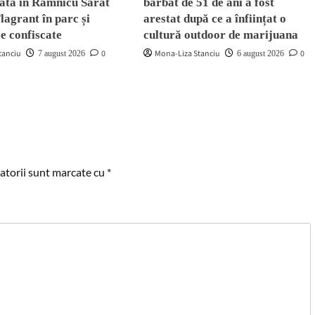
ată în Râmnicu Sărat
bărbat de 51 de ani a fost
Flagrant în parc și
arestat după ce a înființat o
ze confiscate
cultură outdoor de marijuana
tanciu
0
Mona-Liza Stanciu
0
7 august 2026
6 august 2026
atorii sunt marcate cu
*