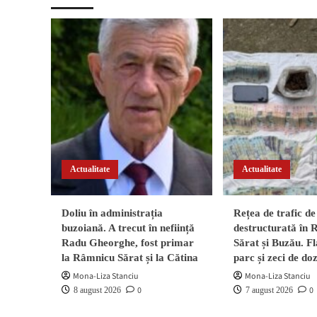
Actualitate
Actualitate
Doliu în administrația
Rețea de trafic de
buzoiană. A trecut în neființă
destructurată în
Radu Gheorghe, fost primar
Sărat și Buzău. Fl
la Râmnicu Sărat și la Cătina
parc și zeci de do
Mona-Liza Stanciu
Mona-Liza Stanciu
0
0
8 august 2026
7 august 2026