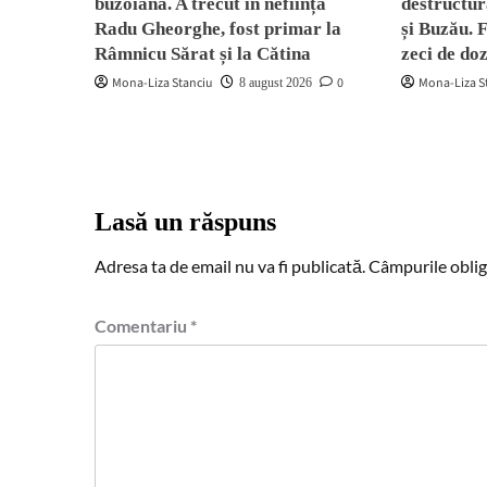
buzoiană. A trecut în neființă
destructur
Radu Gheorghe, fost primar la
și Buzău. 
Râmnicu Sărat și la Cătina
zeci de do
Mona-Liza Stanciu
0
Mona-Liza S
8 august 2026
Lasă un răspuns
Adresa ta de email nu va fi publicată.
Câmpurile oblig
Comentariu
*