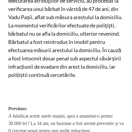
executarea atribuţiilor de serviciu, au procedat la
verificarea unui bărbat în vârstă de 47 de ani, din
Vadu Pașii, aflat sub măsura arestului la domiciliu.
La momentul verificărilor efectuate de poliţişti,
bărbatul nu se afla la domiciliu, ulterior revenind.
Bărbatul a fost reintrodus în imobil pentru
efectuarea măsurii arestului la domiciliu. În cauză
a fost întocmit dosar penal sub aspectul săvârșirii
infracțiunii de evadare din arest la domiciliu, iar
polițiștii continuă cercetările.
Post
Previous:
A falsificat actele unele mașini, apoi a amanetat-o pentru
navigation
30.000 lei ! La 34 ani, un buzoian a fost arestat preventiv și va
fi cercetat penal pentru mai multe infracțiuni