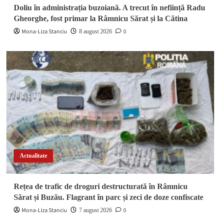
Doliu în administrația buzoiană. A trecut în neființă Radu
Gheorghe, fost primar la Râmnicu Sărat și la Cătina
Mona-Liza Stanciu
0
8 august 2026
Actualitate
Rețea de trafic de droguri destructurată în Râmnicu
Sărat și Buzău. Flagrant în parc și zeci de doze confiscate
Mona-Liza Stanciu
0
7 august 2026