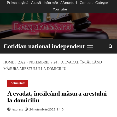
Prima pagină
Acasă
Informări / Anunțuri
Contact
Categorii
Sari
YouTube
la
conținut
Primary
Cotidian național independent
Menu
HOME
2022
NOIEMBRIE
24
A EVADAT, ÎNCĂLCÂND
MĂSURA ARESTULUI LA DOMICILIU
Actualitate
A evadat, încălcând măsura arestului
la domiciliu
lexpress
24 noiembrie 2022
0