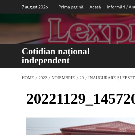
Sari
7 august 2026
Prima pagină
Acasă
Informări / An
la
conținut
Cotidian național
independent
HOME
2022
NOIEMBRIE
29
INAUGURARE ȘI FESTI
20221129_14572