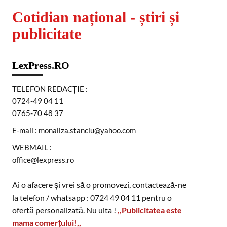
Cotidian național - știri și
publicitate
LexPress.RO
TELEFON REDACŢIE :
0724-49 04 11
0765-70 48 37
E-mail : monaliza.stanciu@yahoo.com
WEBMAIL :
office@lexpress.ro
Ai o afacere și vrei să o promovezi, contactează-ne
la telefon / whatsapp : 0724 49 04 11 pentru o
ofertă personalizată. Nu uita !
,,Publicitatea este
mama comerțului!,,