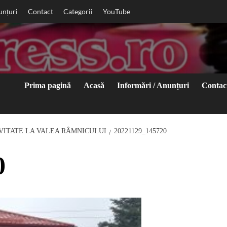
unțuri
Contact
Categorii
YouTube
Prima pagină
Acasă
Informări / Anunțuri
Contac
VITATE LA VALEA RÂMNICULUI
20221129_145720
0