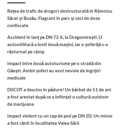
Rețea de trafic de droguri destructurată în Râmnicu
Sărat și Buzău. Flagrant în parc și zeci de doze
confiscate
Accident în lanț pe DN 72 A, la Dragomirești. O
autoutilitară a lovit două mașini, iar o șoferiță s-a
răsturnat pe câmp
Impact între două autoturisme pe o stradă din
Găești. Ambii șoferi au avut nevoie de îngrijiri
medicale
DIICOT a descins în pădure! Un bărbat de 51 de ani
a fost arestat după ce a înființat o cultură outdoor
de marijuana
Impact violent cu un cap de pod pe DN 2D. Un minor
a fost rănit în localitatea Valea Sării