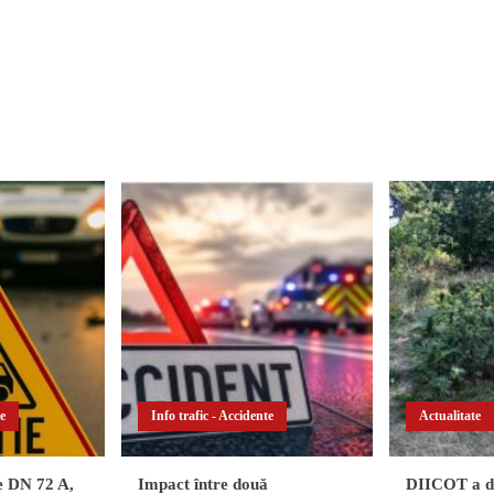
te
Info trafic - Accidente
Actualitate
pe DN 72 A,
Impact între două
DIICOT a de