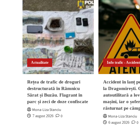
Actualitate
Info trafic - Acciden
Rețea de trafic de droguri
Accident în lanț 
destructurată în Râmnicu
la Dragomirești. 
Sărat și Buzău. Flagrant în
autoutilitară a lo
parc și zeci de doze confiscate
mașini, iar o șofer
răsturnat pe câm
Mona-Liza Stanciu
0
7 august 2026
Mona-Liza Stanciu
0
6 august 2026