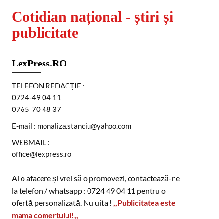
Cotidian național - știri și
publicitate
LexPress.RO
TELEFON REDACŢIE :
0724-49 04 11
0765-70 48 37
E-mail : monaliza.stanciu@yahoo.com
WEBMAIL :
office@lexpress.ro
Ai o afacere și vrei să o promovezi, contactează-ne
la telefon / whatsapp : 0724 49 04 11 pentru o
ofertă personalizată. Nu uita !
,,Publicitatea este
mama comerțului!,,