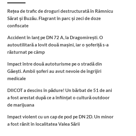
Rețea de trafic de droguri destructurată în Râmnicu
Sărat și Buzău. Flagrant în parc și zeci de doze
confiscate
Accident în lanț pe DN 72 A, la Dragomirești. O
autoutilitară a lovit două mașini, iar o șoferiță s-a
răsturnat pe câmp
Impact între două autoturisme pe o stradă din
Găești. Ambii șoferi au avut nevoie de îngrijiri
medicale
DIICOT a descins în pădure! Un bărbat de 51 de ani
a fost arestat după ce a înființat o cultură outdoor
de marijuana
Impact violent cu un cap de pod pe DN 2D. Un minor
a fost rănit în localitatea Valea Sării