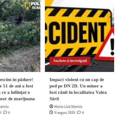
Anchete și investigații
scins în pădure!
Impact violent cu un cap de
 51 de ani a fost
pod pe DN 2D. Un minor a
 ce a înființat o
fost rănit în localitatea Valea
door de marijuana
Sării
tanciu
Mona-Liza Stanciu
0
0
6
6 august 2026