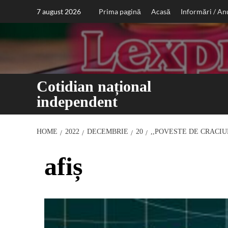
Sari
7 august 2026
Prima pagină
Acasă
Informări / An
la
conținut
Cotidian național
independent
HOME
2022
DECEMBRIE
20
,,POVESTE DE CRACIU
afiș