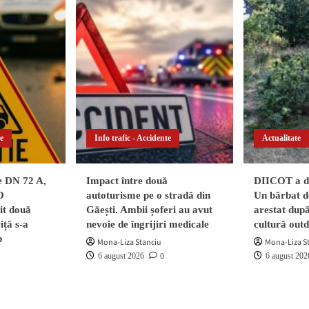
te
Info trafic - Accidente
Actualitate
pe DN 72 A,
Impact între două
DIICOT a de
O
autoturisme pe o stradă din
Un bărbat de
vit două
Găești. Ambii șoferi au avut
arestat după
iță s-a
nevoie de îngrijiri medicale
cultură out
p
Mona-Liza Stanciu
Mona-Liza S
0
6 august 2026
6 august 202