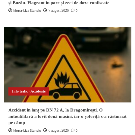
și Buzău. Flagrant în parc și zeci de doze confiscate
Mona-Liza Stanciu
0
7 august 2026
Info trafic - Accidente
Accident în lanț pe DN 72 A, la Dragomirești. O
autoutilitară a lovit două mașini, iar o șoferiță s-a răsturnat
pe câmp
Mona-Liza Stanciu
0
6 august 2026