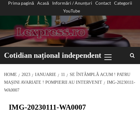
Prima pagină
Acasă
Informări / Anunțuri
Contact
Categorii
Sari
YouTube
la
conținut
Primary
Cotidian național independent
Menu
HOME
2023
IANUARIE
11
SE ÎNTÂMPLĂ ACUM ! PATRU
MAȘINI AVARIATE ! POMPIERII AU INTERVENIT
IMG-20230111-
WA0007
IMG-20230111-WA0007