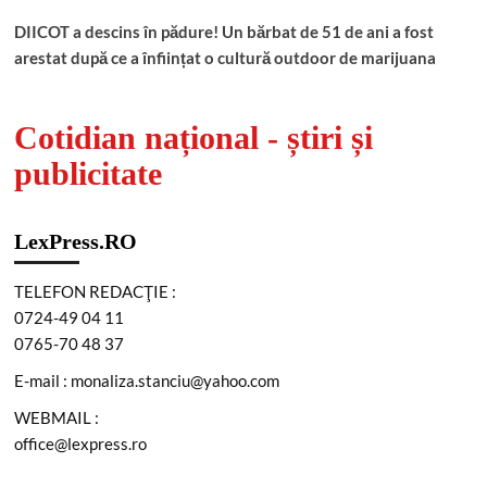
DIICOT a descins în pădure! Un bărbat de 51 de ani a fost
arestat după ce a înființat o cultură outdoor de marijuana
Cotidian național - știri și
publicitate
LexPress.RO
TELEFON REDACŢIE :
0724-49 04 11
0765-70 48 37
E-mail : monaliza.stanciu@yahoo.com
WEBMAIL :
office@lexpress.ro