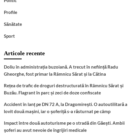
Politic
Profile
Sănătate
Sport
Articole recente
Doliu în administrația buzoiană. A trecut în neființă Radu
Gheorghe, fost primar la Râmnicu Sărat și la Cătina
Rețea de trafic de droguri destructurată în Râmnicu Sărat și
Buzău. Flagrant în parc și zeci de doze confiscate
Accident în lanț pe DN 72 A, la Dragomirești. O autoutilitară a
lovit două mașini, iar o șoferiță s-a răsturnat pe câmp
Impact între două autoturisme pe o stradă din Găești. Ambii
șoferi au avut nevoie de îngrijiri medicale