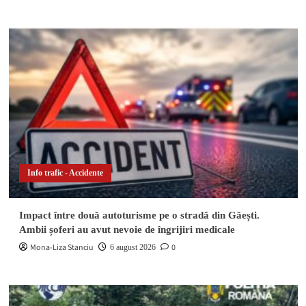
Info trafic - Accidente
Impact între două autoturisme pe o stradă din Găești.
Ambii șoferi au avut nevoie de îngrijiri medicale
Mona-Liza Stanciu
0
6 august 2026