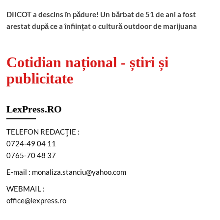
DIICOT a descins în pădure! Un bărbat de 51 de ani a fost
arestat după ce a înființat o cultură outdoor de marijuana
Cotidian național - știri și
publicitate
LexPress.RO
TELEFON REDACŢIE :
0724-49 04 11
0765-70 48 37
E-mail : monaliza.stanciu@yahoo.com
WEBMAIL :
office@lexpress.ro