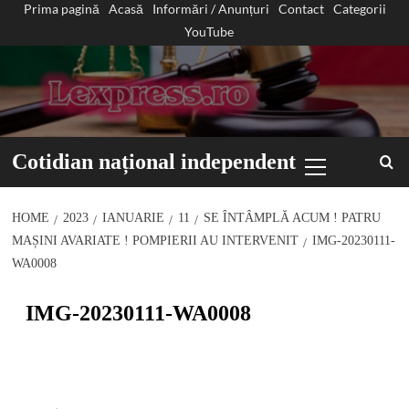
Prima pagină
Acasă
Informări / Anunțuri
Contact
Categorii
Sari
YouTube
la
conținut
Primary
Cotidian național independent
Menu
HOME
2023
IANUARIE
11
SE ÎNTÂMPLĂ ACUM ! PATRU
MAȘINI AVARIATE ! POMPIERII AU INTERVENIT
IMG-20230111-
WA0008
IMG-20230111-WA0008