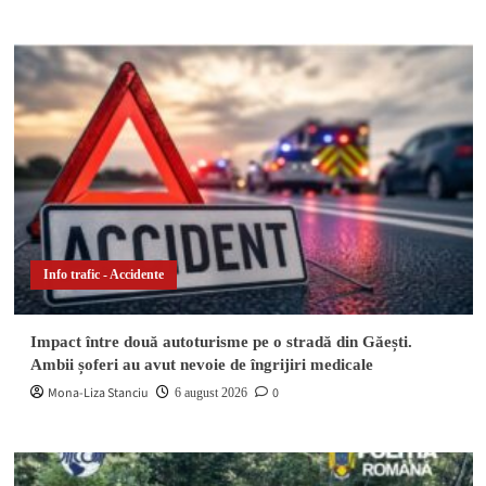
Info trafic - Accidente
Impact între două autoturisme pe o stradă din Găești.
Ambii șoferi au avut nevoie de îngrijiri medicale
Mona-Liza Stanciu
0
6 august 2026