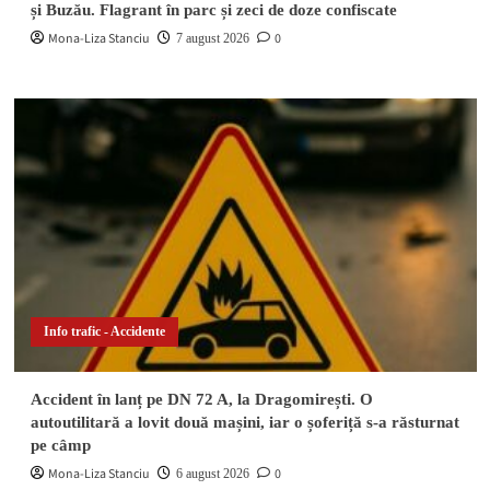
și Buzău. Flagrant în parc și zeci de doze confiscate
Mona-Liza Stanciu
0
7 august 2026
Info trafic - Accidente
Accident în lanț pe DN 72 A, la Dragomirești. O
autoutilitară a lovit două mașini, iar o șoferiță s-a răsturnat
pe câmp
Mona-Liza Stanciu
0
6 august 2026