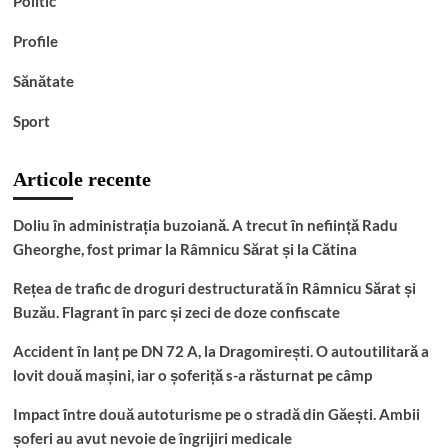
Politic
Profile
Sănătate
Sport
Articole recente
Doliu în administrația buzoiană. A trecut în neființă Radu
Gheorghe, fost primar la Râmnicu Sărat și la Cătina
Rețea de trafic de droguri destructurată în Râmnicu Sărat și
Buzău. Flagrant în parc și zeci de doze confiscate
Accident în lanț pe DN 72 A, la Dragomirești. O autoutilitară a
lovit două mașini, iar o șoferiță s-a răsturnat pe câmp
Impact între două autoturisme pe o stradă din Găești. Ambii
șoferi au avut nevoie de îngrijiri medicale