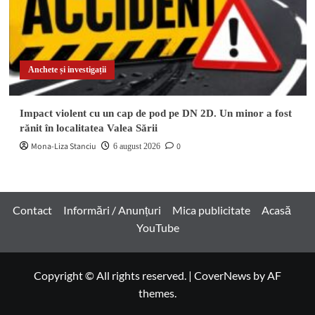
Anchete și investigații
Impact violent cu un cap de pod pe DN 2D. Un minor a fost
rănit în localitatea Valea Sării
Mona-Liza Stanciu
0
6 august 2026
Contact
Informări / Anunțuri
Mica publicitate
Acasă
YouTube
Copyright © All rights reserved.
|
CoverNews
by AF
themes.