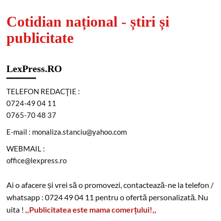
Cotidian național - știri și
publicitate
LexPress.RO
TELEFON REDACŢIE :
0724-49 04 11
0765-70 48 37
E-mail : monaliza.stanciu@yahoo.com
WEBMAIL :
office@lexpress.ro
Ai o afacere și vrei să o promovezi, contactează-ne la telefon /
whatsapp : 0724 49 04 11 pentru o ofertă personalizată. Nu
uita !
,,Publicitatea este mama comerțului!,,