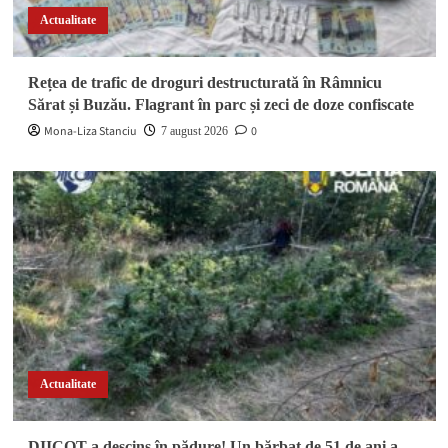
Actualitate
Rețea de trafic de droguri destructurată în Râmnicu
Sărat și Buzău. Flagrant în parc și zeci de doze confiscate
Mona-Liza Stanciu
0
7 august 2026
Actualitate
DIICOT a descins în pădure! Un bărbat de 51 de ani a