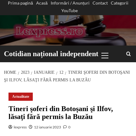
Prima pagină
Acasă
Informări / Anunțuri
Contact
Categorii
Sari
YouTube
la
conținut
Primary
Cotidian național independent
Menu
HOME
2023
IANUARIE
12
TINERI ŞOFERI DIN BOTOŞANI
ŞI ILFOV, LĂSAŢI FĂRĂ PERMIS LA BUZĂU
Actualitate
Tineri şoferi din Botoşani şi Ilfov,
lăsaţi fără permis la Buzău
lexpress
12 ianuarie 2023
0