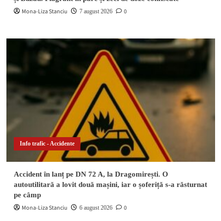
Mona-Liza Stanciu
0
7 august 2026
Info trafic - Accidente
Accident în lanț pe DN 72 A, la Dragomirești. O
autoutilitară a lovit două mașini, iar o șoferiță s-a răsturnat
pe câmp
Mona-Liza Stanciu
0
6 august 2026