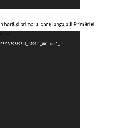
în horă și primarul dar și angajații Primăriei.
 found
ads/2023/02/20230219_150611_001.mp4?_=4