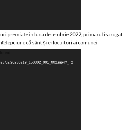
uri premiate în luna decembrie 2022, primarul i-a rugat
înțelepciune că sânt și ei locuitori ai comunei.
 found
ads/2023/02/20230219_150302_001_002.mp4?_=2