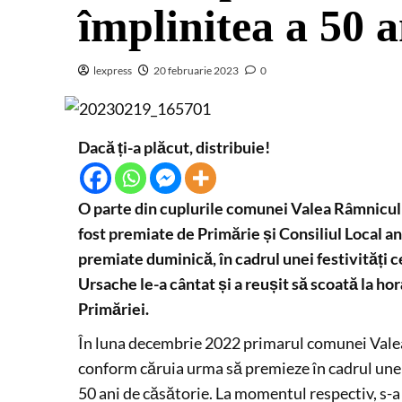
împlinitea a 50 a
lexpress
20 februarie 2023
0
Dacă ți-a plăcut, distribuie!
O parte din cuplurile comunei Valea Râmnicului
fost premiate de Primărie și Consiliul Local anu
premiate duminică, în cadrul unei festivități c
Ursache le-a cântat și a reușit să scoată la hor
Primăriei.
În luna decembrie 2022 primarul comunei Valea 
conform căruia urma să premieze în cadrul unei f
50 ani de căsătorie. La momentul respectiv, s-a 