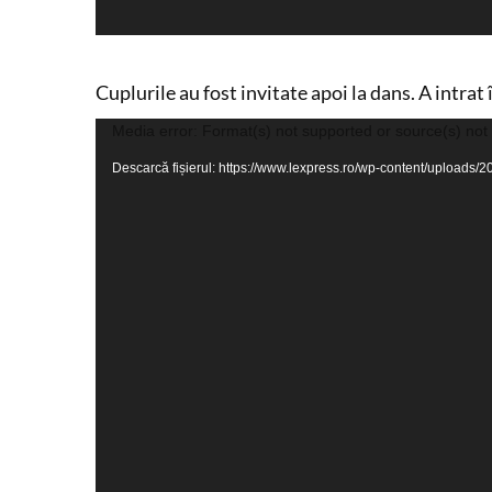
Cuplurile au fost invitate apoi la dans. A intrat 
Player
Media error: Format(s) not supported or source(s) not
video
Descarcă fișierul: https://www.lexpress.ro/wp-content/uplo