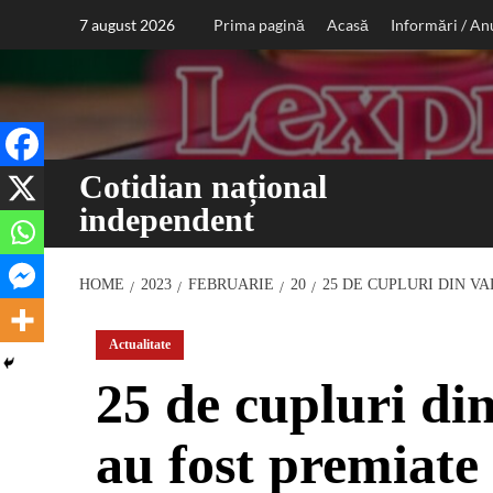
Sari
7 august 2026
Prima pagină
Acasă
Informări / An
la
conținut
Cotidian național
independent
HOME
2023
FEBRUARIE
20
25 DE CUPLURI DIN V
Actualitate
25 de cupluri di
au fost premiate