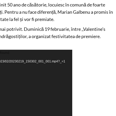
plinit 50 ano de căsătorie, locuiesc în comună de foarte
tăți. Pentru a nu face diferență, Marian Galbenu a promis în
ate la fel și vor fi premiate.
ai potrivit. Duminică 19 februarie, între ,,Valentine’s
ndrăgostiților, a organizat festivitatea de premiere.
 found
ads/2023/02/20230219_150302_001_001.mp4?_=1