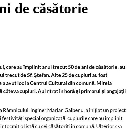
ni de căsătorie
, care au împlinit anul trecut 50 de ani de căsătorie, au
l trecut de Sf. Ștefan. Alte 25 de cupluri au fost
e a avut loc la Centrul Cultural din comună. Mirela
ă câteva cupluri. Au intrat în horă și primarul și angajații
Râmnicului, inginer Marian Galbenu, a inițiat un proiect
estivități special organizată, cuplurile care au implinit
întocmit o listă cu cei căsătoriți în comună. Ulterior s-a