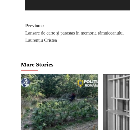
Post
Previous:
Lansare de carte și parastas în memoria râmniceanului
navigation
Laurențiu Cristea
More Stories