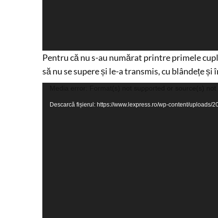
Pentru că nu s-au numărat printre primele cupl
să nu se supere și le-a transmis, cu blândețe și 
Player
Media error: Format(s) not supported or source(s) not
video
Descarcă fișierul: https://www.lexpress.ro/wp-content/uplo