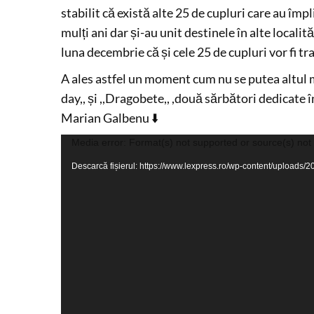
stabilit că există alte 25 de cupluri care au îm
mulți ani dar și-au unit destinele în alte locali
luna decembrie că și cele 25 de cupluri vor fi trat
A ales astfel un moment cum nu se putea altul m
day,, și ,,Dragobete,, ,două sărbători dedicate î
Marian Galbenu ⬇️
Player
Media error: Format(s) not supported or source(s) not
video
Descarcă fișierul: https://www.lexpress.ro/wp-content/uplo