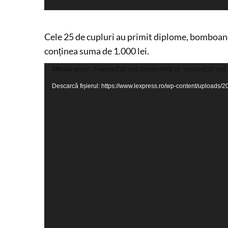
Cele 25 de cupluri au primit diplome, bomboane,
conținea suma de 1.000 lei.
Player
Media error: Format(s) not supported or source(s) not
video
Descarcă fișierul: https://www.lexpress.ro/wp-content/uploa