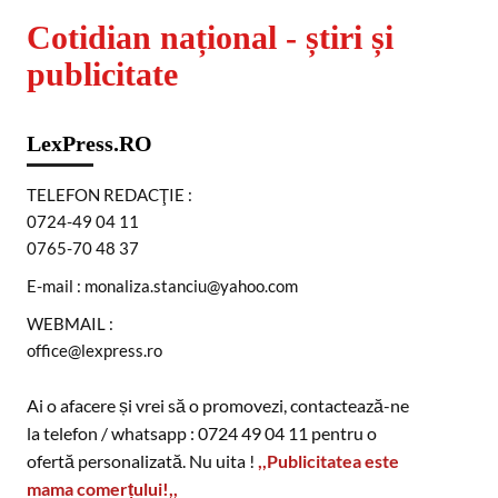
Cotidian național - știri și
publicitate
LexPress.RO
TELEFON REDACŢIE :
0724-49 04 11
0765-70 48 37
E-mail : monaliza.stanciu@yahoo.com
WEBMAIL :
office@lexpress.ro
Ai o afacere și vrei să o promovezi, contactează-ne
la telefon / whatsapp : 0724 49 04 11 pentru o
ofertă personalizată. Nu uita !
,,Publicitatea este
mama comerțului!,,