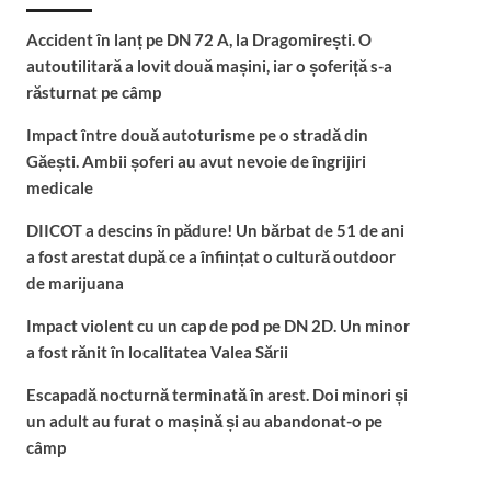
Accident în lanț pe DN 72 A, la Dragomirești. O
autoutilitară a lovit două mașini, iar o șoferiță s-a
răsturnat pe câmp
Impact între două autoturisme pe o stradă din
Găești. Ambii șoferi au avut nevoie de îngrijiri
medicale
DIICOT a descins în pădure! Un bărbat de 51 de ani
a fost arestat după ce a înființat o cultură outdoor
de marijuana
Impact violent cu un cap de pod pe DN 2D. Un minor
a fost rănit în localitatea Valea Sării
Escapadă nocturnă terminată în arest. Doi minori și
un adult au furat o mașină și au abandonat-o pe
câmp