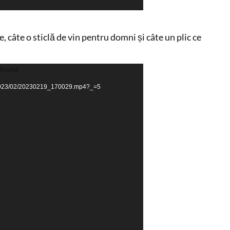
 câte o sticlă de vin pentru domni și câte un plic ce
 found
ds/2023/02/20230219_170029.mp4?_=5