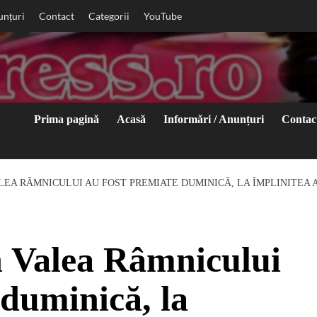
unțuri
Contact
Categorii
YouTube
Prima pagină
Acasă
Informări / Anunțuri
Contac
ALEA RÂMNICULUI AU FOST PREMIATE DUMINICĂ, LA ÎMPLINITEA A
n Valea Râmnicului
 duminică, la