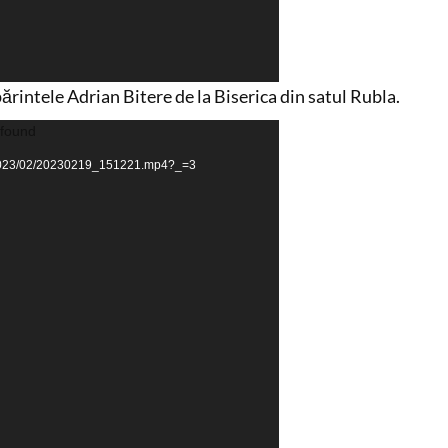
părintele Adrian Bitere de la Biserica din satul Rubla.
 found
ds/2023/02/20230219_151221.mp4?_=3