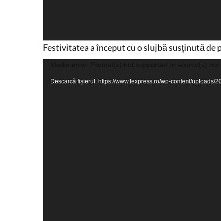
Festivitatea a început cu o slujbă susținută de 
Player
Media error: Format(s) not supported or source(s) not
video
Descarcă fișierul: https://www.lexpress.ro/wp-content/uploa