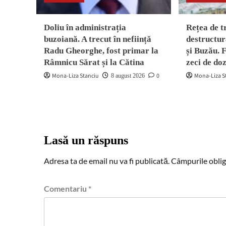
Doliu în administrația
Rețea de t
buzoiană. A trecut în neființă
destructur
Radu Gheorghe, fost primar la
și Buzău. 
Râmnicu Sărat și la Cătina
zeci de do
Mona-Liza Stanciu
0
Mona-Liza S
8 august 2026
Lasă un răspuns
Adresa ta de email nu va fi publicată.
Câmpurile oblig
Comentariu
*