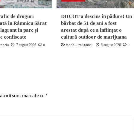
rafic de droguri
DIICOT a descins în pădure! Un
ată în Râmnicu Sărat
bărbat de 51 de ani a fost
Flagrant în parc și
arestat după ce a înființat o
ze confiscate
cultură outdoor de marijuana
tanciu
0
Mona-Liza Stanciu
0
7 august 2026
6 august 2026
atorii sunt marcate cu
*