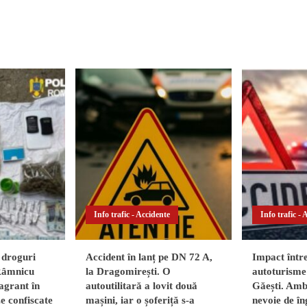
Info trafic - Accidente
Info trafic - 
 droguri
Accident în lanț pe DN 72 A,
Impact într
 Râmnicu
la Dragomirești. O
autoturisme 
agrant în
autoutilitară a lovit două
Găești. Ambi
ze confiscate
mașini, iar o șoferiță s-a
nevoie de în