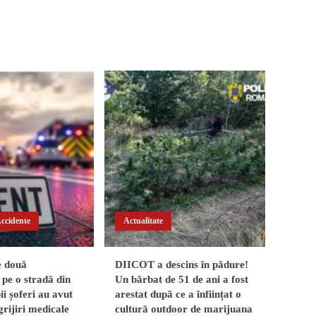
Accidente
Actualitate
e două
DIICOT a descins în pădure!
pe o stradă din
Un bărbat de 51 de ani a fost
i șoferi au avut
arestat după ce a înființat o
grijiri medicale
cultură outdoor de marijuana