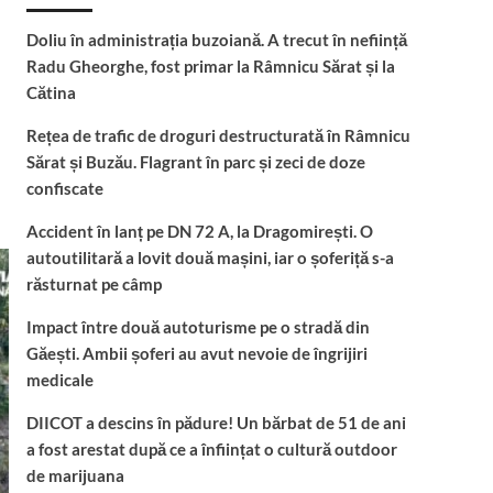
Doliu în administrația buzoiană. A trecut în neființă
Radu Gheorghe, fost primar la Râmnicu Sărat și la
Cătina
Rețea de trafic de droguri destructurată în Râmnicu
Sărat și Buzău. Flagrant în parc și zeci de doze
confiscate
Accident în lanț pe DN 72 A, la Dragomirești. O
autoutilitară a lovit două mașini, iar o șoferiță s-a
răsturnat pe câmp
Impact între două autoturisme pe o stradă din
Găești. Ambii șoferi au avut nevoie de îngrijiri
medicale
DIICOT a descins în pădure! Un bărbat de 51 de ani
a fost arestat după ce a înființat o cultură outdoor
de marijuana