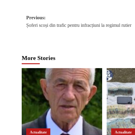
Post
Previous:
Șoferi scoși din trafic pentru infracțiuni la regimul rutier
navigation
More Stories
Actualitate
Actualitate