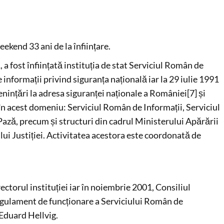
ekend 33 ani de la înființare.
 a fost înființată instituția de stat Serviciul Român de
 informații privind siguranța națională iar la 29 iulie 1991
enințări la adresa siguranței naționale a României[7] și
i în acest domeniu: Serviciul Român de Informații, Serviciul
 Pază, precum și structuri din cadrul Ministerului Apărării
lui Justiției. Activitatea acestora este coordonată de
ctorul instituției iar în noiembrie 2001, Consiliul
gulament de funcționare a Serviciului Român de
 Eduard Hellvig.