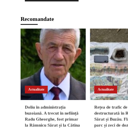
Recomandate
Actualitate
Actualitate
Doliu în administrația
Rețea de trafic de
buzoiană. A trecut în neființă
destructurată în
Radu Gheorghe, fost primar
Sărat și Buzău. Fl
la Râmnicu Sărat și la Cătina
parc și zeci de do