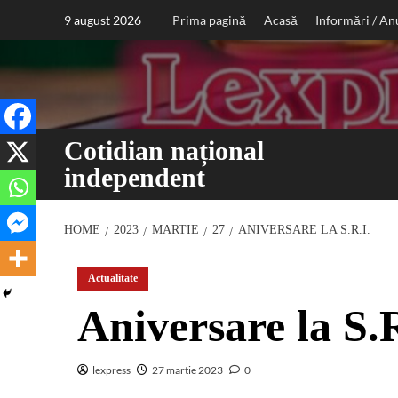
Sari
9 august 2026
Prima pagină
Acasă
Informări / An
la
conținut
Cotidian național
independent
HOME
2023
MARTIE
27
ANIVERSARE LA S.R.I.
Actualitate
Aniversare la S.R
lexpress
27 martie 2023
0