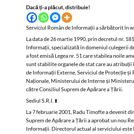
Dacă ți-a plăcut, distribuie!
Serviciul Român de Informații a sărbătorit în we
La data de 26 martie 1990, prin decretul nr. 181,
Informații, specializată în domeniul culegerii de
a fost emisă Legea nr. 51 care stabilea noile am
sunt stabilite organele de stat care au atribuți
de Informații Externe, Serviciul de Protecție și
Naționale, Ministerului de Interne și Ministeru
către Consiliul Suprem de Apărare a Țării.
Sediul S.R.I. ⬆️
La 7 februarie 2001, Radu Timofte a devenit dire
Suprem de Apărare a Țării a aprobat un nou Re
Informații. Directorul actual al serviciului este