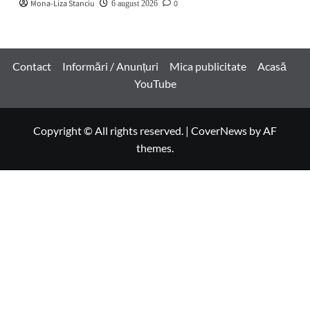
Mona-Liza Stanciu
0
6 august 2026
Contact
Informări / Anunțuri
Mica publicitate
Acasă
YouTube
Copyright © All rights reserved.
|
CoverNews
by AF
themes.