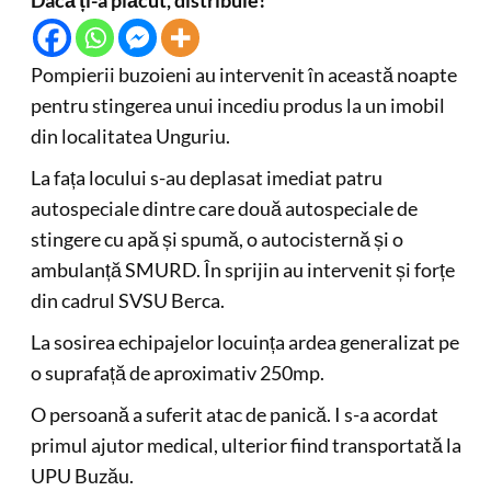
Dacă ți-a plăcut, distribuie!
Pompierii buzoieni au intervenit în această noapte
pentru stingerea unui incediu produs la un imobil
din localitatea Unguriu.
La fața locului s-au deplasat imediat patru
autospeciale dintre care două autospeciale de
stingere cu apă și spumă, o autocisternă și o
ambulanță SMURD. În sprijin au intervenit și forțe
din cadrul SVSU Berca.
La sosirea echipajelor locuința ardea generalizat pe
o suprafață de aproximativ 250mp.
O persoană a suferit atac de panică. I s-a acordat
primul ajutor medical, ulterior fiind transportată la
UPU Buzău.