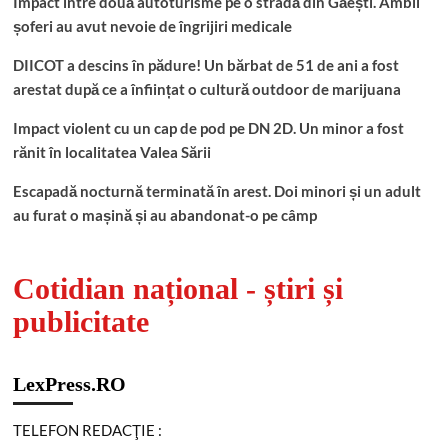
Impact între două autoturisme pe o stradă din Găești. Ambii
șoferi au avut nevoie de îngrijiri medicale
DIICOT a descins în pădure! Un bărbat de 51 de ani a fost
arestat după ce a înființat o cultură outdoor de marijuana
Impact violent cu un cap de pod pe DN 2D. Un minor a fost
rănit în localitatea Valea Sării
Escapadă nocturnă terminată în arest. Doi minori și un adult
au furat o mașină și au abandonat-o pe câmp
Cotidian național - știri și
publicitate
LexPress.RO
TELEFON REDACŢIE :