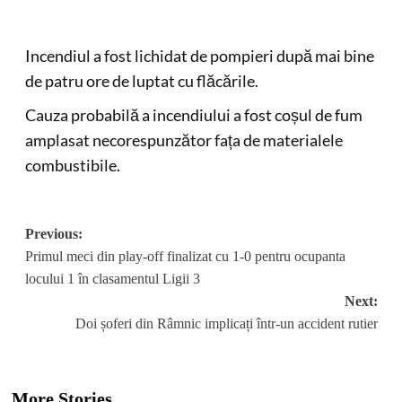
Incendiul a fost lichidat de pompieri după mai bine
de patru ore de luptat cu flăcările.
Cauza probabilă a incendiului a fost coșul de fum
amplasat necorespunzător fața de materialele
combustibile.
Post
Previous:
Primul meci din play-off finalizat cu 1-0 pentru ocupanta
navigation
locului 1 în clasamentul Ligii 3
Next:
Doi șoferi din Râmnic implicați într-un accident rutier
More Stories