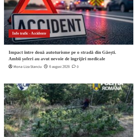
Info trafic - Accidente
Impact între două autoturisme pe o stradă din Găești.
Ambii șoferi au avut nevoie de îngrijiri medicale
Mona-Liza Stanciu
0
6 august 2026