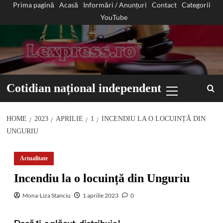
Prima pagină
Acasă
Informări / Anunțuri
Contact
Categorii
Sari
YouTube
la
conținut
Primary
Cotidian național independent
Menu
HOME
2023
APRILIE
1
INCENDIU LA O LOCUINȚĂ DIN
UNGURIU
Actualitate
Incendiu la o locuință din Unguriu
Mona-Liza Stanciu
1 aprilie 2023
0