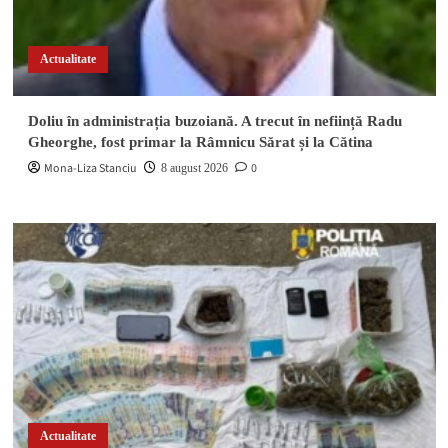
Actualitate
Doliu în administrația buzoiană. A trecut în neființă Radu
Gheorghe, fost primar la Râmnicu Sărat și la Cătina
Mona-Liza Stanciu
0
8 august 2026
Actualitate