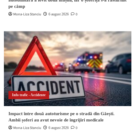
autoutilitară a lovit două mașini, iar o șoferiță s-a răsturnat
pe câmp
Mona-Liza Stanciu
0
6 august 2026
Info trafic - Accidente
Impact între două autoturisme pe o stradă din Găești.
Ambii șoferi au avut nevoie de îngrijiri medicale
Mona-Liza Stanciu
0
6 august 2026