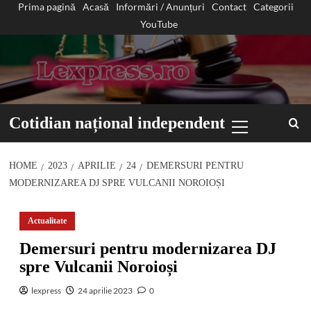
Prima pagină
Acasă
Informări / Anunțuri
Contact
Categorii
Sari
YouTube
la
conținut
Primary
Cotidian național independent
Menu
HOME
2023
APRILIE
24
DEMERSURI PENTRU
MODERNIZAREA DJ SPRE VULCANII NOROIOȘI
Actualitate
Demersuri pentru modernizarea DJ
spre Vulcanii Noroioși
lexpress
24 aprilie 2023
0