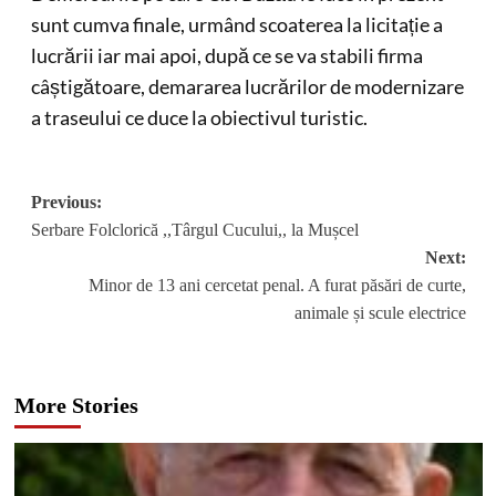
sunt cumva finale, urmând scoaterea la licitație a
lucrării iar mai apoi, după ce se va stabili firma
câștigătoare, demararea lucrărilor de modernizare
a traseului ce duce la obiectivul turistic.
Post
Previous:
Serbare Folclorică ,,Târgul Cucului,, la Mușcel
navigation
Next:
Minor de 13 ani cercetat penal. A furat păsări de curte,
animale și scule electrice
More Stories