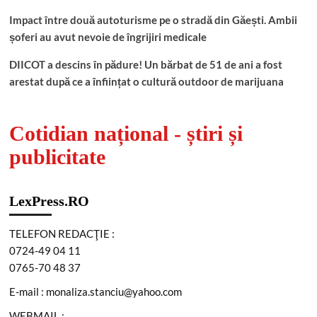
Impact între două autoturisme pe o stradă din Găești. Ambii
șoferi au avut nevoie de îngrijiri medicale
DIICOT a descins în pădure! Un bărbat de 51 de ani a fost
arestat după ce a înființat o cultură outdoor de marijuana
Cotidian național - știri și
publicitate
LexPress.RO
TELEFON REDACŢIE :
0724-49 04 11
0765-70 48 37
E-mail : monaliza.stanciu@yahoo.com
WEBMAIL :