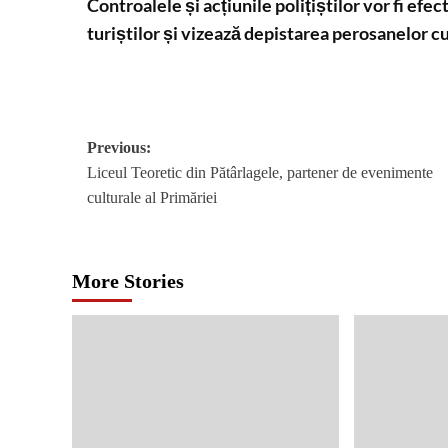
Controalele și acțiunile polițiștilor vor fi efe
turiștilor și vizează depistarea perosanelor cu
Post
Previous:
Liceul Teoretic din Pătârlagele, partener de evenimente
navigation
culturale al Primăriei
More Stories