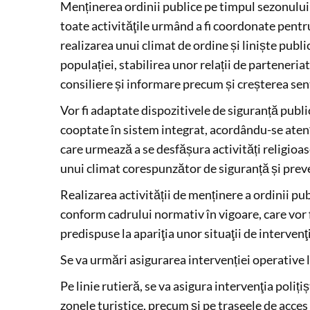
Menținerea ordinii publice pe timpul sezonului 
toate activităţile urmând a fi coordonate pentr
realizarea unui climat de ordine și liniște publi
populației, stabilirea unor relații de parteneria
consiliere și informare precum și creșterea sen
Vor fi adaptate dispozitivele de siguranță publică
cooptate în sistem integrat, acordându-se atenți
care urmează a se desfășura activități religioa
unui climat corespunzător de siguranță și preve
Realizarea activității de menținere a ordinii pub
conform cadrului normativ în vigoare, care vor f
predispuse la apariţia unor situaţii de intervenţ
Se va urmări asigurarea intervenției operative
Pe linie rutieră, se va asigura intervenţia polițiș
zonele turistice, precum și pe traseele de acces