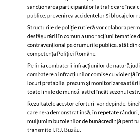
sancționarea participanților la trafic care încal
publice, prevenirea accidentelor și blocajelor rut
Structurile de poliţie rutieră vor colabora perm
desfășurării în comun a unor acțiuni tematice 
contravențional pe drumurile publice, atât din d
competența Poliției Române.
Pe linia combaterii infracțiunilor de natură judic
combatere a infracțiunilor comise cu violență în 
locuri pretabile, precum și monitorizarea stări
toate liniile de muncă, astfel încât sezonul estiv
Rezultatele acestor eforturi, vor depinde, bine
care ne-a demonstrat însă, în repetate rânduri, 
mulţumim buzoienilor de bunăcredinţă pentru co
transmite I.P.J. Buzău.