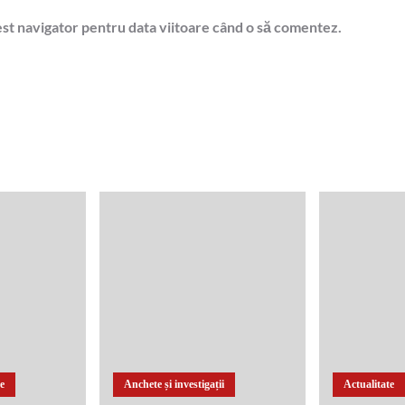
est navigator pentru data viitoare când o să comentez.
te
Anchete și investigații
Actualitate