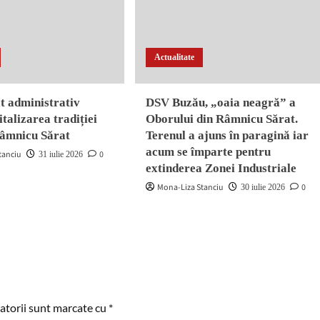
Actualitate
t administrativ
DSV Buzău, „oaia neagră” a
italizarea tradiției
Oborului din Râmnicu Sărat.
Râmnicu Sărat
Terenul a ajuns în paragină iar
acum se împarte pentru
tanciu
0
31 iulie 2026
extinderea Zonei Industriale
Mona-Liza Stanciu
0
30 iulie 2026
atorii sunt marcate cu
*