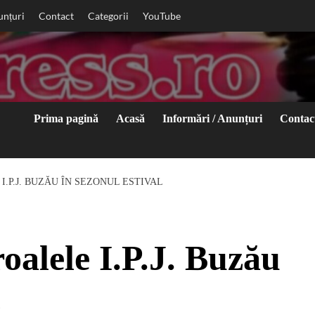
unțuri
Contact
Categorii
YouTube
Prima pagină
Acasă
Informări / Anunțuri
Contac
I.P.J. BUZĂU ÎN SEZONUL ESTIVAL
roalele I.P.J. Buzău
l