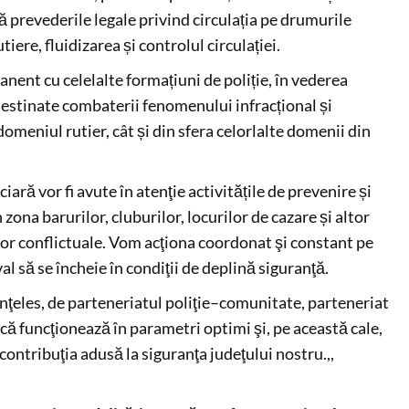
că prevederile legale privind circulația pe drumurile
iere, fluidizarea și controlul circulației.
anent cu celelalte formațiuni de poliție, în vederea
destinate combaterii fenomenului infracțional și
omeniul rutier, cât și din sfera celorlalte domenii din
iară vor fi avute în atenţie activitățile de prevenire și
zona barurilor, cluburilor, locurilor de cazare și altor
lor conflictuale. Vom acţiona coordonat şi constant pe
al să se încheie în condiţii de deplină siguranţă.
înţeles, de parteneriatul poliţie–comunitate, parteneriat
că funcţionează în parametri optimi şi, pe această cale,
ntribuţia adusă la siguranţa judeţului nostru.,,