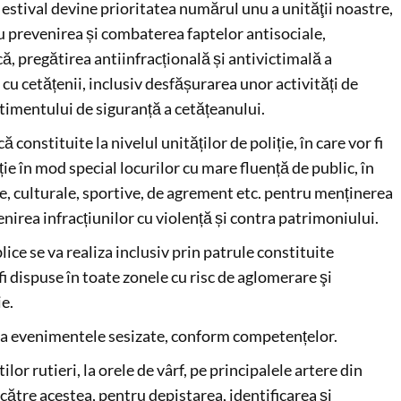
estival devine prioritatea numărul unu a unităţii noastre,
u prevenirea și combaterea faptelor antisociale,
că, pregătirea antiinfracțională și antivictimală a
t cu cetățenii, inclusiv desfășurarea unor activități de
timentului de siguranță a cetățeanului.
 constituite la nivelul unităților de poliție, în care vor fi
e în mod special locurilor cu mare fluență de public, în
se, culturale, sportive, de agrement etc. pentru menținerea
nirea infracțiunilor cu violență și contra patrimoniului.
lice se va realiza inclusiv prin patrule constituite
i dispuse în toate zonele cu risc de aglomerare şi
ie.
 la evenimentele sesizate, conform competențelor.
tilor rutieri, la orele de vârf, pe principalele artere din
 către acestea, pentru depistarea, identificarea și