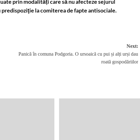
ctuate prin modalități care să nu afecteze sejurul
 predispoziţie la comiterea de fapte antisociale.
Next:
Panică în comuna Podgoria. O ursoaică cu pui și alți urși dau
roată gospodăriilor