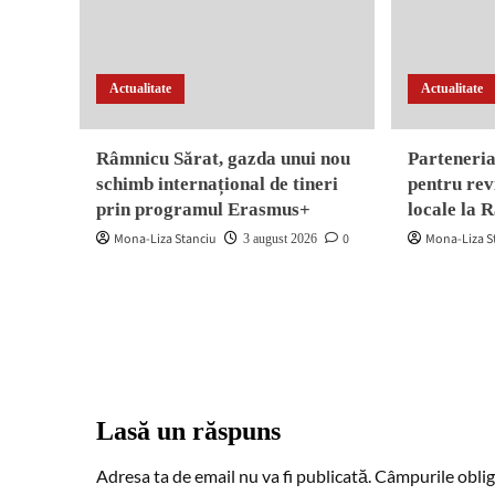
Actualitate
Actualitate
Râmnicu Sărat, gazda unui nou
Parteneria
schimb internațional de tineri
pentru rev
prin programul Erasmus+
locale la 
Mona-Liza Stanciu
0
Mona-Liza S
3 august 2026
Lasă un răspuns
Adresa ta de email nu va fi publicată.
Câmpurile oblig