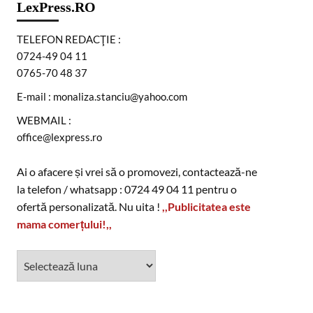
LexPress.RO
TELEFON REDACŢIE :
0724-49 04 11
0765-70 48 37
E-mail : monaliza.stanciu@yahoo.com
WEBMAIL :
office@lexpress.ro
Ai o afacere și vrei să o promovezi, contactează-ne
la telefon / whatsapp : 0724 49 04 11 pentru o
ofertă personalizată. Nu uita !
,,Publicitatea este
mama comerțului!,,