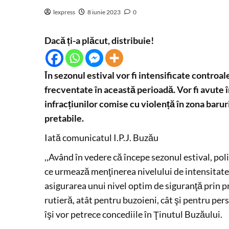
lexpress
8 iunie 2023
0
Dacă ți-a plăcut, distribuie!
În sezonul estival vor fi intensificate controale
frecventate în această perioadă. Vor fi avute î
infracțiunilor comise cu violență în zona baruril
pretabile.
Iată comunicatul I.P.J. Buzău
,,Având în vedere că începe sezonul estival, poli
ce urmează menţinerea nivelului de intensitate
asigurarea unui nivel optim de siguranţă prin p
rutieră, atât pentru buzoieni, cât şi pentru pers
îşi vor petrece concediile în Ţinutul Buzăului.