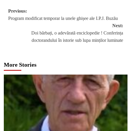
Post
Previous:
Program modificat temporar la unele ghișee ale I.P.J. Buzău
navigation
Next:
Doi bărbați, o adevărată enciclopedie ! Conferința
doctorandului în istorie sub lupa minților luminate
More Stories