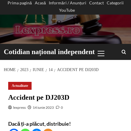
Prima pagină
Acasă
Informări / Anunțuri
Contact
Categorii
Sari
YouTube
la
conținut
Primary
Cotidian național independent
Menu
HOME
2023
IUNIE
14
ACCIDENT PE DJ203D
Actualitate
Accident pe DJ203D
lexpress
14 iunie 2023
0
Dacă ți-a plăcut, distribuie!