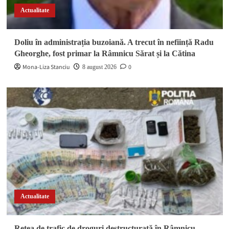
Actualitate
Doliu în administrația buzoiană. A trecut în neființă Radu
Gheorghe, fost primar la Râmnicu Sărat și la Cătina
Mona-Liza Stanciu
0
8 august 2026
Actualitate
Rețea de trafic de droguri destructurată în Râmnicu