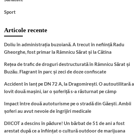
Sport
Articole recente
Doliu în administrația buzoiană. A trecut în neființă Radu
Gheorghe, fost primar la Râmnicu Sărat și la Cătina
Rețea de trafic de droguri destructurată în Râmnicu Sărat și
Buzău. Flagrant în parc și zeci de doze confiscate
Accident în lanț pe DN 72 A, la Dragomirești. O autoutilitară a
lovit două mașini, iar o șoferiță s-a răsturnat pe câmp
Impact între două autoturisme pe o stradă din Găești. Ambii
șoferi au avut nevoie de îngrijiri medicale
DIICOT a descins în pădure! Un bărbat de 51 de ani a fost
arestat după ce a înființat o cultură outdoor de marijuana