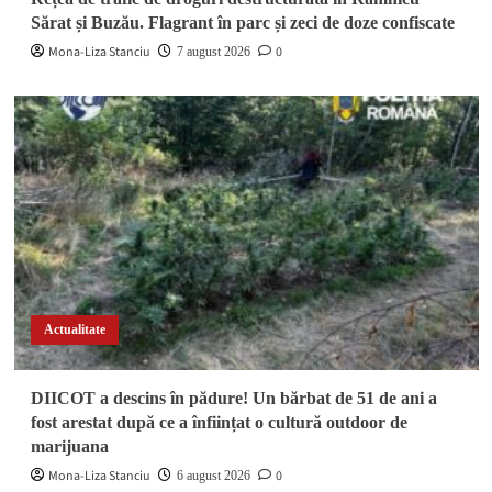
Sărat și Buzău. Flagrant în parc și zeci de doze confiscate
Mona-Liza Stanciu
0
7 august 2026
Actualitate
DIICOT a descins în pădure! Un bărbat de 51 de ani a
fost arestat după ce a înființat o cultură outdoor de
marijuana
Mona-Liza Stanciu
0
6 august 2026