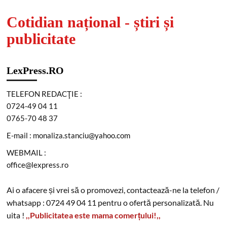
Cotidian național - știri și
publicitate
LexPress.RO
TELEFON REDACŢIE :
0724-49 04 11
0765-70 48 37
E-mail : monaliza.stanciu@yahoo.com
WEBMAIL :
office@lexpress.ro
Ai o afacere și vrei să o promovezi, contactează-ne la telefon /
whatsapp : 0724 49 04 11 pentru o ofertă personalizată. Nu
uita !
,,Publicitatea este mama comerțului!,,