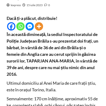
lexpress
15 iulie 2023
0
Dacă ți-a plăcut, distribuie!
În această dimineață, la sediul Inspectoratului de
Poliție Județean Brăila s-au prezentat doi frați, un
bărbat, în vârstă de 36 de ani din Brăila și o
femeie din Anglia care au cerut sprijin în găsirea
surorii lor, TAPARJAN ANA-MARIA, în vârstă de
39 de ani, despre care nu mai știu nimic din anul
2016.
Ultimul domiciliu al Anei Maria de care frații știu,
este în orașul Torino, Italia.
Semnalmente: 170 cm înălțime, aproximativ 55 de
kg, corpolența slabă, ochi căprui, păr șaten închis,