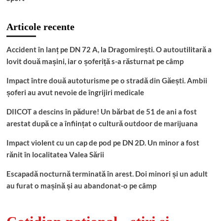
Articole recente
Accident în lanț pe DN 72 A, la Dragomirești. O autoutilitară a
lovit două mașini, iar o șoferiță s-a răsturnat pe câmp
Impact între două autoturisme pe o stradă din Găești. Ambii
șoferi au avut nevoie de îngrijiri medicale
DIICOT a descins în pădure! Un bărbat de 51 de ani a fost
arestat după ce a înființat o cultură outdoor de marijuana
Impact violent cu un cap de pod pe DN 2D. Un minor a fost
rănit în localitatea Valea Sării
Escapadă nocturnă terminată în arest. Doi minori și un adult
au furat o mașină și au abandonat-o pe câmp