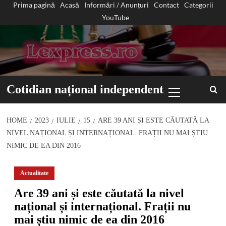
Prima pagină
Acasă
Informări / Anunțuri
Contact
Categorii
Sari
YouTube
la
conținut
Primary
Cotidian național independent
Menu
HOME
2023
IULIE
15
ARE 39 ANI ȘI ESTE CĂUTATĂ LA
NIVEL NAȚIONAL ȘI INTERNAȚIONAL. FRAȚII NU MAI ȘTIU
NIMIC DE EA DIN 2016
Actualitate
Are 39 ani și este căutată la nivel
național și internațional. Frații nu
mai știu nimic de ea din 2016