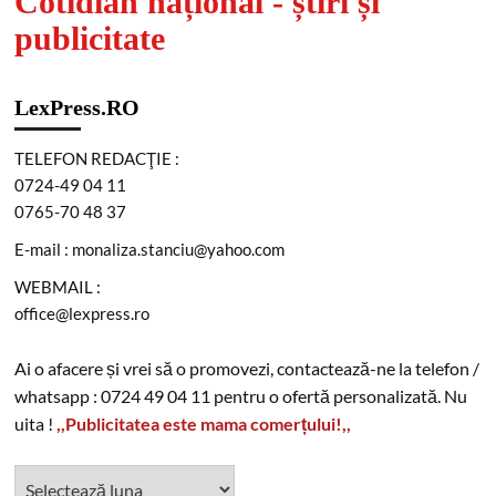
Cotidian național - știri și
publicitate
LexPress.RO
TELEFON REDACŢIE :
0724-49 04 11
0765-70 48 37
E-mail : monaliza.stanciu@yahoo.com
WEBMAIL :
office@lexpress.ro
Ai o afacere și vrei să o promovezi, contactează-ne la telefon /
whatsapp : 0724 49 04 11 pentru o ofertă personalizată. Nu
uita !
,,Publicitatea este mama comerțului!,,