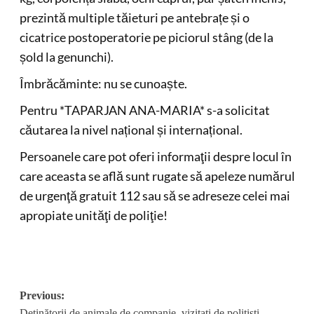
prezintă multiple tăieturi pe antebrațe și o
cicatrice postoperatorie pe piciorul stâng (de la
șold la genunchi).
Îmbrăcăminte: nu se cunoaște.
Pentru *TAPARJAN ANA-MARIA* s-a solicitat
căutarea la nivel național și internațional.
Persoanele care pot oferi informaţii despre locul în
care aceasta se află sunt rugate să apeleze numărul
de urgenţă gratuit 112 sau să se adreseze celei mai
apropiate unităţi de poliţie!
Post
Previous:
Deținătorii de animale de companie, vizitați de polițiști