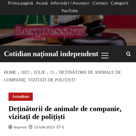
Prima pagină
Acasă
Informări / Anunțuri
Contact
Categorii
Sari
YouTube
la
conținut
Primary
Cotidian național independent
Menu
HOME
2023
IULIE
15
DEȚINĂTORII DE ANIMALE DE
COMPANIE, VIZITAȚI DE POLIȚIȘTI
Actualitate
Deținătorii de animale de companie,
vizitați de polițiști
lexpress
15 iulie 2023
0