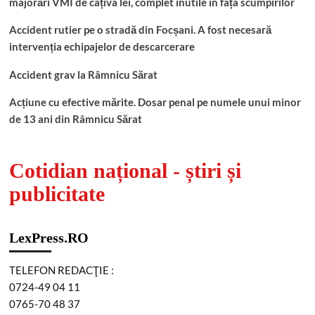
majorări VMI de câțiva lei, complet inutile în fața scumpirilor
Accident rutier pe o stradă din Focșani. A fost necesară
intervenția echipajelor de descarcerare
Accident grav la Râmnicu Sărat
Acțiune cu efective mărite. Dosar penal pe numele unui minor
de 13 ani din Râmnicu Sărat
Cotidian național - știri și
publicitate
LexPress.RO
TELEFON REDACŢIE :
0724-49 04 11
0765-70 48 37