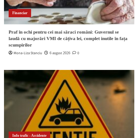
Financiar
Praf în ochi pentru cei mai săraci români: Guvernul se
laudă cu majorări VMI de câțiva lei, complet inutile în fața
scumpirilor
Mona-Liza Stanciu
0
6 august 2026
Info trafic - Accidente