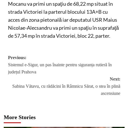
Mocanu va primi un spaţiu de 68,22 mp situat în
strada Victoriei la parterul blocului 13A+B cu
acces din zona pietonală iar deputatul USR Maius
Nicolae-Alecsandru va primi un spaţiu în suprafaţă
de 57,34 mp în strada Victoriei, bloc 22, parter.
Post
Previous:
Sistemul e-Sigur, un pas înainte pentru siguranța rutieră în
navigation
județul Prahova
Next:
Sabina Vătavu, cu rădăcini în Râmnicu Sărat, o stea în plină
ascensiune
More Stories