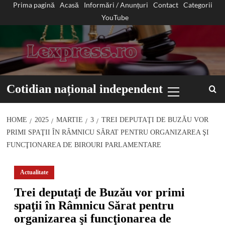
Prima pagină
Acasă
Informări / Anunțuri
Contact
Categorii
Sari
YouTube
la
conținut
Primary
Cotidian național independent
Menu
HOME
2025
MARTIE
3
TREI DEPUTAŢI DE BUZĂU VOR
PRIMI SPAŢII ÎN RÂMNICU SĂRAT PENTRU ORGANIZAREA ŞI
FUNCŢIONAREA DE BIROURI PARLAMENTARE
Actualitate
Trei deputaţi de Buzău vor primi
spaţii în Râmnicu Sărat pentru
organizarea şi funcţionarea de