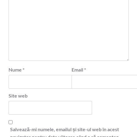
Nume
*
Email
*
Site web
Salvează-mi numele, emailul și site-ul web în acest
navigator pentru data viitoare când o să comentez.