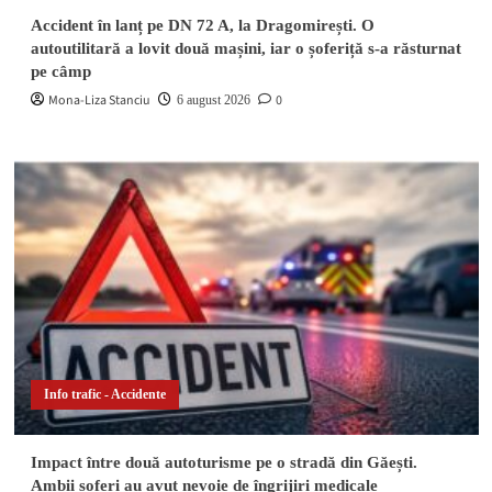
Accident în lanț pe DN 72 A, la Dragomirești. O
autoutilitară a lovit două mașini, iar o șoferiță s-a răsturnat
pe câmp
Mona-Liza Stanciu
0
6 august 2026
Info trafic - Accidente
Impact între două autoturisme pe o stradă din Găești.
Ambii șoferi au avut nevoie de îngrijiri medicale