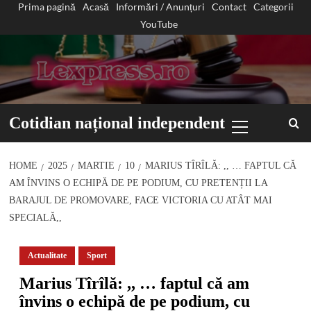
Prima pagină
Acasă
Informări / Anunțuri
Contact
Categorii
Sari
YouTube
la
conținut
Primary
Cotidian național independent
Menu
HOME
2025
MARTIE
10
MARIUS TÎRÎLĂ: ,, … FAPTUL CĂ
AM ÎNVINS O ECHIPĂ DE PE PODIUM, CU PRETENȚII LA
BARAJUL DE PROMOVARE, FACE VICTORIA CU ATÂT MAI
SPECIALĂ,,
Actualitate
Sport
Marius Tîrîlă: ,, … faptul că am
învins o echipă de pe podium, cu