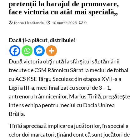
pretenții la barajul de promovare,
face victoria cu atât mai specială,,
Mona-Liza Stanciu
10 martie 2025
0
Dacă ți-a plăcut, distribuie!
După victoria obţinută la sfârşitul săptămânii
trecute de CSM Râmnicu Sărat la meciul de fotbal
cu ACS KSE Târgu Secuiesc din etapa a XVII-a a
Ligii a III-a, meci finalizat cu scorul de 3 – 1,
antrenorul râmnicenilor, Marius Tîrîlă, pregăteşte
intens echipa pentru meciul cu Dacia Unirea
Brăila.
Tîrîlă apreciază implicarea jucătorilor, în special a
celor doi marcatori, ţinând cont că sunt jucători de