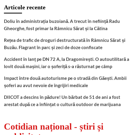
Articole recente
Doliu în administrația buzoiană. A trecut în neființă Radu
Gheorghe, fost primar la Râmnicu Sărat și la Cătina
Rețea de trafic de droguri destructurată în Râmnicu Sărat și
Buzău. Flagrant în parc și zeci de doze confiscate
Accident în lanț pe DN 72 A, la Dragomirești. O autoutilitară a
lovit două mașini, iar o șoferiță s-a răsturnat pe câmp
Impact între două autoturisme pe o stradă din Găești. Ambii
șoferi au avut nevoie de îngrijiri medicale
DIICOT a descins în pădure! Un bărbat de 51 de ani a fost
arestat după ce a înființat o cultură outdoor de marijuana
Cotidian național - știri și