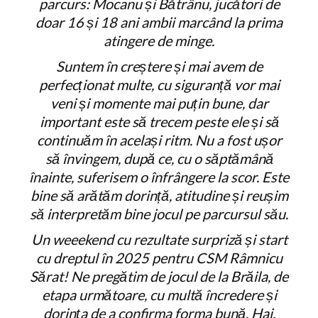
parcurs: Mocanu și Bătrânu, jucători de
doar 16 și 18 ani ambii marcând la prima
atingere de minge.
Suntem în creștere și mai avem de
perfecționat multe, cu siguranță vor mai
veni și momente mai puțin bune, dar
important este să trecem peste ele și să
continuăm în același ritm. Nu a fost ușor
să învingem, după ce, cu o săptămână
înainte, suferisem o înfrângere la scor. Este
bine să arătăm dorință, atitudine și reușim
să interpretăm bine jocul pe parcursul său.
Un weeekend cu rezultate surpriză și start
cu dreptul în 2025 pentru CSM Râmnicu
Sărat! Ne pregătim de jocul de la Brăila, de
etapa următoare, cu multă încredere și
dorința de a confirma forma bună.
Hai,