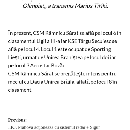
Olimpia!,,
a transmis Marius Tîrîlă.
În prezent, CSM Râmnicu Sărat se află pe locul 6 în
clasamentul Ligii a III-a iar KSE Târgu Secuiesc se
află pe locul 4. Locul 1 este ocupat de Sporting
Lieşti, urmat de Unirea Braniştea pe locul doi iar
pe locul 3 Aerostar Buzău.
CSM Râmnicu Sărat se pregăteşte intens pentru
meciul cu Dacia Unirea Brăila, aflată pe locul 8 în
clasament.
Post
Previous:
I.P.J. Prahova acţionează cu sistemul radar e-Sigur