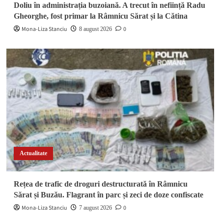
Doliu în administrația buzoiană. A trecut în neființă Radu
Gheorghe, fost primar la Râmnicu Sărat și la Cătina
Mona-Liza Stanciu
0
8 august 2026
Actualitate
Rețea de trafic de droguri destructurată în Râmnicu
Sărat și Buzău. Flagrant în parc și zeci de doze confiscate
Mona-Liza Stanciu
0
7 august 2026