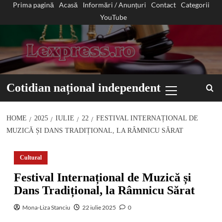
Prima pagină
Acasă
Informări / Anunțuri
Contact
Categorii
Sari
YouTube
la
conținut
Primary
Cotidian național independent
Menu
HOME
2025
IULIE
22
FESTIVAL INTERNAȚIONAL DE
MUZICĂ ȘI DANS TRADIȚIONAL, LA RÂMNICU SĂRAT
Cultural
Festival Internațional de Muzică și
Dans Tradițional, la Râmnicu Sărat
Mona-Liza Stanciu
22 iulie 2025
0