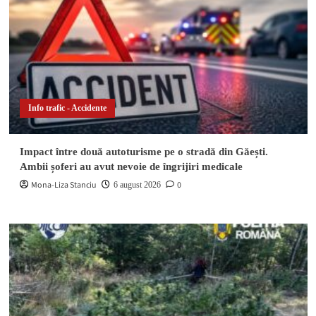
Info trafic - Accidente
Impact între două autoturisme pe o stradă din Găești.
Ambii șoferi au avut nevoie de îngrijiri medicale
Mona-Liza Stanciu
0
6 august 2026