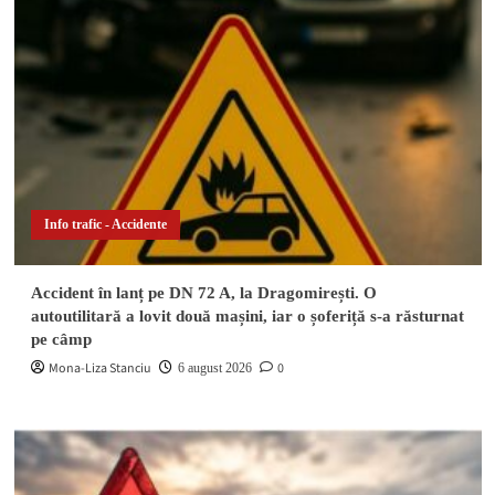
Info trafic - Accidente
Accident în lanț pe DN 72 A, la Dragomirești. O
autoutilitară a lovit două mașini, iar o șoferiță s-a răsturnat
pe câmp
Mona-Liza Stanciu
0
6 august 2026