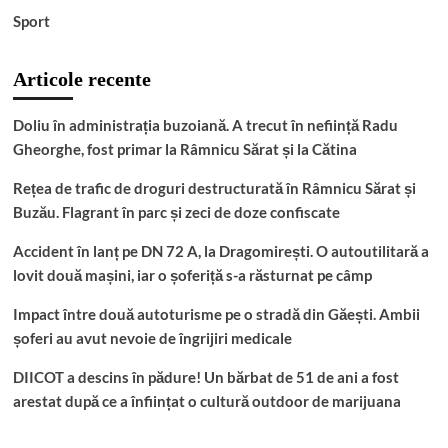
Sport
Articole recente
Doliu în administrația buzoiană. A trecut în neființă Radu
Gheorghe, fost primar la Râmnicu Sărat și la Cătina
Rețea de trafic de droguri destructurată în Râmnicu Sărat și
Buzău. Flagrant în parc și zeci de doze confiscate
Accident în lanț pe DN 72 A, la Dragomirești. O autoutilitară a
lovit două mașini, iar o șoferiță s-a răsturnat pe câmp
Impact între două autoturisme pe o stradă din Găești. Ambii
șoferi au avut nevoie de îngrijiri medicale
DIICOT a descins în pădure! Un bărbat de 51 de ani a fost
arestat după ce a înființat o cultură outdoor de marijuana