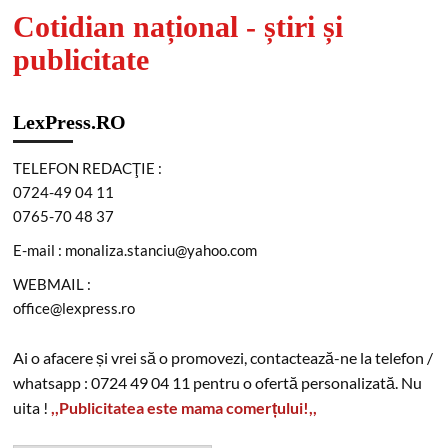
Cotidian național - știri și
publicitate
LexPress.RO
TELEFON REDACŢIE :
0724-49 04 11
0765-70 48 37
E-mail : monaliza.stanciu@yahoo.com
WEBMAIL :
office@lexpress.ro
Ai o afacere și vrei să o promovezi, contactează-ne la telefon /
whatsapp : 0724 49 04 11 pentru o ofertă personalizată. Nu
uita !
,,Publicitatea este mama comerțului!,,