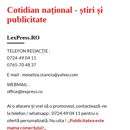
Cotidian național - știri și
publicitate
LexPress.RO
TELEFON REDACŢIE :
0724-49 04 11
0765-70 48 37
E-mail : monaliza.stanciu@yahoo.com
WEBMAIL :
office@lexpress.ro
Ai o afacere și vrei să o promovezi, contactează-ne
la telefon / whatsapp : 0724 49 04 11 pentru o
ofertă personalizată. Nu uita !
,,Publicitatea este
mama comerțului!,,