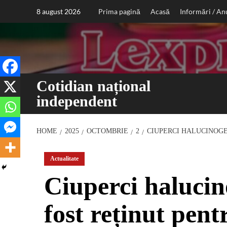
Sari
8 august 2026
Prima pagină
Acasă
Informări / An
la
conținut
Cotidian național
independent
HOME
2025
OCTOMBRIE
2
CIUPERCI HALUCINOGE
Actualitate
Ciuperci halucin
fost reținut pentr