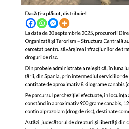
Dacă ți-a plăcut, distribuie!
La data de 30 septembrie 2025, procurorii Direc
Organizată și Terorism – Structura Centrală au 
cercetat pentru săvârșirea infracțiunilor de trafi
droguri de risc.
Din probele administrate a reieșit că, în luna iu
țării, din Spania, prin intermediul serviciilor de
cantitate de aproximativ 8 kilograme canabis (d
Pe parcursul percheziției efectuate, în locuința 
constând în aproximativ 900 grame canabis, 12
conțin alprazolam (drog de risc), destinate come
Astăzi, judecătorul de drepturi și libertăți din