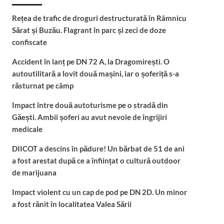
Rețea de trafic de droguri destructurată în Râmnicu
Sărat și Buzău. Flagrant în parc și zeci de doze
confiscate
Accident în lanț pe DN 72 A, la Dragomirești. O
autoutilitară a lovit două mașini, iar o șoferiță s-a
răsturnat pe câmp
Impact între două autoturisme pe o stradă din
Găești. Ambii șoferi au avut nevoie de îngrijiri
medicale
DIICOT a descins în pădure! Un bărbat de 51 de ani
a fost arestat după ce a înființat o cultură outdoor
de marijuana
Impact violent cu un cap de pod pe DN 2D. Un minor
a fost rănit în localitatea Valea Sării