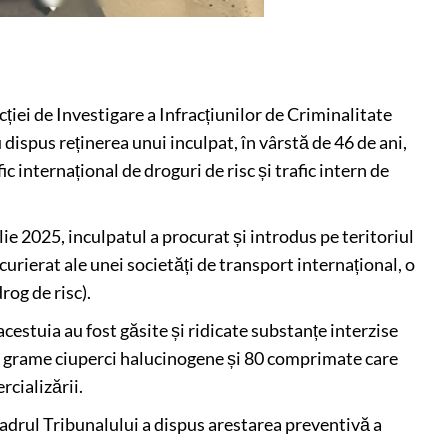
ției de Investigare a Infracțiunilor de Criminalitate
dispus reținerea unui inculpat, în vârstă de 46 de ani,
c internațional de droguri de risc și trafic intern de
lie 2025, inculpatul a procurat și introdus pe teritoriul
 curierat ale unei societăți de transport internațional, o
rog de risc).
acestuia au fost găsite și ridicate substanțe interzise
 grame ciuperci halucinogene și 80 comprimate care
rcializării.
 cadrul Tribunalului a dispus arestarea preventivă a