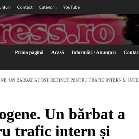
unțuri
Contact
Categorii
YouTube
Prima pagină
Acasă
Informări / Anunțuri
Contac
NE. UN BĂRBAT A FOST REȚINUT PENTRU TRAFIC INTERN ȘI INT
ogene. Un bărbat a
u trafic intern și