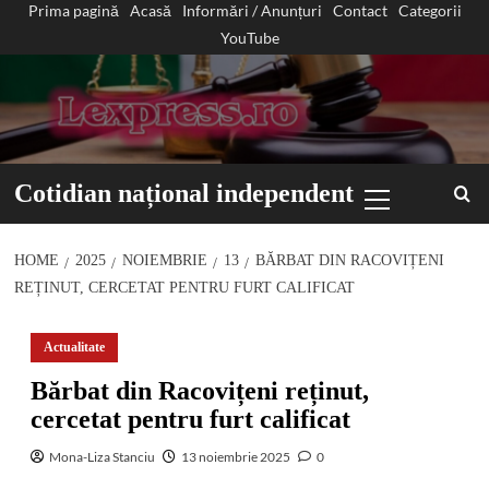
Prima pagină
Acasă
Informări / Anunțuri
Contact
Categorii
Sari
YouTube
la
conținut
Primary
Cotidian național independent
Menu
HOME
2025
NOIEMBRIE
13
BĂRBAT DIN RACOVIȚENI
REȚINUT, CERCETAT PENTRU FURT CALIFICAT
Actualitate
Bărbat din Racovițeni reținut,
cercetat pentru furt calificat
Mona-Liza Stanciu
13 noiembrie 2025
0