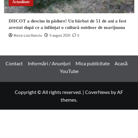
Actualitate
DIICOT a descins în pădure! Un bărbat de 51 de ani a fost
arestat după ce a înființat o cultură outdoor de marijuana
Mona-Liza Stanciu
0
6 august 2026
Contact
Informări / Anunțuri
Mica publicitate
Acasă
YouTube
Copyright © All rights reserved.
|
CoverNews
by AF
themes.