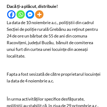
Dacă ți-a plăcut, distribuie!
La data de 10 noiembrie a.c., polițiștii din cadrul
Secției de poliție rurală Grebănu au reținut pentru
24 de ore un bărbat de 55 de ani din comuna
Racovițeni, județul Buzău, bănuit de comiterea
unui furt din curtea unei locuințe din aceeași
localitate.
Fapta a fost sesizată de către proprietarul locuinței
la data de 4 noiembrie a.c.
În urma activităților specifice desfășurate,
polițiștii au stabilit că, în ziua de 29 octombrie a.c.,