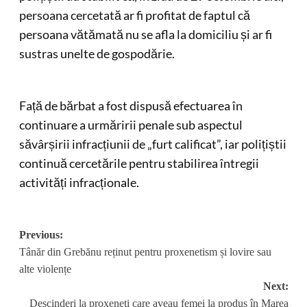
persoana cercetată ar fi profitat de faptul că
persoana vătămată nu se afla la domiciliu și ar fi
sustras unelte de gospodărie.
Față de bărbat a fost dispusă efectuarea în
continuare a urmăririi penale sub aspectul
săvârșirii infracțiunii de „furt calificat”, iar polițiștii
continuă cercetările pentru stabilirea întregii
activități infracționale.
Post
Previous:
Tânăr din Grebănu reținut pentru proxenetism și lovire sau
navigation
alte violențe
Next:
Descinderi la proxeneți care aveau femei la produs în Marea