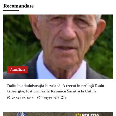
Recomandate
Actualitate
Doliu în administrația buzoiană. A trecut în neființă Radu
Gheorghe, fost primar la Râmnicu Sărat și la Cătina
Mona-Liza Stanciu
0
8 august 2026