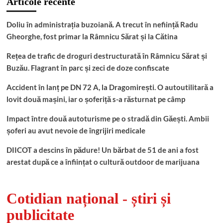
Articole recente
Doliu în administrația buzoiană. A trecut în neființă Radu
Gheorghe, fost primar la Râmnicu Sărat și la Cătina
Rețea de trafic de droguri destructurată în Râmnicu Sărat și
Buzău. Flagrant în parc și zeci de doze confiscate
Accident în lanț pe DN 72 A, la Dragomirești. O autoutilitară a
lovit două mașini, iar o șoferiță s-a răsturnat pe câmp
Impact între două autoturisme pe o stradă din Găești. Ambii
șoferi au avut nevoie de îngrijiri medicale
DIICOT a descins în pădure! Un bărbat de 51 de ani a fost
arestat după ce a înființat o cultură outdoor de marijuana
Cotidian național - știri și
publicitate