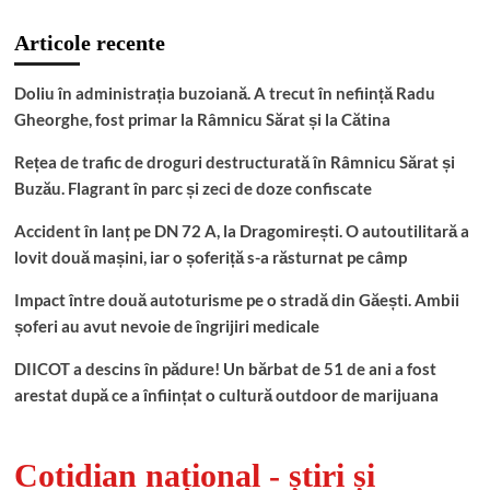
Articole recente
Doliu în administrația buzoiană. A trecut în neființă Radu
Gheorghe, fost primar la Râmnicu Sărat și la Cătina
Rețea de trafic de droguri destructurată în Râmnicu Sărat și
Buzău. Flagrant în parc și zeci de doze confiscate
Accident în lanț pe DN 72 A, la Dragomirești. O autoutilitară a
lovit două mașini, iar o șoferiță s-a răsturnat pe câmp
Impact între două autoturisme pe o stradă din Găești. Ambii
șoferi au avut nevoie de îngrijiri medicale
DIICOT a descins în pădure! Un bărbat de 51 de ani a fost
arestat după ce a înființat o cultură outdoor de marijuana
Cotidian național - știri și