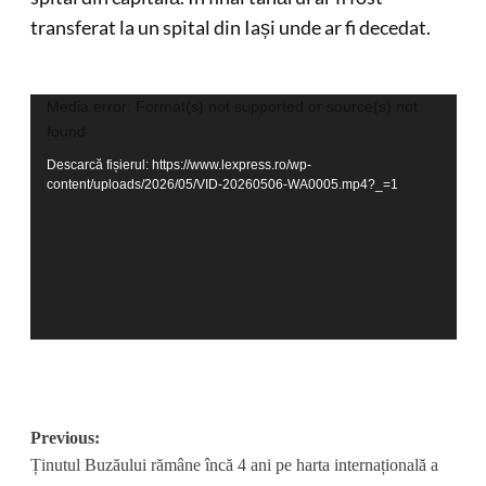
transferat la un spital din Iași unde ar fi decedat.
Player
Media error: Format(s) not supported or source(s) not
found
video
Descarcă fișierul: https://www.lexpress.ro/wp-
content/uploads/2026/05/VID-20260506-WA0005.mp4?_=1
Post
Previous:
Ținutul Buzăului rămâne încă 4 ani pe harta internațională a
navigation