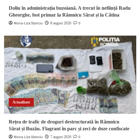
Doliu în administrația buzoiană. A trecut în neființă Radu
Gheorghe, fost primar la Râmnicu Sărat și la Cătina
Mona-Liza Stanciu
0
8 august 2026
Actualitate
Rețea de trafic de droguri destructurată în Râmnicu
Sărat și Buzău. Flagrant în parc și zeci de doze confiscate
Mona-Liza Stanciu
0
7 august 2026