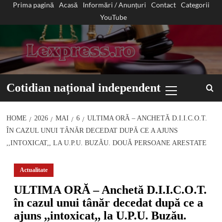
Prima pagină
Acasă
Informări / Anunțuri
Contact
Categorii
Sari
YouTube
la
conținut
Primary
Cotidian național independent
Menu
HOME
2026
MAI
6
ULTIMA ORĂ – ANCHETĂ D.I.I.C.O.T.
ÎN CAZUL UNUI TÂNĂR DECEDAT DUPĂ CE A AJUNS
,,INTOXICAT,, LA U.P.U. BUZĂU. DOUĂ PERSOANE ARESTATE
Actualitate
ULTIMA ORĂ – Anchetă D.I.I.C.O.T.
în cazul unui tânăr decedat după ce a
ajuns ,,intoxicat,, la U.P.U. Buzău.