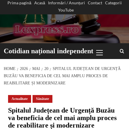
Prima pagină
Acasă
Informări / Anunțuri
Contact
Categorii
Sari
YouTube
la
conținut
Primary
Cotidian național independent
Menu
HOME
2026
MAI
20
SPITALUL JUDEȚEAN DE URGENȚĂ
BUZĂU VA BENEFICIA DE CEL MAI AMPLU PROCES DE
REABILITARE ȘI MODERNIZARE
Actualitate
Sănătate
Spitalul Județean de Urgență Buzău
va beneficia de cel mai amplu proces
de reabilitare și modernizare