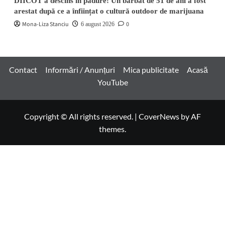
DIICOT a descins în pădure! Un bărbat de 51 de ani a fost
arestat după ce a înființat o cultură outdoor de marijuana
Mona-Liza Stanciu
0
6 august 2026
Contact
Informări / Anunțuri
Mica publicitate
Acasă
YouTube
Copyright © All rights reserved.
|
CoverNews
by AF
themes.