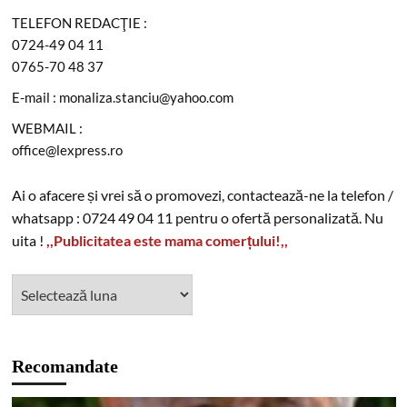
TELEFON REDACŢIE :
0724-49 04 11
0765-70 48 37
E-mail : monaliza.stanciu@yahoo.com
WEBMAIL :
office@lexpress.ro
Ai o afacere și vrei să o promovezi, contactează-ne la telefon /
whatsapp : 0724 49 04 11 pentru o ofertă personalizată. Nu
uita !
,,Publicitatea este mama comerțului!,,
Recomandate