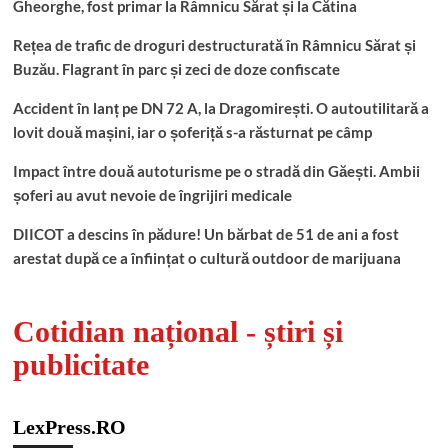
Gheorghe, fost primar la Râmnicu Sărat și la Cătina
Rețea de trafic de droguri destructurată în Râmnicu Sărat și
Buzău. Flagrant în parc și zeci de doze confiscate
Accident în lanț pe DN 72 A, la Dragomirești. O autoutilitară a
lovit două mașini, iar o șoferiță s-a răsturnat pe câmp
Impact între două autoturisme pe o stradă din Găești. Ambii
șoferi au avut nevoie de îngrijiri medicale
DIICOT a descins în pădure! Un bărbat de 51 de ani a fost
arestat după ce a înființat o cultură outdoor de marijuana
Cotidian național - știri și
publicitate
LexPress.RO