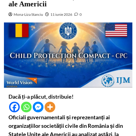
ale Americii
Mona-Liza Stanciu
11 iunie 2026
0
Dacă ți-a plăcut, distribuie!
Oficiali guvernamentali și reprezentanți ai
organizațiilor societății civile din România și din
Statele Unite ale Americii au analizat astăzi, la