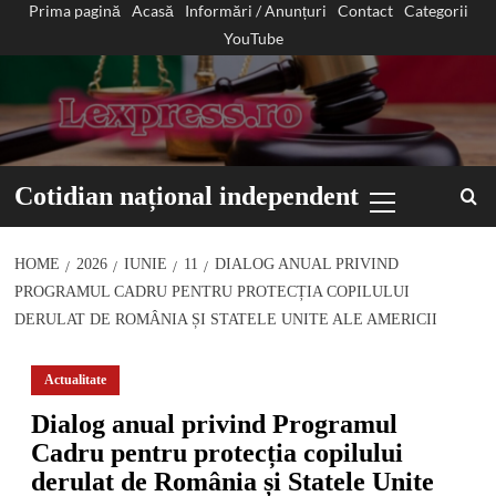
Prima pagină
Acasă
Informări / Anunțuri
Contact
Categorii
Sari
YouTube
la
conținut
Primary
Cotidian național independent
Menu
HOME
2026
IUNIE
11
DIALOG ANUAL PRIVIND
PROGRAMUL CADRU PENTRU PROTECȚIA COPILULUI
DERULAT DE ROMÂNIA ȘI STATELE UNITE ALE AMERICII
Actualitate
Dialog anual privind Programul
Cadru pentru protecția copilului
derulat de România și Statele Unite