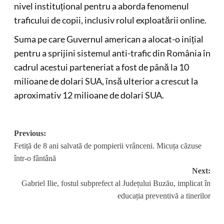
nivel instituțional pentru a aborda fenomenul
traficului de copii, inclusiv rolul exploatării online.
Suma pe care Guvernul american a alocat-o inițial
pentru a sprijini sistemul anti-trafic din România în
cadrul acestui parteneriat a fost de până la 10
milioane de dolari SUA, însă ulterior a crescut la
aproximativ 12 milioane de dolari SUA.
Post
Previous:
Fetiță de 8 ani salvată de pompierii vrânceni. Micuța căzuse
navigation
într-o fântână
Next:
Gabriel Ilie, fostul subprefect al Județului Buzău, implicat în
educația preventivă a tinerilor