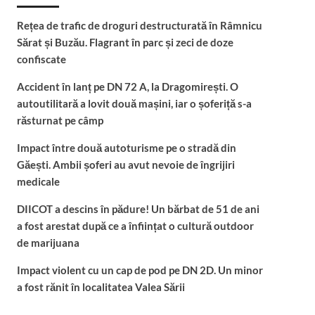
Rețea de trafic de droguri destructurată în Râmnicu
Sărat și Buzău. Flagrant în parc și zeci de doze
confiscate
Accident în lanț pe DN 72 A, la Dragomirești. O
autoutilitară a lovit două mașini, iar o șoferiță s-a
răsturnat pe câmp
Impact între două autoturisme pe o stradă din
Găești. Ambii șoferi au avut nevoie de îngrijiri
medicale
DIICOT a descins în pădure! Un bărbat de 51 de ani
a fost arestat după ce a înființat o cultură outdoor
de marijuana
Impact violent cu un cap de pod pe DN 2D. Un minor
a fost rănit în localitatea Valea Sării