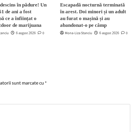
descins în pădure! Un
Escapadă nocturnă terminată
51 de ani a fost
în arest. Doi minori și un adult
ă ce a înființat o
au furat o mașină și au
utdoor de marijuana
abandonat-o pe câmp
tanciu
0
Mona-Liza Stanciu
0
6 august 2026
6 august 2026
atorii sunt marcate cu
*