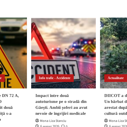
te
Info trafic - Accidente
Actualitate
pe DN 72 A,
Impact între două
DIICOT a de
O
autoturisme pe o stradă din
Un bărbat de
vit două
Găești. Ambii șoferi au avut
arestat după
iță s-a
nevoie de îngrijiri medicale
cultură out
p
Mona-Liza Stanciu
Mona-Liza S
0
6 august 2026
6 august 202