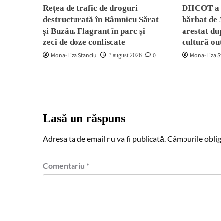
Rețea de trafic de droguri
DIICOT a 
destructurată în Râmnicu Sărat
bărbat de 
și Buzău. Flagrant în parc și
arestat dup
zeci de doze confiscate
cultură o
Mona-Liza Stanciu
0
Mona-Liza S
7 august 2026
Lasă un răspuns
Adresa ta de email nu va fi publicată.
Câmpurile oblig
Comentariu
*