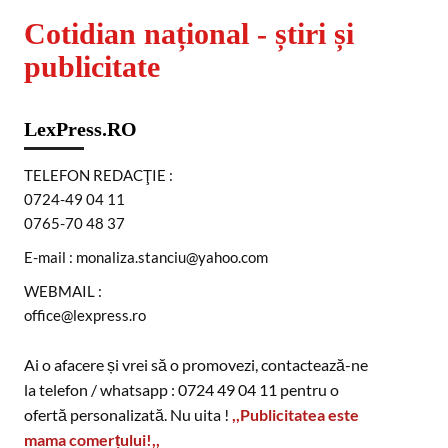
Cotidian național - știri și
publicitate
LexPress.RO
TELEFON REDACŢIE :
0724-49 04 11
0765-70 48 37
E-mail : monaliza.stanciu@yahoo.com
WEBMAIL :
office@lexpress.ro
Ai o afacere și vrei să o promovezi, contactează-ne
la telefon / whatsapp : 0724 49 04 11 pentru o
ofertă personalizată. Nu uita !
,,Publicitatea este
mama comerțului!,,