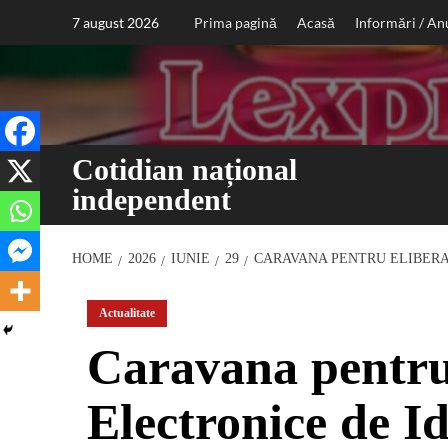
Sari
7 august 2026
Prima pagină
Acasă
Informări / An
la
conținut
Cotidian național
independent
HOME
2026
IUNIE
29
CARAVANA PENTRU ELIBERA
Actualitate
Caravana pentru 
Electronice de Id