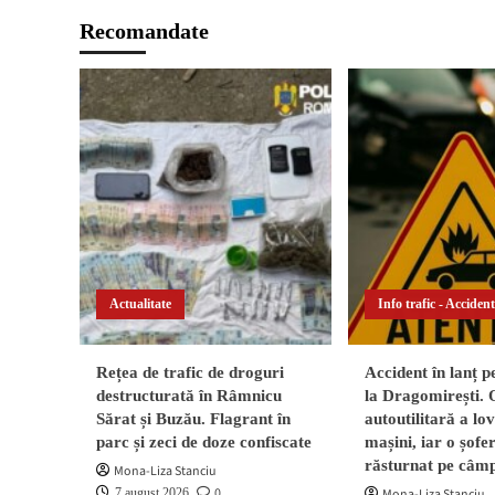
Recomandate
Actualitate
Info trafic - Acciden
Rețea de trafic de droguri
Accident în lanț 
destructurată în Râmnicu
la Dragomirești. 
Sărat și Buzău. Flagrant în
autoutilitară a lo
parc și zeci de doze confiscate
mașini, iar o șofer
răsturnat pe câm
Mona-Liza Stanciu
0
7 august 2026
Mona-Liza Stanciu