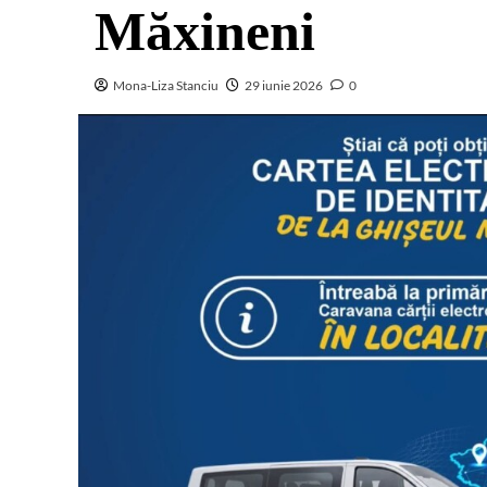
Măxineni
Mona-Liza Stanciu
29 iunie 2026
0