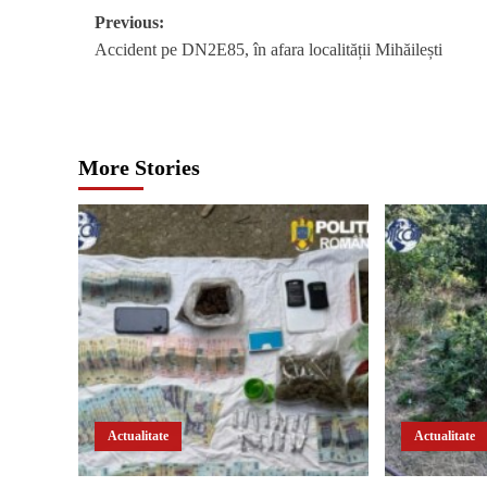
Post
Previous:
Accident pe DN2E85, în afara localității Mihăilești
navigation
More Stories
Actualitate
Actualitate