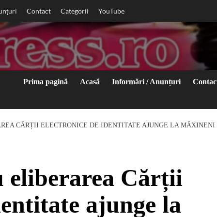
unțuri
Contact
Categorii
YouTube
Prima pagină
Acasă
Informări / Anunțuri
Contac
REA CĂRȚII ELECTRONICE DE IDENTITATE AJUNGE LA MĂXINENI
eliberarea Cărții
entitate ajunge la