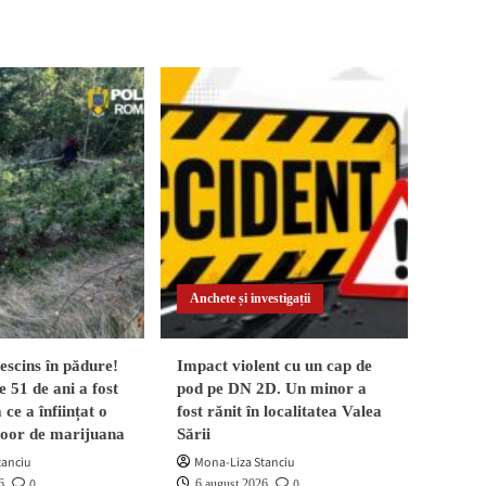
Anchete și investigații
scins în pădure!
Impact violent cu un cap de
 51 de ani a fost
pod pe DN 2D. Un minor a
 ce a înființat o
fost rănit în localitatea Valea
door de marijuana
Sării
tanciu
Mona-Liza Stanciu
0
0
6
6 august 2026