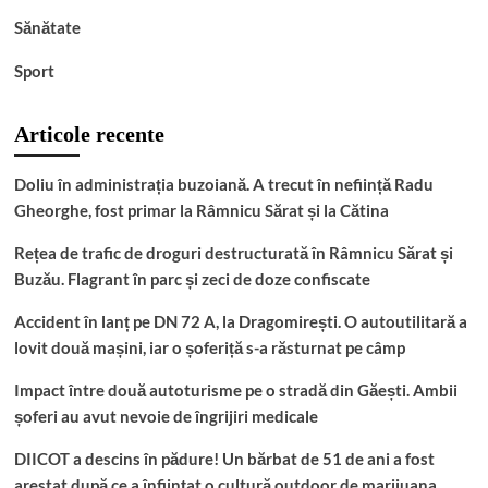
Sănătate
Sport
Articole recente
Doliu în administrația buzoiană. A trecut în neființă Radu
Gheorghe, fost primar la Râmnicu Sărat și la Cătina
Rețea de trafic de droguri destructurată în Râmnicu Sărat și
Buzău. Flagrant în parc și zeci de doze confiscate
Accident în lanț pe DN 72 A, la Dragomirești. O autoutilitară a
lovit două mașini, iar o șoferiță s-a răsturnat pe câmp
Impact între două autoturisme pe o stradă din Găești. Ambii
șoferi au avut nevoie de îngrijiri medicale
DIICOT a descins în pădure! Un bărbat de 51 de ani a fost
arestat după ce a înființat o cultură outdoor de marijuana