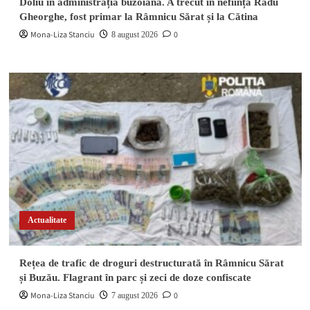
Doliu în administrația buzoiană. A trecut în neființă Radu
Gheorghe, fost primar la Râmnicu Sărat și la Cătina
Mona-Liza Stanciu
0
8 august 2026
Actualitate
Rețea de trafic de droguri destructurată în Râmnicu Sărat
și Buzău. Flagrant în parc și zeci de doze confiscate
Mona-Liza Stanciu
0
7 august 2026