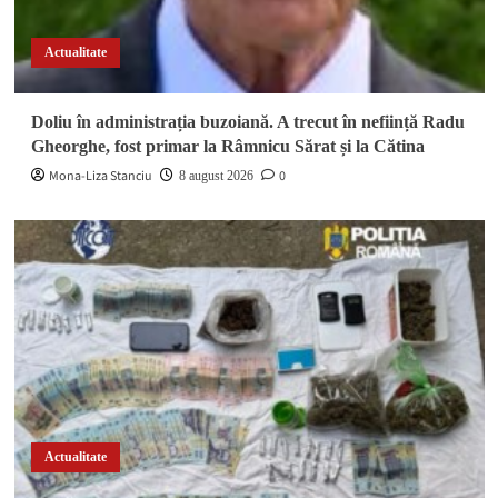
Actualitate
Doliu în administrația buzoiană. A trecut în neființă Radu
Gheorghe, fost primar la Râmnicu Sărat și la Cătina
Mona-Liza Stanciu
0
8 august 2026
Actualitate