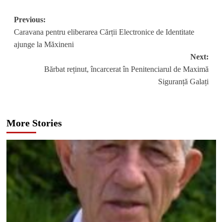
Post
Previous:
Caravana pentru eliberarea Cărții Electronice de Identitate
navigation
ajunge la Măxineni
Next:
Bărbat reținut, încarcerat în Penitenciarul de Maximă
Siguranță Galați
More Stories