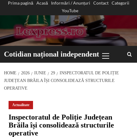
Prima pagină
Acasă
Informări / Anunțuri
Contact
Categorii
Sari
YouTube
la
conținut
Primary
Cotidian național independent
Menu
HOME
2026
IUNIE
29
INSPECTORATUL DE POLIȚIE
JUDEȚEAN BRĂILA ÎȘI CONSOLIDEAZĂ STRUCTURILE
OPERATIVE
Actualitate
Inspectoratul de Poliție Județean
Brăila își consolidează structurile
operative