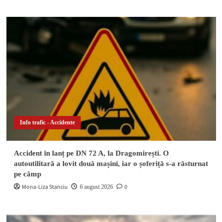
Info trafic - Accidente
Accident în lanț pe DN 72 A, la Dragomirești. O
autoutilitară a lovit două mașini, iar o șoferiță s-a răsturnat
pe câmp
Mona-Liza Stanciu
0
6 august 2026