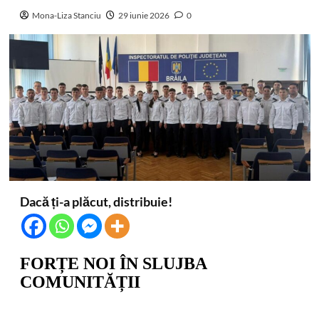
Mona-Liza Stanciu
29 iunie 2026
0
Dacă ți-a plăcut, distribuie!
FORȚE NOI ÎN SLUJBA
COMUNITĂȚII