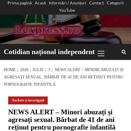
Prima pagină
Acasă
Informări / Anunțuri
Contact
Categorii
Sari
YouTube
la
conținut
Primary
Cotidian național independent
Menu
HOME
2026
IULIE
3
NEWS ALERT – MINORI ABUZAȚI ȘI
AGRESAȚI SEXUAL. BĂRBAT DE 41 DE ANI REȚINUT PENTRU
PORNOGRAFIE INFANTILĂ
Anchete și investigații
NEWS ALERT – Minori abuzați și
agresați sexual. Bărbat de 41 de ani
reținut pentru pornografie infantilă