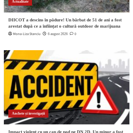
Actualitate
DIICOT a descins în pădure! Un bărbat de 51 de ani a fost
arestat după ce a înființat o cultură outdoor de marijuana
Mona-Liza Stanciu
0
6 august 2026
Anchete și investigații
Impact violent cu un cap de pod pe DN 2D. Un minor a fost