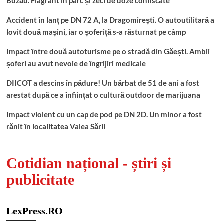
Buzău. Flagrant în parc și zeci de doze confiscate
Accident în lanț pe DN 72 A, la Dragomirești. O autoutilitară a
lovit două mașini, iar o șoferiță s-a răsturnat pe câmp
Impact între două autoturisme pe o stradă din Găești. Ambii
șoferi au avut nevoie de îngrijiri medicale
DIICOT a descins în pădure! Un bărbat de 51 de ani a fost
arestat după ce a înființat o cultură outdoor de marijuana
Impact violent cu un cap de pod pe DN 2D. Un minor a fost
rănit în localitatea Valea Sării
Cotidian național - știri și
publicitate
LexPress.RO