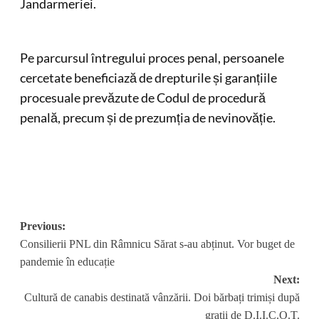
Jandarmeriei.
Pe parcursul întregului proces penal, persoanele
cercetate beneficiază de drepturile și garanțiile
procesuale prevăzute de Codul de procedură
penală, precum și de prezumția de nevinovăție.
Post
Previous:
Consilierii PNL din Râmnicu Sărat s-au abținut. Vor buget de
navigation
pandemie în educație
Next:
Cultură de canabis destinată vânzării. Doi bărbați trimiși după
gratii de D.I.I.C.O.T.