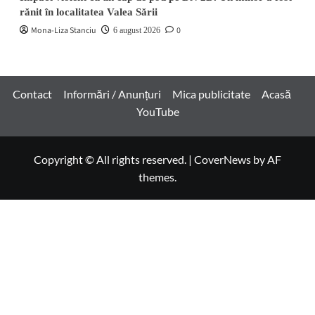
rănit în localitatea Valea Sării
Mona-Liza Stanciu
0
6 august 2026
Contact
Informări / Anunțuri
Mica publicitate
Acasă
YouTube
Copyright © All rights reserved.
|
CoverNews
by AF
themes.