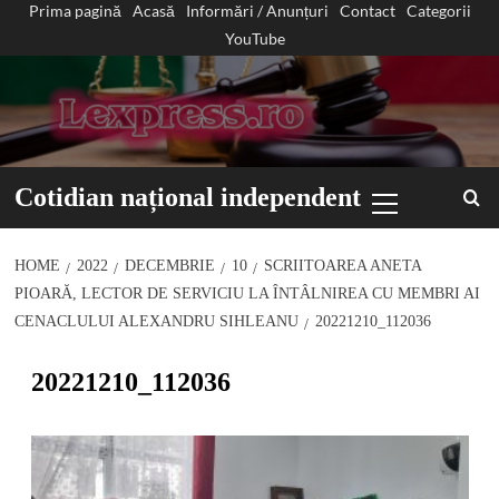
Prima pagină
Acasă
Informări / Anunțuri
Contact
Categorii
Sari
YouTube
la
conținut
Primary
Cotidian național independent
Menu
HOME
2022
DECEMBRIE
10
SCRIITOAREA ANETA
PIOARĂ, LECTOR DE SERVICIU LA ÎNTÂLNIREA CU MEMBRI AI
CENACLULUI ALEXANDRU SIHLEANU
20221210_112036
20221210_112036