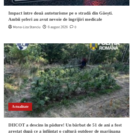
Impact între două autoturisme pe o stradă din Găești.
Ambii șoferi au avut nevoie de îngrijiri medicale
Mona-Liza Stanciu
0
6 august 2026
Actualitate
DIICOT a descins în pădure! Un bărbat de 51 de ani a fost
arestat după ce a înființat o cultură outdoor de marijuana