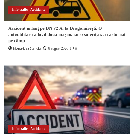
Info trafic - Accidente
Accident în lanț pe DN 72 A, la Dragomirești. O
autoutilitară a lovit două mașini, iar o șoferiță s-a răsturnat
pe câmp
Mona-Liza Stanciu
0
6 august 2026
Info trafic - Accidente