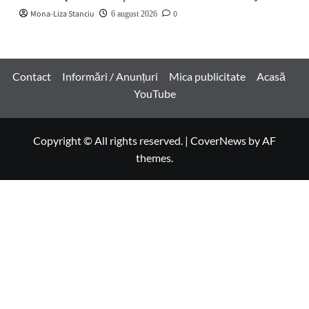
Mona-Liza Stanciu
0
6 august 2026
Contact
Informări / Anunțuri
Mica publicitate
Acasă
YouTube
Copyright © All rights reserved.
|
CoverNews
by AF
themes.