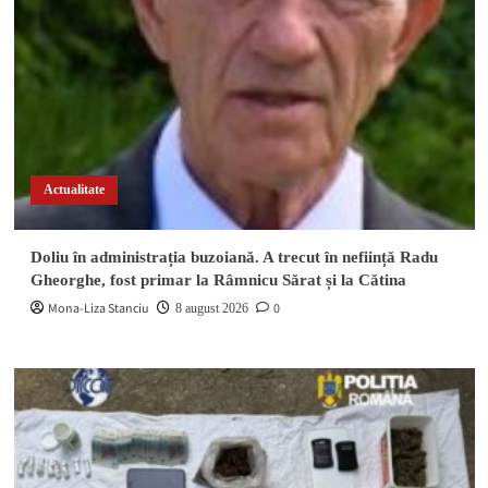
Actualitate
Doliu în administrația buzoiană. A trecut în neființă Radu
Gheorghe, fost primar la Râmnicu Sărat și la Cătina
Mona-Liza Stanciu
0
8 august 2026