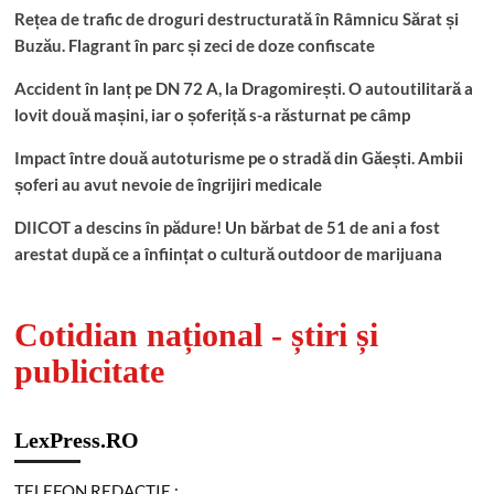
Rețea de trafic de droguri destructurată în Râmnicu Sărat și
Buzău. Flagrant în parc și zeci de doze confiscate
Accident în lanț pe DN 72 A, la Dragomirești. O autoutilitară a
lovit două mașini, iar o șoferiță s-a răsturnat pe câmp
Impact între două autoturisme pe o stradă din Găești. Ambii
șoferi au avut nevoie de îngrijiri medicale
DIICOT a descins în pădure! Un bărbat de 51 de ani a fost
arestat după ce a înființat o cultură outdoor de marijuana
Cotidian național - știri și
publicitate
LexPress.RO
TELEFON REDACŢIE :