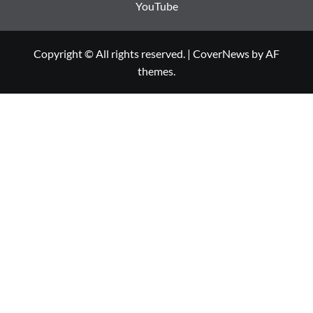
YouTube
Copyright © All rights reserved.
|
CoverNews
by AF
themes.