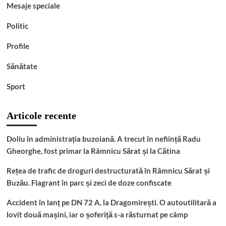
Mesaje speciale
Politic
Profile
Sănătate
Sport
Articole recente
Doliu în administrația buzoiană. A trecut în neființă Radu
Gheorghe, fost primar la Râmnicu Sărat și la Cătina
Rețea de trafic de droguri destructurată în Râmnicu Sărat și
Buzău. Flagrant în parc și zeci de doze confiscate
Accident în lanț pe DN 72 A, la Dragomirești. O autoutilitară a
lovit două mașini, iar o șoferiță s-a răsturnat pe câmp