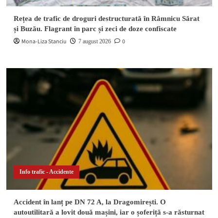
Rețea de trafic de droguri destructurată în Râmnicu Sărat
și Buzău. Flagrant în parc și zeci de doze confiscate
Mona-Liza Stanciu
0
7 august 2026
Info trafic - Accidente
Accident în lanț pe DN 72 A, la Dragomirești. O
autoutilitară a lovit două mașini, iar o șoferiță s-a răsturnat