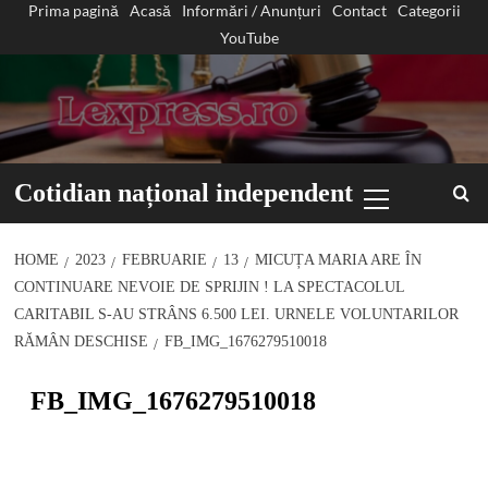
Prima pagină
Acasă
Informări / Anunțuri
Contact
Categorii
Sari
YouTube
la
conținut
Primary
Cotidian național independent
Menu
HOME
2023
FEBRUARIE
13
MICUȚA MARIA ARE ÎN
CONTINUARE NEVOIE DE SPRIJIN ! LA SPECTACOLUL
CARITABIL S-AU STRÂNS 6.500 LEI. URNELE VOLUNTARILOR
RĂMÂN DESCHISE
FB_IMG_1676279510018
FB_IMG_1676279510018