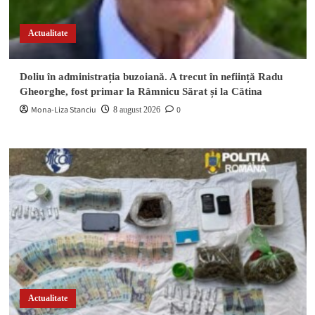
Actualitate
Doliu în administrația buzoiană. A trecut în neființă Radu
Gheorghe, fost primar la Râmnicu Sărat și la Cătina
Mona-Liza Stanciu
0
8 august 2026
Actualitate