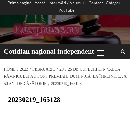
Prima pagină
Acasă
Informări / Anunțuri
Contact
Categorii
Sari
YouTube
la
conținut
Primary
Cotidian național independent
Menu
HOME
2023
FEBRUARIE
20
25 DE CUPLURI DIN VALEA
RÂMNICULUI AU FOST PREMIATE DUMINICĂ, LA ÎMPLINITEA A
50 ANI DE CĂSĂTORIE
20230219_165128
20230219_165128