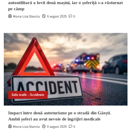
autoutilitară a lovit două mașini, iar o șoferiță s-a răsturnat
pe câmp
Mona-Liza Stanciu
0
6 august 2026
Info trafic - Accidente
Impact între două autoturisme pe o stradă din Găești.
Ambii șoferi au avut nevoie de îngrijiri medicale
Mona-Liza Stanciu
0
6 august 2026