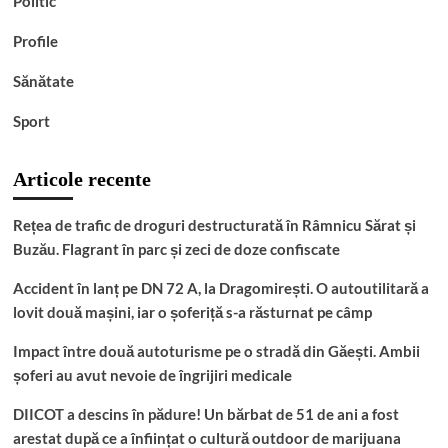
Politic
Profile
Sănătate
Sport
Articole recente
Rețea de trafic de droguri destructurată în Râmnicu Sărat și
Buzău. Flagrant în parc și zeci de doze confiscate
Accident în lanț pe DN 72 A, la Dragomirești. O autoutilitară a
lovit două mașini, iar o șoferiță s-a răsturnat pe câmp
Impact între două autoturisme pe o stradă din Găești. Ambii
șoferi au avut nevoie de îngrijiri medicale
DIICOT a descins în pădure! Un bărbat de 51 de ani a fost
arestat după ce a înființat o cultură outdoor de marijuana