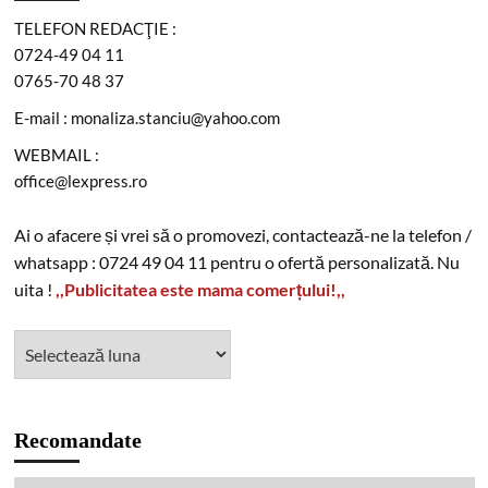
Actualitate
DIICOT a descins în pădure! Un bărbat de 51 de ani a fost
arestat după ce a înființat o cultură outdoor de marijuana
Mona-Liza Stanciu
0
6 august 2026
Contact
Informări / Anunțuri
Mica publicitate
Acasă
YouTube