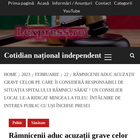
Prima pagină
Acasă
Informări / Anunțuri
Contact
Categorii
Sari
YouTube
la
conținut
Primary
Cotidian național independent
Menu
HOME
2023
FEBRUARIE
22
RÂMNICENII ADUC ACUZAȚII
GRAVE CELOR PE CARE ÎI CONSIDERĂ RESPONSABILI DE
SITUAȚIA SPITALULUI RÂMNICU SĂRAT ! UN CONSILIER
LOCAL LE-A RIDICAT MINGEA LA FILEU. ÎNTÂLNIRE DE
INTERES PUBLIC CU UȘI ÎNCHISE PRESEI
Politic
Sănătate
Râmnicenii aduc acuzații grave celor