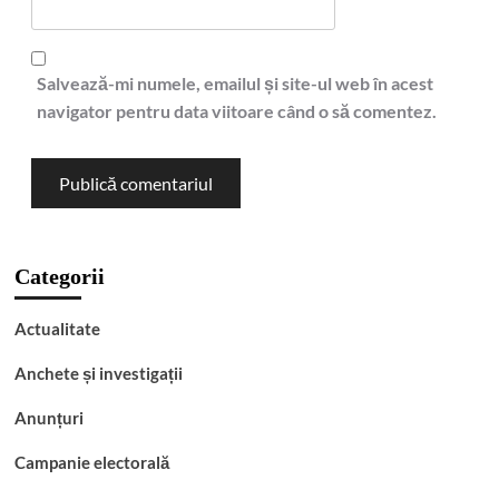
Doliu în administrația buzoiană. A trecut în neființă Radu
Gheorghe, fost primar la Râmnicu Sărat și la Cătina
Mona-Liza Stanciu
0
8 august 2026
Actualitate
Rețea de trafic de droguri destructurată în Râmnicu Sărat
și Buzău. Flagrant în parc și zeci de doze confiscate