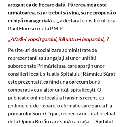
Politic
Romeo Lungu: PSD nu va vota o lege a salarizării care
afectează veniturile românilor
Mona-Liza Stanciu
0
15 iulie 2026
Sănătate