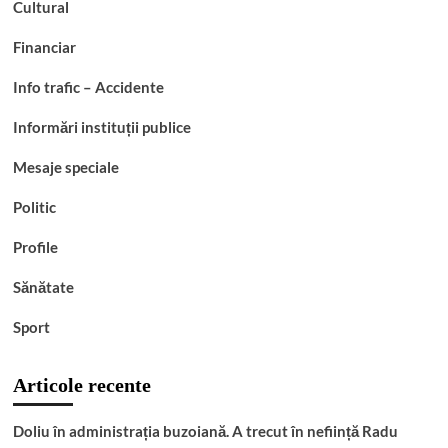
Mona-Liza Stanciu
0
7 august 2026
Info trafic - Accidente
Accident în lanț pe DN 72 A, la Dragomirești. O
autoutilitară a lovit două mașini, iar o șoferiță s-a răsturnat
pe câmp
Mona-Liza Stanciu
0
6 august 2026