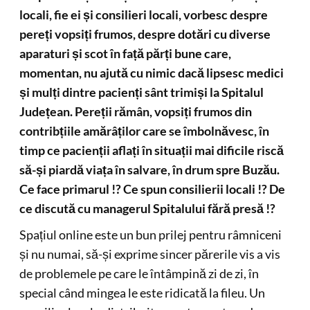
locali, fie ei și consilieri locali, vorbesc despre
pereți vopsiți frumos, despre dotări cu diverse
aparaturi și scot în față părți bune care,
momentan, nu ajută cu nimic dacă lipsesc medici
și mulți dintre pacienți sânt trimiși la Spitalul
Județean. Pereții rămân, vopsiți frumos din
contribțiile amărâților care se îmbolnăvesc, în
timp ce pacienții aflați în situații mai dificile riscă
să-și piardă viața în salvare, în drum spre Buzău.
Ce face primarul !? Ce spun consilierii locali !? De
ce discută cu managerul Spitalului fără presă !?
Spațiul online este un bun prilej pentru râmniceni
și nu numai, să-și exprime sincer părerile vis a vis
de problemele pe care le întâmpină zi de zi, în
special când mingea le este ridicată la fileu. Un