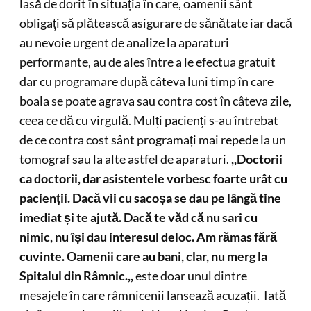
lasă de dorit în situația în care, oamenii sânt
obligați să plătească asigurare de sănătate iar dacă
au nevoie urgent de analize la aparaturi
performante, au de ales între a le efectua gratuit
dar cu programare după câteva luni timp în care
boala se poate agrava sau contra cost în câteva zile,
ceea ce dă cu virgulă. Mulți pacienți s-au întrebat
de ce contra cost sânt programați mai repede la un
tomograf sau la alte astfel de aparaturi.
,,Doctorii
ca doctorii, dar asistentele vorbesc foarte urât cu
pacienții. Dacă vii cu sacoșa se dau pe lângă tine
imediat și te ajută. Dacă te văd că nu sari cu
nimic, nu își dau interesul deloc. Am rămas fără
cuvinte. Oamenii care au bani, clar, nu merg la
Spitalul din Râmnic.,,
este doar unul dintre
mesajele în care râmnicenii lansează acuzații. Iată