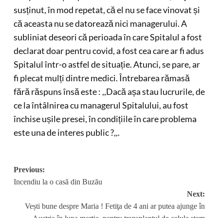
Nume
*
Email
*
Site web
Salvează-mi numele, emailul și site-ul web în acest
navigator pentru data viitoare când o să comentez.