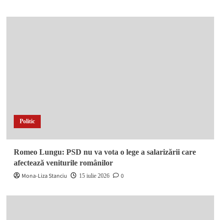
Profile
Sănătate
Sport
Articole recente
Doliu în administrația buzoiană. A trecut în neființă Radu
Gheorghe, fost primar la Râmnicu Sărat și la Cătina
Rețea de trafic de droguri destructurată în Râmnicu Sărat și
Buzău. Flagrant în parc și zeci de doze confiscate
Accident în lanț pe DN 72 A, la Dragomirești. O autoutilitară a
lovit două mașini, iar o șoferiță s-a răsturnat pe câmp
Impact între două autoturisme pe o stradă din Găești. Ambii
șoferi au avut nevoie de îngrijiri medicale