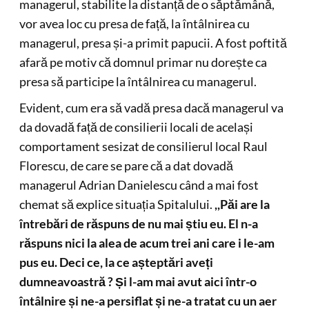
Sănătate
Grevă generală pe termen nelimitat în aproximativ 400 de
unități sanitare publice din toată țara
Mona-Liza Stanciu
0
27 iulie 2026