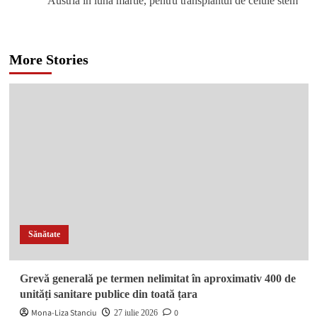
Categorii
Actualitate
Anchete și investigații
Anunțuri
Campanie electorală
Cultural
Financiar
Info trafic – Accidente
Informări instituții publice
Mesaje speciale
Politic