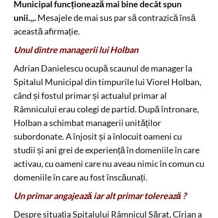
Spitalul Județean de Urgență Buzău va asigura gardă la
domiciliu. Medicii rezidenți pot fi incluși în linia I de gardă
Mona-Liza Stanciu
0
23 iunie 2026
Lasă un răspuns
Adresa ta de email nu va fi publicată.
Câmpurile
obligatorii sunt marcate cu
*
Comentariu
*