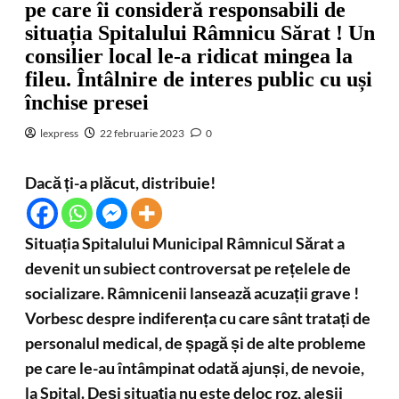
pe care îi consideră responsabili de
situația Spitalului Râmnicu Sărat ! Un
consilier local le-a ridicat mingea la
fileu. Întâlnire de interes public cu uși
închise presei
lexpress
22 februarie 2023
0
Dacă ți-a plăcut, distribuie!
Situația Spitalului Municipal Râmnicul Sărat a
devenit un subiect controversat pe rețelele de
socializare. Râmnicenii lansează acuzații grave !
Vorbesc despre indiferența cu care sânt tratați de
personalul medical, de șpagă și de alte probleme
pe care le-au întâmpinat odată ajunși, de nevoie,
la Spital. Deși situația nu este deloc roz, aleșii