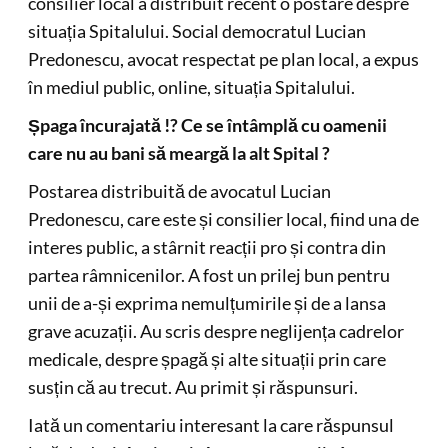
consilier local a distribuit recent o postare despre
situația Spitalului. Social democratul Lucian
Predonescu, avocat respectat pe plan local, a expus
în mediul public, online, situația Spitalului.
Șpaga încurajată !? Ce se întâmplă cu oamenii
care nu au bani să meargă la alt Spital ?
Postarea distribuită de avocatul Lucian
Predonescu, care este și consilier local, fiind una de
interes public, a stârnit reacții pro și contra din
partea râmnicenilor. A fost un prilej bun pentru
unii de a-și exprima nemulțumirile și de a lansa
grave acuzații. Au scris despre neglijența cadrelor
medicale, despre șpagă și alte situații prin care
susțin că au trecut. Au primit și răspunsuri.
Iată un comentariu interesant la care răspunsul