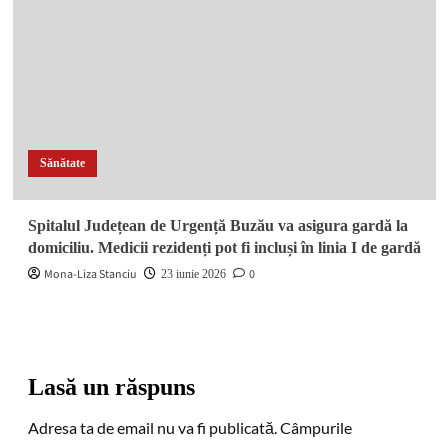
DIICOT a descins în pădure! Un bărbat de 51 de ani a fost
arestat după ce a înființat o cultură outdoor de marijuana
Cotidian național - știri și
publicitate
LexPress.RO
TELEFON REDACŢIE :
0724-49 04 11
0765-70 48 37
E-mail : monaliza.stanciu@yahoo.com
WEBMAIL :
office@lexpress.ro
Ai o afacere și vrei să o promovezi, contactează-ne la telefon /