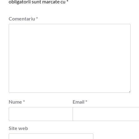
whatsapp : 0724 49 04 11 pentru o ofertă personalizată. Nu
uita !
,,Publicitatea este mama comerțului!,,
Recomandate
Actualitate