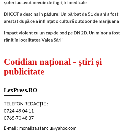
șoferi au avut nevoie de îngrijiri medicale
DIICOT a descins în pădure! Un bărbat de 51 de ani a fost
arestat după ce a înființat o cultură outdoor de marijuana
Impact violent cu un cap de pod pe DN 2D. Un minor a fost
rănit în localitatea Valea Sării
Cotidian național - știri și
publicitate
LexPress.RO
TELEFON REDACŢIE :
0724-49 04 11
0765-70 48 37
E-mail : monaliza.stanciu@yahoo.com