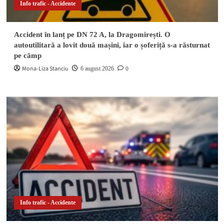
Info trafic - Accidente
Accident în lanț pe DN 72 A, la Dragomirești. O
autoutilitară a lovit două mașini, iar o șoferiță s-a răsturnat
pe câmp
Mona-Liza Stanciu
0
6 august 2026
Info trafic - Accidente