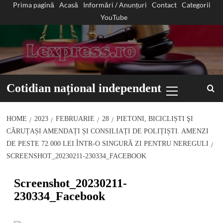
Prima pagină
Acasă
Informări / Anunțuri
Contact
Categorii
Sari
YouTube
la
conținut
Primary
Cotidian național independent
Menu
HOME
2023
FEBRUARIE
28
PIETONI, BICICLIȘTI ŞI
CĂRUȚAȘI AMENDAȚI ȘI CONSILIAȚI DE POLIȚIȘTI. AMENZI
DE PESTE 72.000 LEI ÎNTR-O SINGURĂ ZI PENTRU NEREGULI
SCREENSHOT_20230211-230334_FACEBOOK
Screenshot_20230211-
230334_Facebook