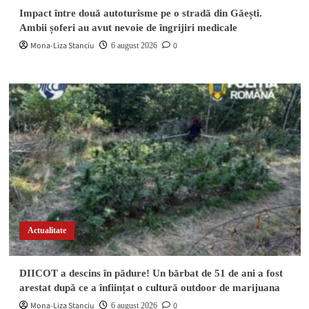
Impact între două autoturisme pe o stradă din Găești.
Ambii șoferi au avut nevoie de îngrijiri medicale
Mona-Liza Stanciu
0
6 august 2026
Actualitate
DIICOT a descins în pădure! Un bărbat de 51 de ani a fost
arestat după ce a înființat o cultură outdoor de marijuana
Mona-Liza Stanciu
0
6 august 2026