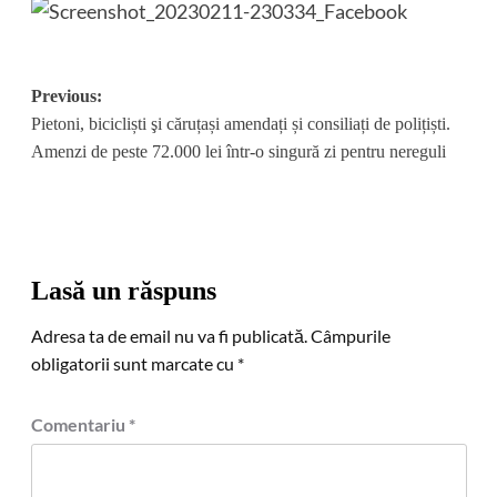
Post
Previous:
Pietoni, bicicliști şi căruțași amendați și consiliați de polițiști.
navigation
Amenzi de peste 72.000 lei într-o singură zi pentru nereguli
Lasă un răspuns
Adresa ta de email nu va fi publicată.
Câmpurile
obligatorii sunt marcate cu
*
Comentariu
*