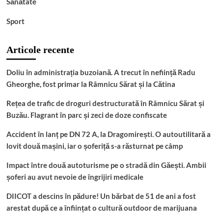
Sănătate
Sport
Articole recente
Doliu în administrația buzoiană. A trecut în neființă Radu
Gheorghe, fost primar la Râmnicu Sărat și la Cătina
Rețea de trafic de droguri destructurată în Râmnicu Sărat și
Buzău. Flagrant în parc și zeci de doze confiscate
Accident în lanț pe DN 72 A, la Dragomirești. O autoutilitară a
lovit două mașini, iar o șoferiță s-a răsturnat pe câmp
Impact între două autoturisme pe o stradă din Găești. Ambii
șoferi au avut nevoie de îngrijiri medicale
DIICOT a descins în pădure! Un bărbat de 51 de ani a fost
arestat după ce a înființat o cultură outdoor de marijuana