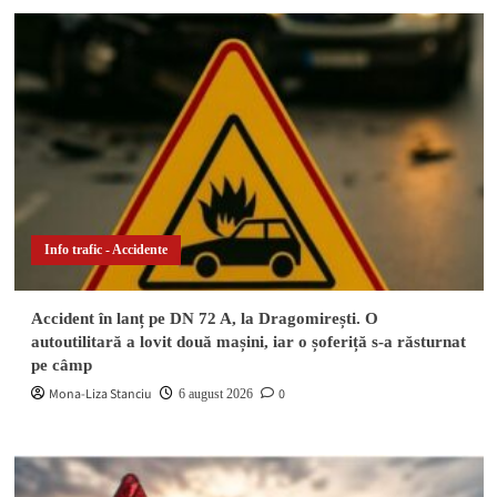
Info trafic - Accidente
Accident în lanț pe DN 72 A, la Dragomirești. O
autoutilitară a lovit două mașini, iar o șoferiță s-a răsturnat
pe câmp
Mona-Liza Stanciu
0
6 august 2026