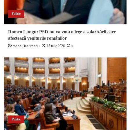
Politic
Romeo Lungu: PSD nu va vota o lege a salarizării care
afectează veniturile românilor
Mona-Liza Stanciu
0
15 iulie 2026
Politic