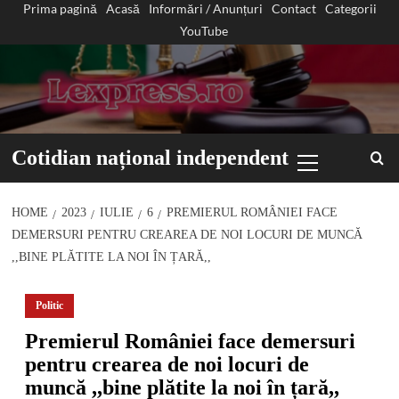
Prima pagină
Acasă
Informări / Anunțuri
Contact
Categorii
Sari
YouTube
la
conținut
Primary
Cotidian național independent
Menu
HOME
2023
IULIE
6
PREMIERUL ROMÂNIEI FACE
DEMERSURI PENTRU CREAREA DE NOI LOCURI DE MUNCĂ
,,BINE PLĂTITE LA NOI ÎN ȚARĂ,,
Politic
Premierul României face demersuri
pentru crearea de noi locuri de
muncă ,,bine plătite la noi în țară,,