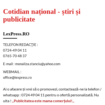
Cotidian național - știri și
publicitate
LexPress.RO
TELEFON REDACŢIE :
0724-49 04 11
0765-70 48 37
E-mail : monaliza.stanciu@yahoo.com
WEBMAIL :
office@lexpress.ro
Ai o afacere și vrei să o promovezi, contactează-ne la telefon /
whatsapp : 0724 49 04 11 pentru o ofertă personalizată. Nu
uita !
,,Publicitatea este mama comerțului!,,