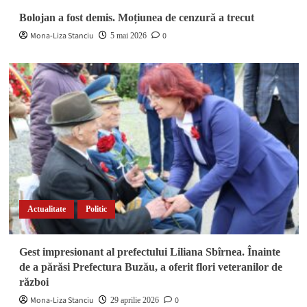
Bolojan a fost demis. Moțiunea de cenzură a trecut
Mona-Liza Stanciu
0
5 mai 2026
Actualitate
Politic
Gest impresionant al prefectului Liliana Sbîrnea. Înainte
de a părăsi Prefectura Buzău, a oferit flori veteranilor de
război
Mona-Liza Stanciu
0
29 aprilie 2026