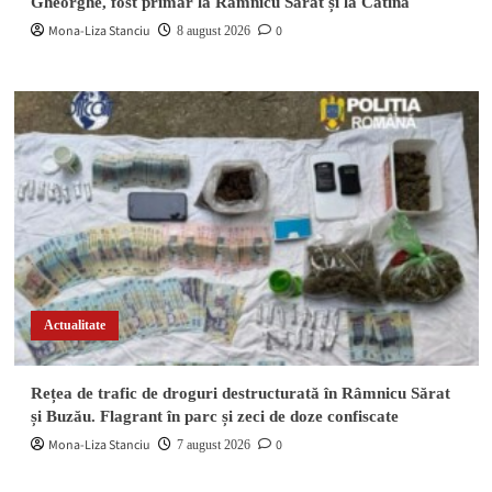
Gheorghe, fost primar la Râmnicu Sărat și la Cătina
Mona-Liza Stanciu
0
8 august 2026
Actualitate
Rețea de trafic de droguri destructurată în Râmnicu Sărat
și Buzău. Flagrant în parc și zeci de doze confiscate
Mona-Liza Stanciu
0
7 august 2026