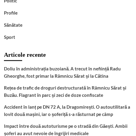
Politic
Profile
Sănătate
Sport
Articole recente
Doliu în administrația buzoiană. A trecut în neființă Radu
Gheorghe, fost primar la Râmnicu Sărat și la Cătina
Rețea de trafic de droguri destructurată în Râmnicu Sărat și
Buzău. Flagrant în parc și zeci de doze confiscate
Accident în lanț pe DN 72 A, la Dragomirești. O autoutilitară a
lovit două mașini, iar o șoferiță s-a răsturnat pe câmp
Impact între două autoturisme pe o stradă din Găești. Ambii
șoferi au avut nevoie de îngrijiri medicale