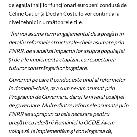
delegația înalților funcționari europeni condusă de
Céline Gauer și Declan Costello vor continua la
nivel tehnic în următoarele zile.
”Îmi voi asuma ferm angajamentul de a pregăti în
detaliu reformele structurale-cheie asumate prin
PNRR, de a analiza impactul lor asupra populației
și de a le implementa etapizat, cu respectarea
tuturor constrângerilor bugetare.
Guvernul pe care îl conduc este unul al reformelor
în domenii-cheie, așa cum ne-am asumat prin
Programul de Guvernare, dar și la nivelul coaliției
de guvernare. Multe dintre reformele asumate prin
PNRR se suprapun cu cele necesare pentru
pregătirea aderării României la OCDE. Avem
voința să le implementăm și convingerea că,