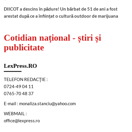
DIICOT a descins în pădure! Un bărbat de 51 de ani a fost
arestat după ce a înființat o cultură outdoor de marijuana
Cotidian național - știri și
publicitate
LexPress.RO
TELEFON REDACŢIE :
0724-49 04 11
0765-70 48 37
E-mail : monaliza.stanciu@yahoo.com
WEBMAIL :
office@lexpress.ro