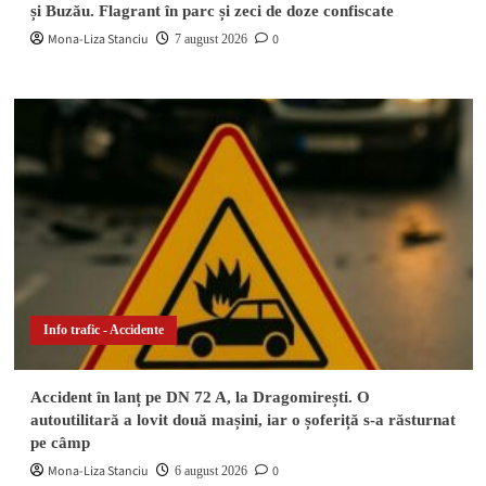
și Buzău. Flagrant în parc și zeci de doze confiscate
Mona-Liza Stanciu
0
7 august 2026
Info trafic - Accidente
Accident în lanț pe DN 72 A, la Dragomirești. O
autoutilitară a lovit două mașini, iar o șoferiță s-a răsturnat
pe câmp
Mona-Liza Stanciu
0
6 august 2026