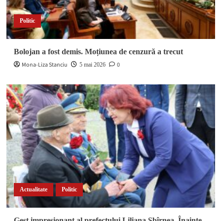
Politic
Bolojan a fost demis. Moțiunea de cenzură a trecut
Mona-Liza Stanciu
0
5 mai 2026
Actualitate
Politic
Gest impresionant al prefectului Liliana Sbîrnea. Înainte