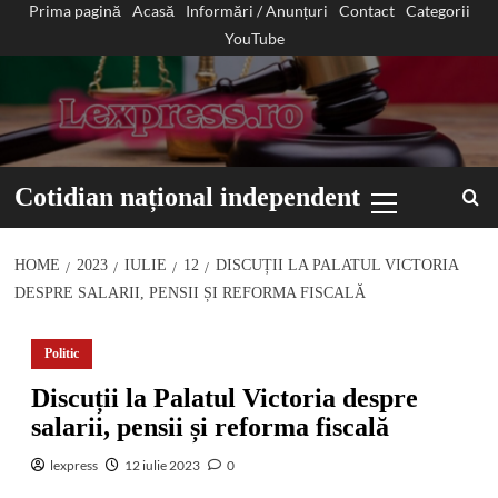
Prima pagină
Acasă
Informări / Anunțuri
Contact
Categorii
Sari
YouTube
la
conținut
Primary
Cotidian național independent
Menu
HOME
2023
IULIE
12
DISCUȚII LA PALATUL VICTORIA
DESPRE SALARII, PENSII ȘI REFORMA FISCALĂ
Politic
Discuții la Palatul Victoria despre
salarii, pensii și reforma fiscală
lexpress
12 iulie 2023
0