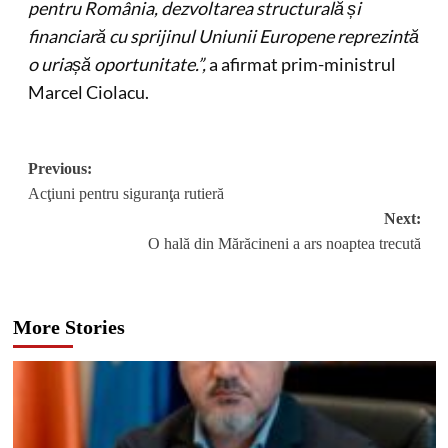
pentru România, dezvoltarea structurală și
financiară cu sprijinul Uniunii Europene reprezintă
o uriașă oportunitate.
”,
a afirmat prim-ministrul
Marcel Ciolacu.
Post
Previous:
Acţiuni pentru siguranţa rutieră
navigation
Next:
O hală din Mărăcineni a ars noaptea trecută
More Stories