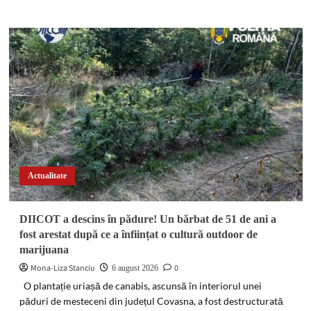
more
about
Impact
între
două
autoturisme
pe
o
stradă
din
Găești.
Ambii
șoferi
au
Actualitate
avut
nevoie
de
DIICOT a descins în pădure! Un bărbat de 51 de ani a
îngrijiri
fost arestat după ce a înființat o cultură outdoor de
medicale
marijuana
Mona-Liza Stanciu
0
6 august 2026
O plantație uriașă de canabis, ascunsă în interiorul unei
păduri de mesteceni din județul Covasna, a fost destructurată