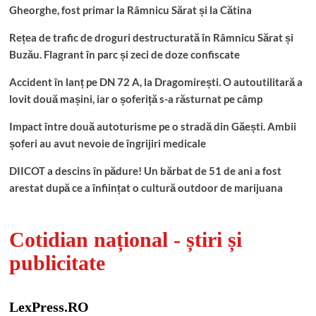
Gheorghe, fost primar la Râmnicu Sărat și la Cătina
Rețea de trafic de droguri destructurată în Râmnicu Sărat și
Buzău. Flagrant în parc și zeci de doze confiscate
Accident în lanț pe DN 72 A, la Dragomirești. O autoutilitară a
lovit două mașini, iar o șoferiță s-a răsturnat pe câmp
Impact între două autoturisme pe o stradă din Găești. Ambii
șoferi au avut nevoie de îngrijiri medicale
DIICOT a descins în pădure! Un bărbat de 51 de ani a fost
arestat după ce a înființat o cultură outdoor de marijuana
Cotidian național - știri și
publicitate
LexPress.RO