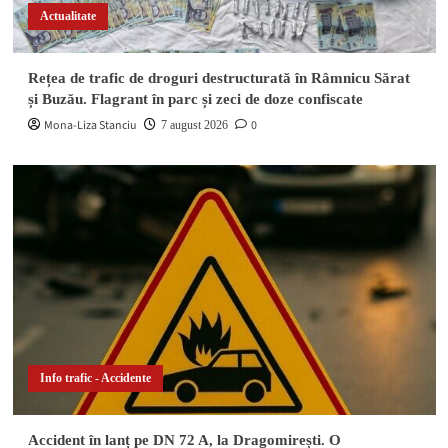
Accident în lanț pe DN 72 A, la Dragomirești. O
Actualitate
autoutilitară a lovit două mașini, iar o șoferiță s-
3
a răsturnat pe câmp
Rețea de trafic de droguri destructurată în Râmnicu Sărat
Info trafic - Accidente
și Buzău. Flagrant în parc și zeci de doze confiscate
Mona-Liza Stanciu
0
7 august 2026
Impact între două autoturisme pe o stradă din
Găești. Ambii șoferi au avut nevoie de îngrijiri
4
medicale
Actualitate
DIICOT a descins în pădure! Un bărbat de 51 de
ani a fost arestat după ce a înființat o cultură
5
outdoor de marijuana
Info trafic - Accidente
Accident în lanț pe DN 72 A, la Dragomirești. O