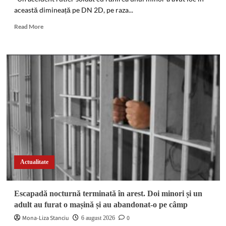
cultură
această dimineață pe DN 2D, pe raza...
outdoor
de
Read
Read More
marijuana
more
about
Impact
violent
cu
un
cap
de
pod
pe
DN
2D.
Un
minor
Actualitate
a
fost
rănit
Escapadă nocturnă terminată în arest. Doi minori și un
în
adult au furat o mașină și au abandonat-o pe câmp
localitatea
Valea
Mona-Liza Stanciu
0
6 august 2026