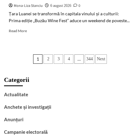
pe
Mona-Liza Stanciu
0
6 august 2026
câmp
Țara Luanei se transformă în capitala vinului și a culturii:
Prima ediție „Buzău Wine Fest” aduce un weekend de poveste...
Read
Read More
more
about
PREMIERĂ
ISTORICĂ
Paginație
1
…
2
3
4
344
Next
la
Pietroasele:
articole
Se
lansează
Categorii
„Buzău
Wine
Actualitate
Fest”!
Zdob
Anchete și investigații
și
Zdub,
Anunțuri
Amna
și
reconstituiri
Campanie electorală
cu