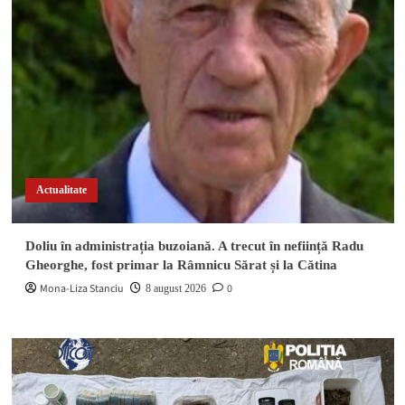
Actualitate
Doliu în administrația buzoiană. A trecut în neființă Radu
Gheorghe, fost primar la Râmnicu Sărat și la Cătina
Mona-Liza Stanciu
0
8 august 2026