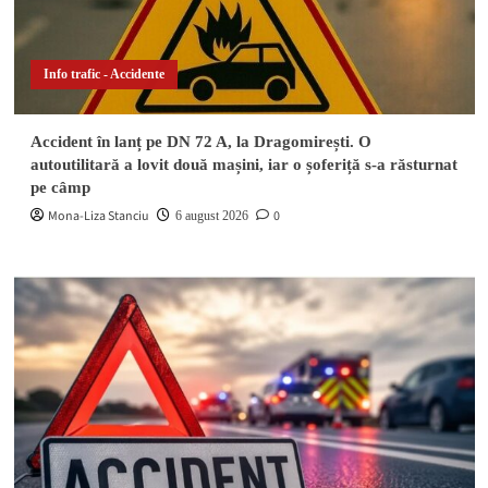
Info trafic - Accidente
Accident în lanț pe DN 72 A, la Dragomirești. O
autoutilitară a lovit două mașini, iar o șoferiță s-a răsturnat
pe câmp
Mona-Liza Stanciu
0
6 august 2026