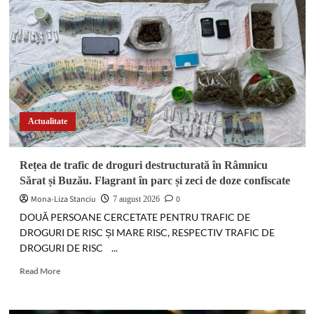
buzoiană.
A
trecut
în
neființă
Radu
Gheorghe,
fost
primar
Actualitate
la
Râmnicu
Sărat
Rețea de trafic de droguri destructurată în Râmnicu
și
Sărat și Buzău. Flagrant în parc și zeci de doze confiscate
la
Cătina
Mona-Liza Stanciu
0
7 august 2026
DOUĂ PERSOANE CERCETATE PENTRU TRAFIC DE
DROGURI DE RISC ȘI MARE RISC, RESPECTIV TRAFIC DE
DROGURI DE RISC ...
Read
Read More
more
about
Rețea