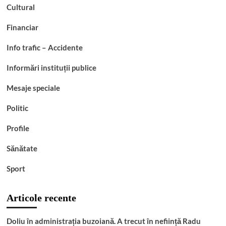
Garda
Cultural
Apulum,
în
Financiar
Zona
Tezaur
Info trafic – Accidente
Informări instituții publice
Mesaje speciale
Politic
Profile
Sănătate
Sport
Articole recente
Doliu în administrația buzoiană. A trecut în neființă Radu