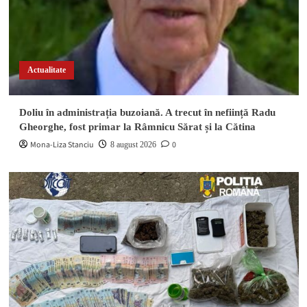
Găești. Ambii șoferi au avut nevoie de îngrijiri
4
medicale
Actualitate
Actualitate
DIICOT a descins în pădure! Un bărbat de 51 de
ani a fost arestat după ce a înființat o cultură
5
outdoor de marijuana
Doliu în administrația buzoiană. A trecut în neființă Radu
Gheorghe, fost primar la Râmnicu Sărat și la Cătina
Actualitate
Mona-Liza Stanciu
0
8 august 2026
Doliu în administrația buzoiană. A trecut în
neființă Radu Gheorghe, fost primar la Râmnicu
1
Sărat și la Cătina
Actualitate
Rețea de trafic de droguri destructurată în
Râmnicu Sărat și Buzău. Flagrant în parc și zeci
2
de doze confiscate
Info trafic - Accidente