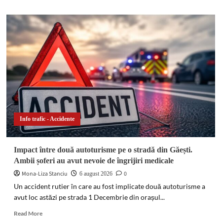
about
Accident
în
lanț
pe
DN
72
A,
la
Dragomirești.
O
autoutilitară
a
Info trafic - Accidente
lovit
două
mașini,
Impact între două autoturisme pe o stradă din Găești.
iar
Ambii șoferi au avut nevoie de îngrijiri medicale
o
șoferiță
Mona-Liza Stanciu
0
6 august 2026
s-
Un accident rutier în care au fost implicate două autoturisme a
a
avut loc astăzi pe strada 1 Decembrie din orașul...
răsturnat
pe
Read
Read More
câmp