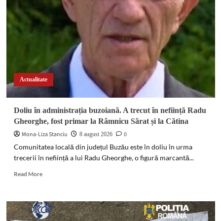
Actualitate
Doliu în administrația buzoiană. A trecut în neființă Radu
Gheorghe, fost primar la Râmnicu Sărat și la Cătina
Mona-Liza Stanciu
0
8 august 2026
Comunitatea locală din județul Buzău este în doliu în urma
trecerii în neființă a lui Radu Gheorghe, o figură marcantă...
Read
Read More
more
about
Doliu
în
administrația