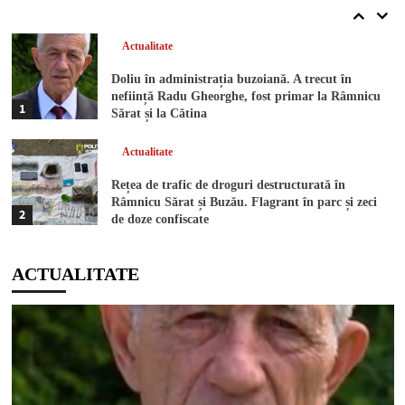
5
outdoor de marijuana
Actualitate
Doliu în administrația buzoiană. A trecut în
neființă Radu Gheorghe, fost primar la Râmnicu
1
Sărat și la Cătina
Actualitate
Rețea de trafic de droguri destructurată în
Râmnicu Sărat și Buzău. Flagrant în parc și zeci
2
de doze confiscate
Info trafic - Accidente
ACTUALITATE
Accident în lanț pe DN 72 A, la Dragomirești. O
autoutilitară a lovit două mașini, iar o șoferiță s-
3
a răsturnat pe câmp
Info trafic - Accidente
Impact între două autoturisme pe o stradă din