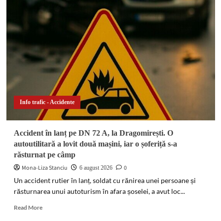
de
trafic
de
droguri
destructurată
în
Râmnicu
Sărat
și
Buzău.
Flagrant
Info trafic - Accidente
în
parc
și
Accident în lanț pe DN 72 A, la Dragomirești. O
zeci
autoutilitară a lovit două mașini, iar o șoferiță s-a
de
răsturnat pe câmp
doze
confiscate
Mona-Liza Stanciu
0
6 august 2026
Un accident rutier în lanț, soldat cu rănirea unei persoane și
răsturnarea unui autoturism în afara șoselei, a avut loc...
Read
Read More
more