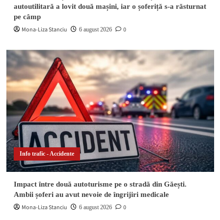
autoutilitară a lovit două mașini, iar o șoferiță s-a răsturnat
pe câmp
Mona-Liza Stanciu
0
6 august 2026
Info trafic - Accidente
Impact între două autoturisme pe o stradă din Găești.
Ambii șoferi au avut nevoie de îngrijiri medicale
Mona-Liza Stanciu
0
6 august 2026