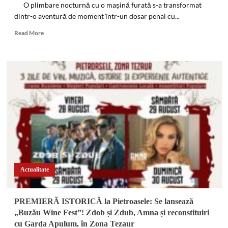
Sării
O plimbare nocturnă cu o mașină furată s-a transformat
dintr-o aventură de moment într-un dosar penal cu...
Read
Read More
more
about
Escapadă
nocturnă
terminată
în
arest.
Doi
minori
și
un
adult
au
furat
Actualitate
o
mașină
și
PREMIERĂ ISTORICĂ la Pietroasele: Se lansează
au
„Buzău Wine Fest”! Zdob și Zdub, Amna și reconstituiri
abandonat-
cu Garda Apulum, în Zona Tezaur
o