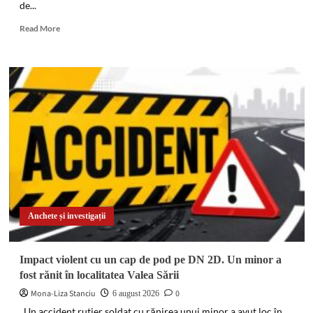
de...
Read
Read More
more
about
DIICOT
a
descins
în
pădure!
Un
bărbat
de
51
de
ani
a
Anchete și investigații
fost
arestat
după
Impact violent cu un cap de pod pe DN 2D. Un minor a
ce
fost rănit în localitatea Valea Sării
a
înființat
Mona-Liza Stanciu
0
6 august 2026
o
Un accident rutier soldat cu rănirea unui minor a avut loc în