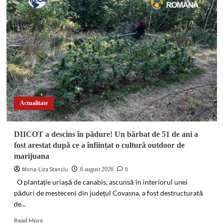
între
două
autoturisme
pe
o
stradă
din
Găești.
Ambii
șoferi
au
Actualitate
avut
nevoie
de
DIICOT a descins în pădure! Un bărbat de 51 de ani a
îngrijiri
fost arestat după ce a înființat o cultură outdoor de
medicale
marijuana
Mona-Liza Stanciu
0
6 august 2026
O plantație uriașă de canabis, ascunsă în interiorul unei
păduri de mesteceni din județul Covasna, a fost destructurată
de...
Read
Read More