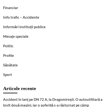
apel
public
Financiar
Info trafic – Accidente
Informări instituții publice
Mesaje speciale
Politic
Profile
Sănătate
Sport
Articole recente
Accident în lanț pe DN 72 A, la Dragomirești. O autoutilitară a
lovit două mașini, iar o șoferiță s-a răsturnat pe câmp