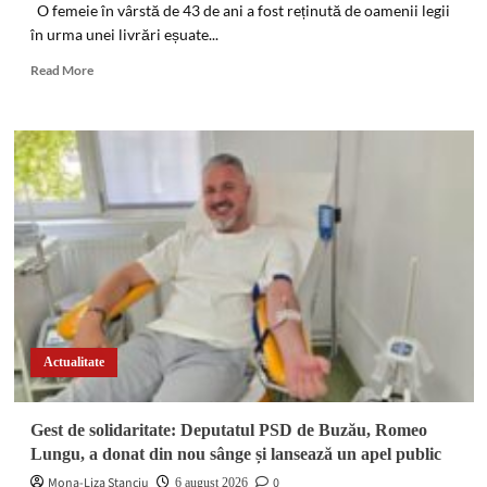
în
O femeie în vârstă de 43 de ani a fost reținută de oamenii legii
Zona
în urma unei livrări eșuate...
Tezaur
Read
Read More
more
about
Femeie
reținută
după
o
livrare
eșuată
de
cocaină
prin
intermediul
unei
firme
Actualitate
de
curierat
Gest de solidaritate: Deputatul PSD de Buzău, Romeo
Lungu, a donat din nou sânge și lansează un apel public
Mona-Liza Stanciu
0
6 august 2026