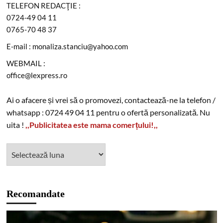
TELEFON REDACŢIE :
0724-49 04 11
0765-70 48 37
E-mail : monaliza.stanciu@yahoo.com
WEBMAIL :
office@lexpress.ro
Ai o afacere și vrei să o promovezi, contactează-ne la telefon /
whatsapp : 0724 49 04 11 pentru o ofertă personalizată. Nu
uita !
,,Publicitatea este mama comerțului!,,
Recomandate