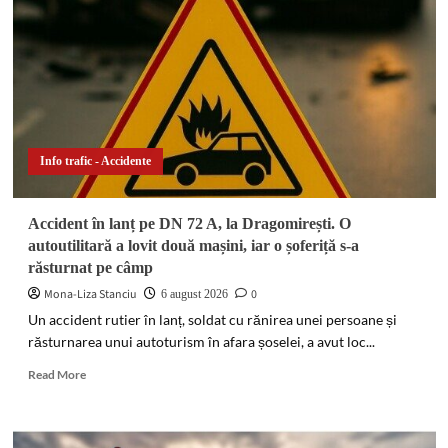
Info trafic - Accidente
Accident în lanț pe DN 72 A, la Dragomirești. O
autoutilitară a lovit două mașini, iar o șoferiță s-a
răsturnat pe câmp
Mona-Liza Stanciu
0
6 august 2026
Un accident rutier în lanț, soldat cu rănirea unei persoane și
răsturnarea unui autoturism în afara șoselei, a avut loc...
Read
Read More
more
about
Accident
în