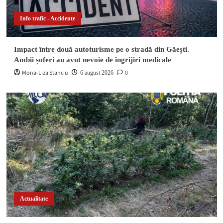
ani a fost arestat după ce a înființat o cultură
3
outdoor de marijuana
Info trafic - Accidente
Anchete și investigații
Impact între două autoturisme pe o stradă din Găești.
Ambii șoferi au avut nevoie de îngrijiri medicale
Impact violent cu un cap de pod pe DN 2D. Un
minor a fost rănit în localitatea Valea Sării
4
Mona-Liza Stanciu
0
6 august 2026
Actualitate
Escapadă nocturnă terminată în arest. Doi
minori și un adult au furat o mașină și au
5
abandonat-o pe câmp
Actualitate