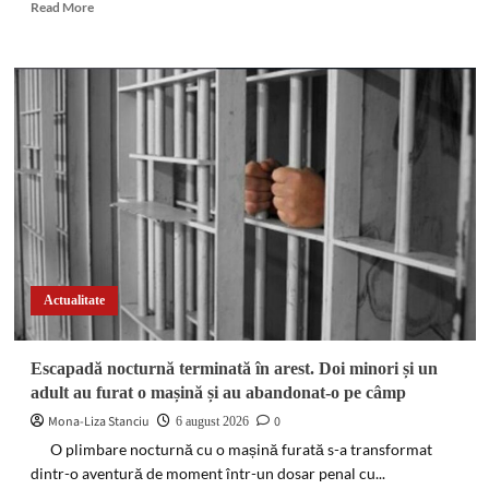
Read
Read More
marijuana
more
about
Impact
violent
cu
un
cap
de
pod
pe
DN
2D.
Un
minor
Actualitate
a
fost
rănit
Escapadă nocturnă terminată în arest. Doi minori și un
în
adult au furat o mașină și au abandonat-o pe câmp
localitatea
Valea
Mona-Liza Stanciu
0
6 august 2026
Sării
O plimbare nocturnă cu o mașină furată s-a transformat
dintr-o aventură de moment într-un dosar penal cu...