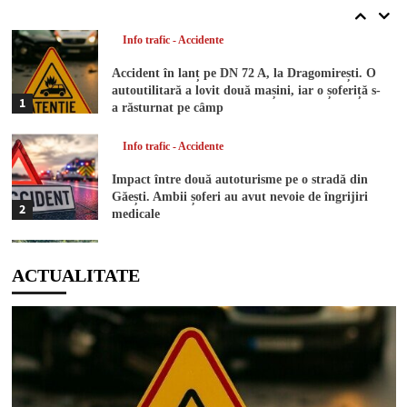
abandonat-o pe câmp
Info trafic - Accidente
Accident în lanț pe DN 72 A, la Dragomirești. O
autoutilitară a lovit două mașini, iar o șoferiță s-
1
a răsturnat pe câmp
Info trafic - Accidente
Impact între două autoturisme pe o stradă din
Găești. Ambii șoferi au avut nevoie de îngrijiri
2
medicale
Actualitate
ACTUALITATE
DIICOT a descins în pădure! Un bărbat de 51 de
ani a fost arestat după ce a înființat o cultură
3
outdoor de marijuana
Anchete și investigații
Impact violent cu un cap de pod pe DN 2D. Un