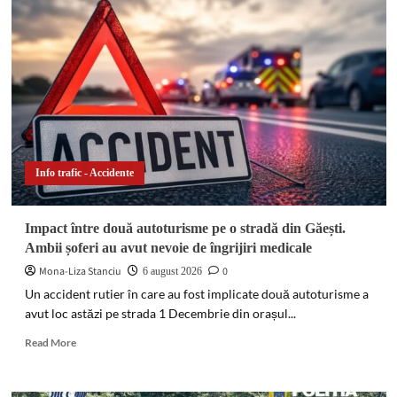
lanț
pe
DN
72
A,
la
Dragomirești.
O
autoutilitară
a
Info trafic - Accidente
lovit
două
mașini,
Impact între două autoturisme pe o stradă din Găești.
iar
Ambii șoferi au avut nevoie de îngrijiri medicale
o
șoferiță
Mona-Liza Stanciu
0
6 august 2026
s-
Un accident rutier în care au fost implicate două autoturisme a
a
avut loc astăzi pe strada 1 Decembrie din orașul...
răsturnat
pe
Read
Read More
câmp
more
about
Impact