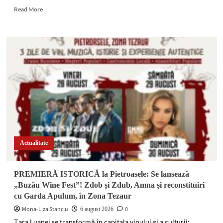
Read
Read More
more
about
Escapadă
nocturnă
terminată
în
arest.
Doi
minori
și
un
adult
au
furat
Actualitate
o
mașină
și
PREMIERĂ ISTORICĂ la Pietroasele: Se lansează
au
„Buzău Wine Fest”! Zdob și Zdub, Amna și reconstituiri
abandonat-
cu Garda Apulum, în Zona Tezaur
o
pe
Mona-Liza Stanciu
0
6 august 2026
câmp
Țara Luanei se transformă în capitala vinului și a culturii: