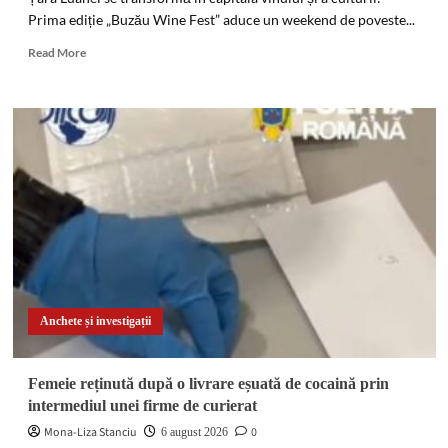
Prima ediție „Buzău Wine Fest” aduce un weekend de poveste...
Read
Read More
more
about
PREMIERĂ
ISTORICĂ
la
Pietroasele:
Se
lansează
„Buzău
Wine
Fest”!
Zdob
și
Zdub,
Anchete și investigații
Amna
și
reconstituiri
Femeie reținută după o livrare eșuată de cocaină prin
cu
intermediul unei firme de curierat
Garda
Apulum,
Mona-Liza Stanciu
0
6 august 2026