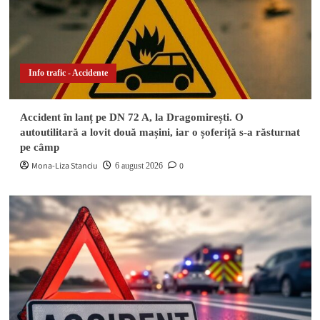
minor a fost rănit în localitatea Valea Sării
4
Actualitate
Escapadă nocturnă terminată în arest. Doi
Info trafic - Accidente
minori și un adult au furat o mașină și au
5
abandonat-o pe câmp
Accident în lanț pe DN 72 A, la Dragomirești. O
Info trafic - Accidente
autoutilitară a lovit două mașini, iar o șoferiță s-a răsturnat
pe câmp
Accident în lanț pe DN 72 A, la Dragomirești. O
autoutilitară a lovit două mașini, iar o șoferiță s-
Mona-Liza Stanciu
0
6 august 2026
1
a răsturnat pe câmp
Info trafic - Accidente
Impact între două autoturisme pe o stradă din
Găești. Ambii șoferi au avut nevoie de îngrijiri
2
medicale
Actualitate
DIICOT a descins în pădure! Un bărbat de 51 de