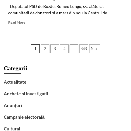
Deputatul PSD de Buzău, Romeo Lungu, s-a alăturat
comunității de donatori și a mers din nou la Centrul de...
Read
Read More
more
about
Gest
de
Paginație
1
…
2
3
4
343
Next
solidaritate:
Deputatul
articole
PSD
de
Categorii
Buzău,
Romeo
Actualitate
Lungu,
a
Anchete și investigații
donat
din
Anunțuri
nou
sânge
și
Campanie electorală
lansează
un
Cultural