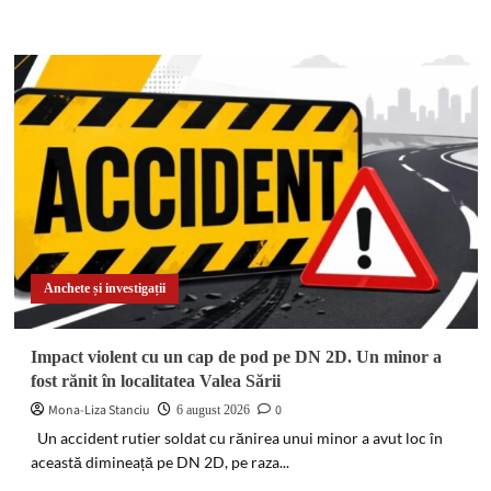
more
about
DIICOT
a
descins
în
pădure!
Un
bărbat
de
51
de
ani
a
Anchete și investigații
fost
arestat
după
Impact violent cu un cap de pod pe DN 2D. Un minor a
ce
fost rănit în localitatea Valea Sării
a
înființat
Mona-Liza Stanciu
0
6 august 2026
o
Un accident rutier soldat cu rănirea unui minor a avut loc în
cultură
această dimineață pe DN 2D, pe raza...
outdoor
de