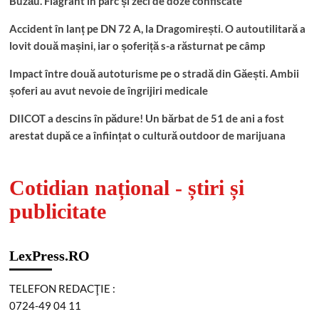
Buzău. Flagrant în parc și zeci de doze confiscate
Accident în lanț pe DN 72 A, la Dragomirești. O autoutilitară a
lovit două mașini, iar o șoferiță s-a răsturnat pe câmp
Impact între două autoturisme pe o stradă din Găești. Ambii
șoferi au avut nevoie de îngrijiri medicale
DIICOT a descins în pădure! Un bărbat de 51 de ani a fost
arestat după ce a înființat o cultură outdoor de marijuana
Cotidian național - știri și
publicitate
LexPress.RO
TELEFON REDACŢIE :
0724-49 04 11