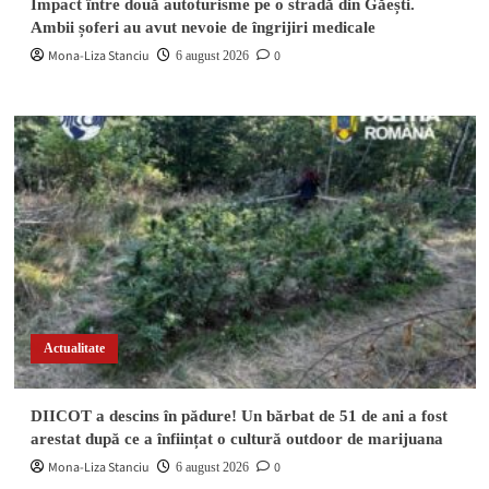
Impact între două autoturisme pe o stradă din Găești.
Ambii șoferi au avut nevoie de îngrijiri medicale
Mona-Liza Stanciu
0
6 august 2026
Actualitate
DIICOT a descins în pădure! Un bărbat de 51 de ani a fost
arestat după ce a înființat o cultură outdoor de marijuana
Mona-Liza Stanciu
0
6 august 2026