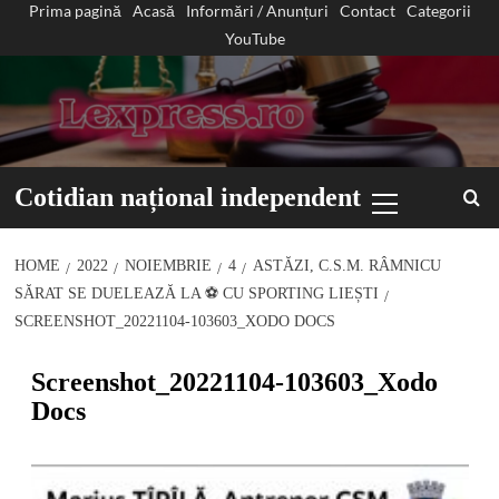
Prima pagină
Acasă
Informări / Anunțuri
Contact
Categorii
Sari
YouTube
la
conținut
Primary
Cotidian național independent
Menu
HOME
2022
NOIEMBRIE
4
ASTĂZI, C.S.M. RÂMNICU
SĂRAT SE DUELEAZĂ LA ⚽️ CU SPORTING LIEȘTI
SCREENSHOT_20221104-103603_XODO DOCS
Screenshot_20221104-103603_Xodo
Docs