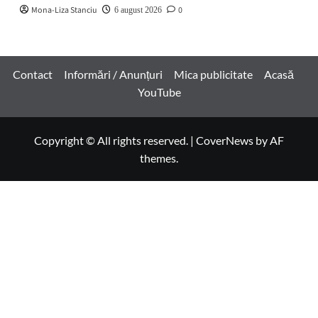
Mona-Liza Stanciu
0
6 august 2026
Contact
Informări / Anunțuri
Mica publicitate
Acasă
YouTube
Copyright © All rights reserved.
|
CoverNews
by AF
themes.