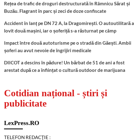
Rețea de trafic de droguri destructurată în Râmnicu Sărat și
Buzău. Flagrant în parc și zeci de doze confiscate
Accident în lanț pe DN 72 A, la Dragomirești. O autoutilitară a
lovit două mașini, iar o șoferiță s-a răsturnat pe câmp
Impact între două autoturisme pe o stradă din Găești. Ambii
șoferi au avut nevoie de îngrijiri medicale
DIICOT a descins în pădure! Un bărbat de 51 de ani a fost
arestat după ce a înființat o cultură outdoor de marijuana
Cotidian național - știri și
publicitate
LexPress.RO
TELEFON REDACŢIE :