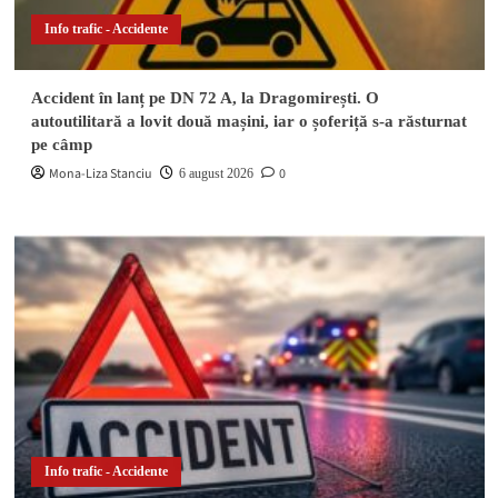
Info trafic - Accidente
Accident în lanț pe DN 72 A, la Dragomirești. O
autoutilitară a lovit două mașini, iar o șoferiță s-a răsturnat
pe câmp
Mona-Liza Stanciu
0
6 august 2026
Info trafic - Accidente