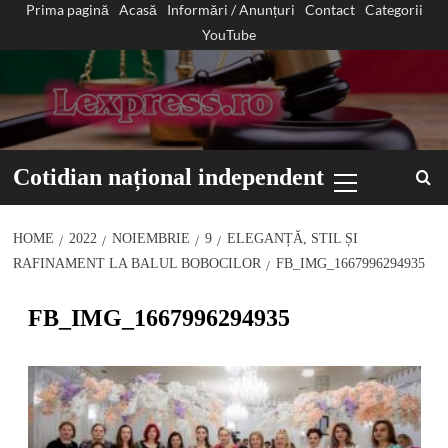
Prima pagină
Acasă
Informări / Anunțuri
Contact
Categorii
Sari
YouTube
la
conținut
Primary
Cotidian național independent
Menu
HOME
2022
NOIEMBRIE
9
ELEGANȚĂ, STIL ȘI
RAFINAMENT LA BALUL BOBOCILOR
FB_IMG_1667996294935
FB_IMG_1667996294935