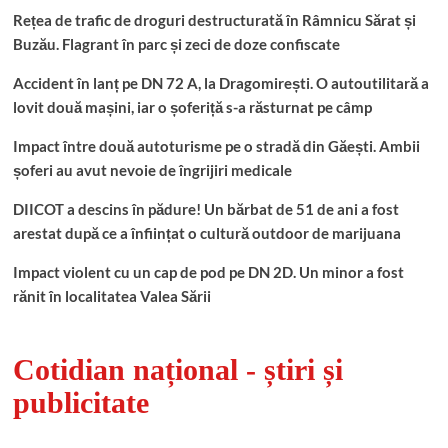
Rețea de trafic de droguri destructurată în Râmnicu Sărat și
Buzău. Flagrant în parc și zeci de doze confiscate
Accident în lanț pe DN 72 A, la Dragomirești. O autoutilitară a
lovit două mașini, iar o șoferiță s-a răsturnat pe câmp
Impact între două autoturisme pe o stradă din Găești. Ambii
șoferi au avut nevoie de îngrijiri medicale
DIICOT a descins în pădure! Un bărbat de 51 de ani a fost
arestat după ce a înființat o cultură outdoor de marijuana
Impact violent cu un cap de pod pe DN 2D. Un minor a fost
rănit în localitatea Valea Sării
Cotidian național - știri și
publicitate