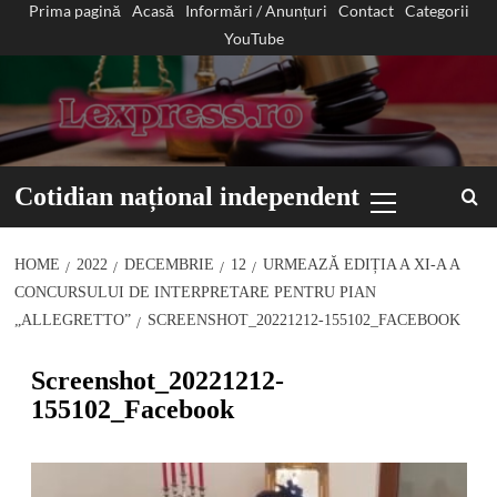
Prima pagină
Acasă
Informări / Anunțuri
Contact
Categorii
Sari
YouTube
la
conținut
Primary
Cotidian național independent
Menu
HOME
2022
DECEMBRIE
12
URMEAZĂ EDIȚIA A XI-A A
CONCURSULUI DE INTERPRETARE PENTRU PIAN
„ALLEGRETTO”
SCREENSHOT_20221212-155102_FACEBOOK
Screenshot_20221212-
155102_Facebook