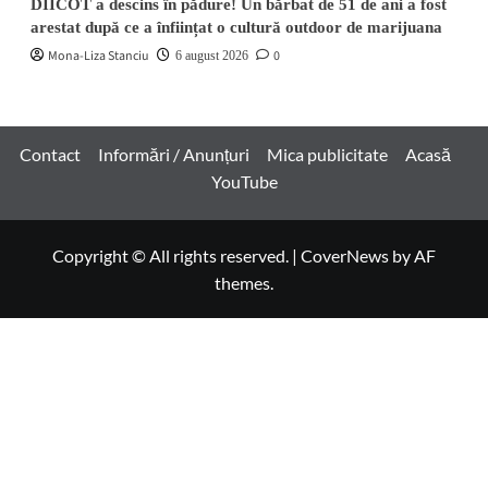
DIICOT a descins în pădure! Un bărbat de 51 de ani a fost
arestat după ce a înființat o cultură outdoor de marijuana
Mona-Liza Stanciu
0
6 august 2026
Contact
Informări / Anunțuri
Mica publicitate
Acasă
YouTube
Copyright © All rights reserved.
|
CoverNews
by AF
themes.