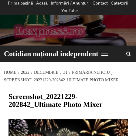
Prima pagină
Acasă
Informări / Anunțuri
Contact
Categorii
Sari
YouTube
la
conținut
Primary
Cotidian național independent
Menu
HOME
2022
DECEMBRIE
31
PRIMĂRIA NEHOIU
SCREENSHOT_20221229-202842_ULTIMATE PHOTO MIXER
Screenshot_20221229-
202842_Ultimate Photo Mixer