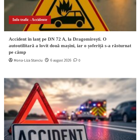
Info trafic - Accidente
Accident în lanț pe DN 72 A, la Dragomirești. O
autoutilitară a lovit două mașini, iar o șoferiță s-a răsturnat
pe câmp
Mona-Liza Stanciu
0
6 august 2026