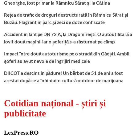
Gheorghe, fost primar la Râmnicu Sărat și la Cătina
Rețea de trafic de droguri destructurată în Râmnicu Sărat și
Buzău. Flagrant în parc și zeci de doze confiscate
Accident în lanț pe DN 72 A, la Dragomirești. O autoutilitară a
lovit două mașini, iar o șoferiță s-a răsturnat pe câmp
Impact între două autoturisme pe o stradă din Găești. Ambii
șoferi au avut nevoie de îngrijiri medicale
DIICOT a descins în pădure! Un bărbat de 51 de ani a fost
arestat după ce a înființat o cultură outdoor de marijuana
Cotidian național - știri și
publicitate
LexPress.RO