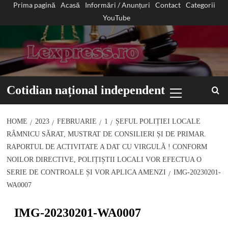
Prima pagină
Acasă
Informări / Anunțuri
Contact
Categorii
Sari
YouTube
la
conținut
Primary
Cotidian național independent
Menu
HOME
2023
FEBRUARIE
1
ȘEFUL POLIȚIEI LOCALE
RÂMNICU SĂRAT, MUSTRAT DE CONSILIERI ȘI DE PRIMAR.
RAPORTUL DE ACTIVITATE A DAT CU VIRGULĂ ! CONFORM
NOILOR DIRECTIVE, POLIȚIȘTII LOCALI VOR EFECTUA O
SERIE DE CONTROALE ȘI VOR APLICA AMENZI
IMG-20230201-
WA0007
IMG-20230201-WA0007