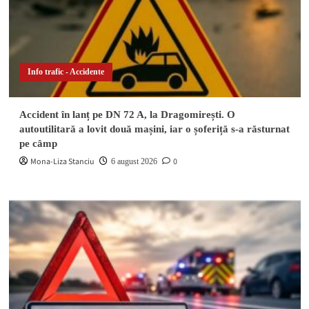
Info trafic - Accidente
Accident în lanț pe DN 72 A, la Dragomirești. O
autoutilitară a lovit două mașini, iar o șoferiță s-a răsturnat
pe câmp
Mona-Liza Stanciu
0
6 august 2026