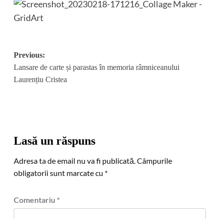
Post
Previous:
Lansare de carte și parastas în memoria râmniceanului
navigation
Laurențiu Cristea
Lasă un răspuns
Adresa ta de email nu va fi publicată.
Câmpurile
obligatorii sunt marcate cu
*
Comentariu
*