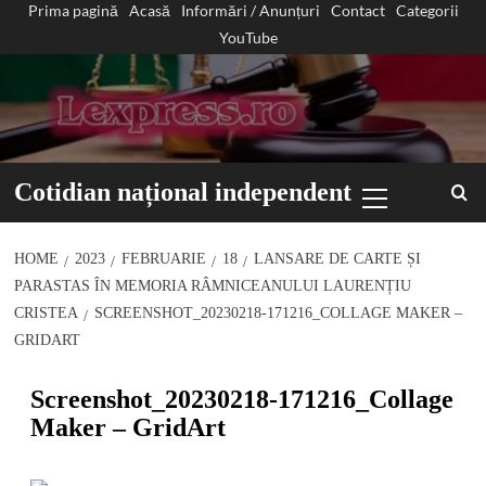
Prima pagină
Acasă
Informări / Anunțuri
Contact
Categorii
Sari
YouTube
la
conținut
Primary
Cotidian național independent
Menu
HOME
2023
FEBRUARIE
18
LANSARE DE CARTE ȘI
PARASTAS ÎN MEMORIA RÂMNICEANULUI LAURENȚIU
CRISTEA
SCREENSHOT_20230218-171216_COLLAGE MAKER –
GRIDART
Screenshot_20230218-171216_Collage
Maker – GridArt