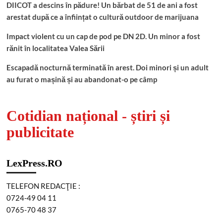
DIICOT a descins în pădure! Un bărbat de 51 de ani a fost
arestat după ce a înființat o cultură outdoor de marijuana
Impact violent cu un cap de pod pe DN 2D. Un minor a fost
rănit în localitatea Valea Sării
Escapadă nocturnă terminată în arest. Doi minori și un adult
au furat o mașină și au abandonat-o pe câmp
Cotidian național - știri și
publicitate
LexPress.RO
TELEFON REDACŢIE :
0724-49 04 11
0765-70 48 37