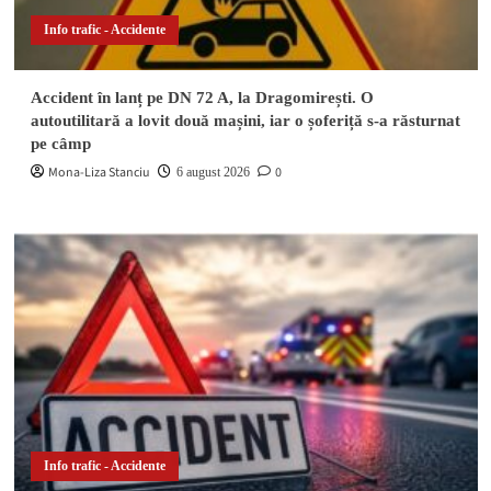
Info trafic - Accidente
Accident în lanț pe DN 72 A, la Dragomirești. O
autoutilitară a lovit două mașini, iar o șoferiță s-a răsturnat
pe câmp
Mona-Liza Stanciu
0
6 august 2026
Info trafic - Accidente