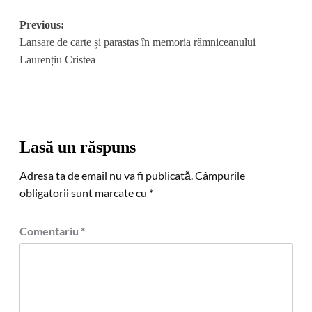
Post
Previous:
Lansare de carte și parastas în memoria râmniceanului
navigation
Laurențiu Cristea
Lasă un răspuns
Adresa ta de email nu va fi publicată.
Câmpurile
obligatorii sunt marcate cu
*
Comentariu
*