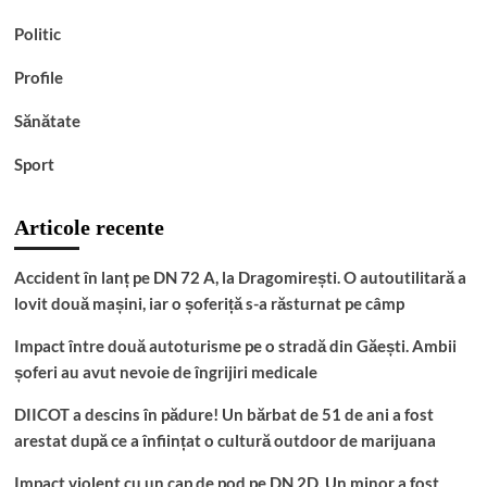
Politic
Profile
Sănătate
Sport
Articole recente
Accident în lanț pe DN 72 A, la Dragomirești. O autoutilitară a
lovit două mașini, iar o șoferiță s-a răsturnat pe câmp
Impact între două autoturisme pe o stradă din Găești. Ambii
șoferi au avut nevoie de îngrijiri medicale
DIICOT a descins în pădure! Un bărbat de 51 de ani a fost
arestat după ce a înființat o cultură outdoor de marijuana
Impact violent cu un cap de pod pe DN 2D. Un minor a fost