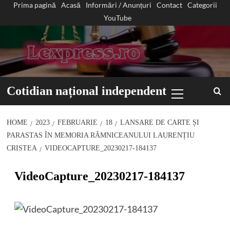
Prima pagină
Acasă
Informări / Anunțuri
Contact
Categorii
Sari
YouTube
la
conținut
Primary
Cotidian național independent
Menu
HOME
2023
FEBRUARIE
18
LANSARE DE CARTE ȘI
PARASTAS ÎN MEMORIA RÂMNICEANULUI LAURENȚIU
CRISTEA
VIDEOCAPTURE_20230217-184137
VideoCapture_20230217-184137