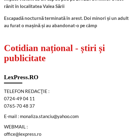
rănit în localitatea Valea Sării
Escapadă nocturnă terminată în arest. Doi minori și un adult
au furat o mașină și au abandonat-o pe câmp
Cotidian național - știri și
publicitate
LexPress.RO
TELEFON REDACŢIE :
0724-49 04 11
0765-70 48 37
E-mail : monaliza.stanciu@yahoo.com
WEBMAIL :
office@lexpress.ro