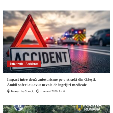
Info trafic - Accidente
Impact între două autoturisme pe o stradă din Găești.
Ambii șoferi au avut nevoie de îngrijiri medicale
Mona-Liza Stanciu
0
6 august 2026