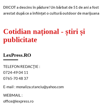
DIICOT a descins în pădure! Un bărbat de 51 de ani a fost
arestat după ce a înființat o cultură outdoor de marijuana
Cotidian național - știri și
publicitate
LexPress.RO
TELEFON REDACŢIE :
0724-49 04 11
0765-70 48 37
E-mail : monaliza.stanciu@yahoo.com
WEBMAIL :
office@lexpress.ro