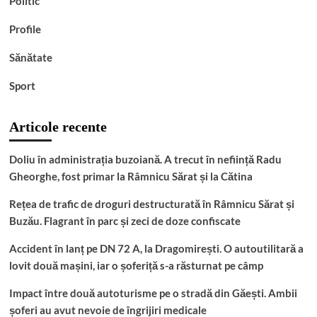
Politic
Profile
Sănătate
Sport
Articole recente
Doliu în administrația buzoiană. A trecut în neființă Radu
Gheorghe, fost primar la Râmnicu Sărat și la Cătina
Rețea de trafic de droguri destructurată în Râmnicu Sărat și
Buzău. Flagrant în parc și zeci de doze confiscate
Accident în lanț pe DN 72 A, la Dragomirești. O autoutilitară a
lovit două mașini, iar o șoferiță s-a răsturnat pe câmp
Impact între două autoturisme pe o stradă din Găești. Ambii
șoferi au avut nevoie de îngrijiri medicale