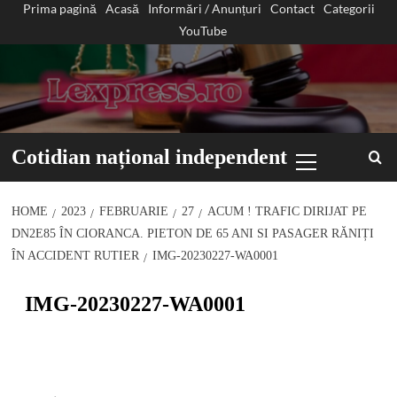
Prima pagină
Acasă
Informări / Anunțuri
Contact
Categorii
Sari
YouTube
la
conținut
Primary
Cotidian național independent
Menu
HOME
2023
FEBRUARIE
27
ACUM ! TRAFIC DIRIJAT PE
DN2E85 ÎN CIORANCA. PIETON DE 65 ANI SI PASAGER RĂNIȚI
ÎN ACCIDENT RUTIER
IMG-20230227-WA0001
IMG-20230227-WA0001