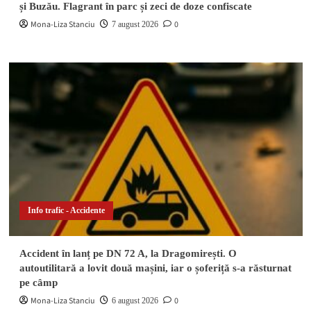
și Buzău. Flagrant în parc și zeci de doze confiscate
Mona-Liza Stanciu
0
7 august 2026
Info trafic - Accidente
Accident în lanț pe DN 72 A, la Dragomirești. O
autoutilitară a lovit două mașini, iar o șoferiță s-a răsturnat
pe câmp
Mona-Liza Stanciu
0
6 august 2026