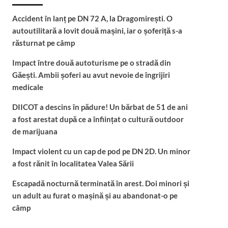
Accident în lanț pe DN 72 A, la Dragomirești. O
autoutilitară a lovit două mașini, iar o șoferiță s-a
răsturnat pe câmp
Impact între două autoturisme pe o stradă din
Găești. Ambii șoferi au avut nevoie de îngrijiri
medicale
DIICOT a descins în pădure! Un bărbat de 51 de ani
a fost arestat după ce a înființat o cultură outdoor
de marijuana
Impact violent cu un cap de pod pe DN 2D. Un minor
a fost rănit în localitatea Valea Sării
Escapadă nocturnă terminată în arest. Doi minori și
un adult au furat o mașină și au abandonat-o pe
câmp