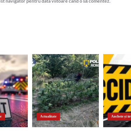
est navigator pentru data viitoare când o să comentez.
te
Actualitate
Anchete și inv