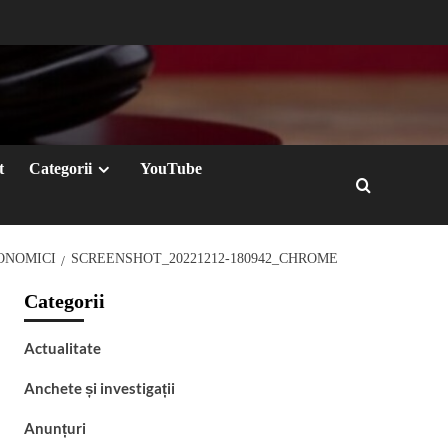
t
Categorii
YouTube
ONOMICI
SCREENSHOT_20221212-180942_CHROME
Categorii
Actualitate
Anchete și investigații
Anunțuri