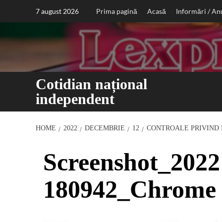
Sari
7 august 2026
Prima pagină
Acasă
Informări / An
la
conținut
Cotidian național
independent
HOME
2022
DECEMBRIE
12
CONTROALE PRIVIND 
Screenshot_2022
180942_Chrome