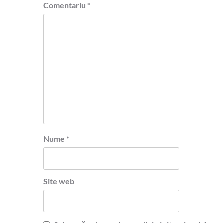
Comentariu
*
Nume
*
Site web