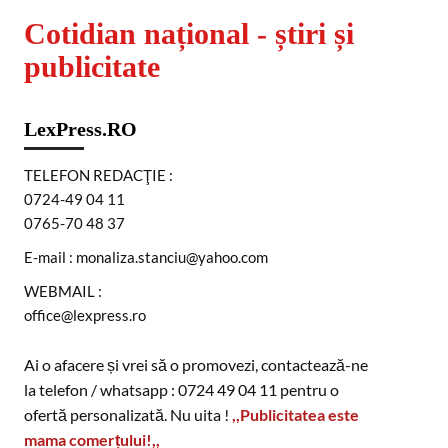
Cotidian național - știri și
publicitate
LexPress.RO
TELEFON REDACŢIE :
0724-49 04 11
0765-70 48 37
E-mail : monaliza.stanciu@yahoo.com
WEBMAIL :
office@lexpress.ro
Ai o afacere și vrei să o promovezi, contactează-ne
la telefon / whatsapp : 0724 49 04 11 pentru o
ofertă personalizată. Nu uita !
,,Publicitatea este
mama comerțului!,,