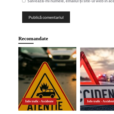
Salvează-mi numele, emailul și site-ul web în ac
Recomandate
Info trafic - Accidente
Info trafic - Acciden