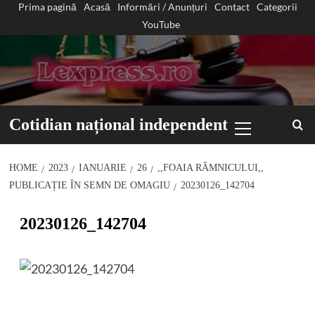
Prima pagină
Acasă
Informări / Anunțuri
Contact
Categorii
Sari
YouTube
la
conținut
Primary
Cotidian național independent
Menu
HOME
2023
IANUARIE
26
,,FOAIA RÂMNICULUI,,
PUBLICAȚIE ÎN SEMN DE OMAGIU
20230126_142704
20230126_142704