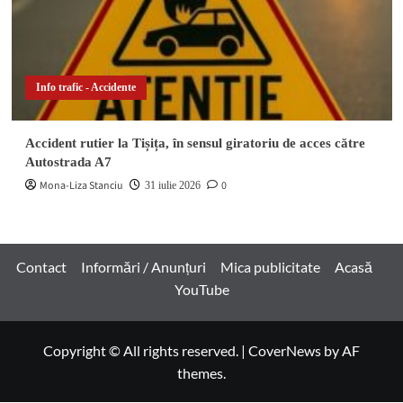
Info trafic - Accidente
Accident rutier la Tișița, în sensul giratoriu de acces către
Autostrada A7
Mona-Liza Stanciu
0
31 iulie 2026
Contact
Informări / Anunțuri
Mica publicitate
Acasă
YouTube
Copyright © All rights reserved.
|
CoverNews
by AF
themes.